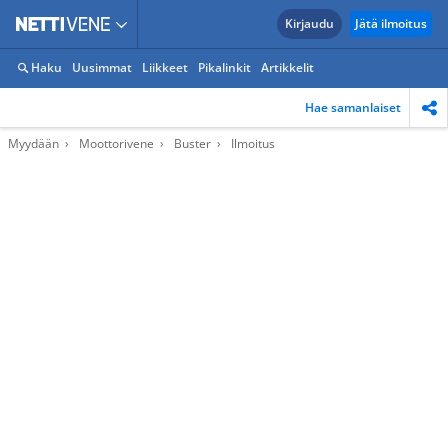
Kirjaudu
Jätä ilmoitus
Haku
Uusimmat
Liikkeet
Pikalinkit
Artikkelit
Hae samanlaiset
Myydään
Moottorivene
Buster
Ilmoitus