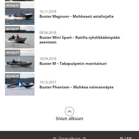
KOEAJOT
15.11.2018
Buster Magnum – Muhkeasti asialinjalla
KOEAJOT
08.06.2018
Buster Mini Sport – Ratilla ryhdikkäämpään
asentoon
KOEAJOT
18.04.2018
Buster M – Takapulpetin monitaituri
KOEAJOT
19.12.2017
Buster Phantom – Muhkea voimannäyte
Sivun alkuun
Sivun alkuun
FI
/
EN