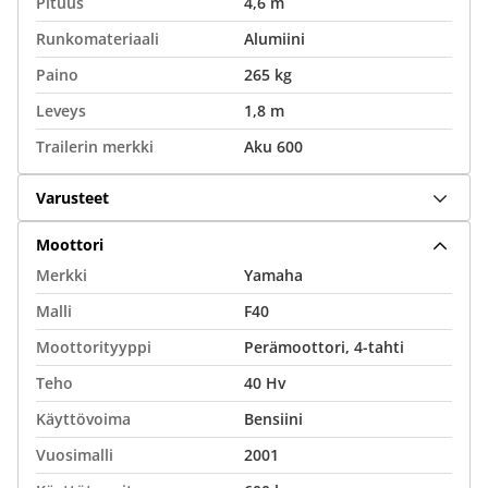
Pituus
4,6 m
Runkomateriaali
Alumiini
Paino
265 kg
Leveys
1,8 m
Trailerin merkki
Aku 600
Varusteet
Moottori
Merkki
Yamaha
Malli
F40
Moottorityyppi
Perämoottori, 4-tahti
Teho
40 Hv
Käyttövoima
Bensiini
Vuosimalli
2001