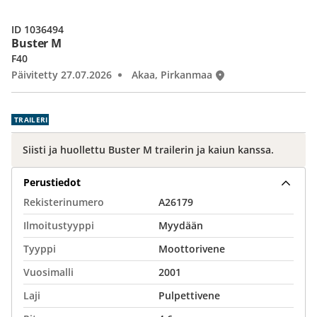
ID 1036494
Buster M
F40
Päivitetty 27.07.2026
Akaa, Pirkanmaa
TRAILERI
Siisti ja huollettu Buster M trailerin ja kaiun kanssa.
Perustiedot
Rekisterinumero
A26179
Ilmoitustyyppi
Myydään
Tyyppi
Moottorivene
Vuosimalli
2001
Laji
Pulpettivene