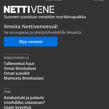
Suomen suosituin veneiden markkinapaikka
Ilmoita Nettiveneessä!
Se on nopeaa ja yksityishenkilölle ilmaista
Myy veneesi
KIRJAUTUNEILLE
Tallennetut haut
Omat ilmoitukset
Omat suosikit
Mainosta ilmoitustasi
TUKI
Asiakastuki ja palaute
Unohditko salasanan?
Usein kysyttyä