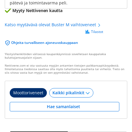
pätevä ja toimintavarma peli.
Myyty Nettivenen kautta
Katso myytävävä olevat Buster M vaihtoveneet
Tilastot
Ohjeita turvalliseen ajoneuvokauppaan
Yksityishenkilöiden välisessä kaupankäynnissä sovelletaan kauppalakia
kuluttajansuojalain sijaan.
Nettivene.com ei ota vastuuta myyjän antamien tietojen paikkansapitävyydestä.
Ilmoitetuissa tiedoissa saattaa olla myös tahattomia puutteita tai virheitä. Tieto on
siis sitova vasta kun myyjä on sen pyynnöstäsi vahvistanut.
Moottoriveneet
Hae samanlaiset