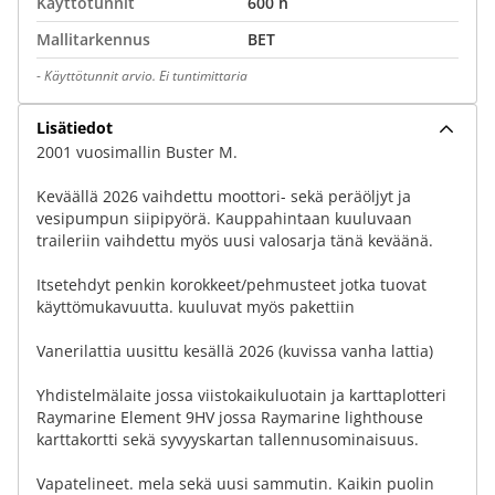
Käyttötunnit
600 h
Mallitarkennus
BET
-
Käyttötunnit arvio. Ei tuntimittaria
Lisätiedot
2001 vuosimallin Buster M.
Keväällä 2026 vaihdettu moottori- sekä peräöljyt ja
vesipumpun siipipyörä. Kauppahintaan kuuluvaan
traileriin vaihdettu myös uusi valosarja tänä keväänä.
Itsetehdyt penkin korokkeet/pehmusteet jotka tuovat
käyttömukavuutta. kuuluvat myös pakettiin
Vanerilattia uusittu kesällä 2026 (kuvissa vanha lattia)
Yhdistelmälaite jossa viistokaikuluotain ja karttaplotteri
Raymarine Element 9HV jossa Raymarine lighthouse
karttakortti sekä syvyyskartan tallennusominaisuus.
Vapatelineet. mela sekä uusi sammutin. Kaikin puolin