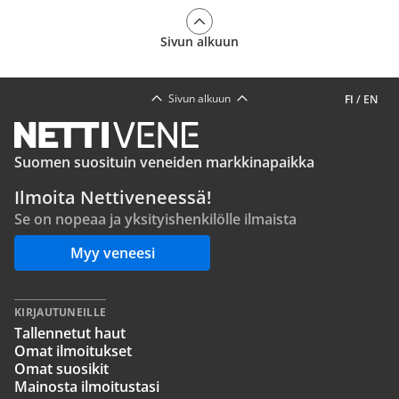
Sivun alkuun
Sivun alkuun
FI
/
EN
Suomen suosituin veneiden markkinapaikka
Ilmoita Nettiveneessä!
Se on nopeaa ja yksityishenkilölle ilmaista
Myy veneesi
KIRJAUTUNEILLE
Tallennetut haut
Omat ilmoitukset
Omat suosikit
Mainosta ilmoitustasi