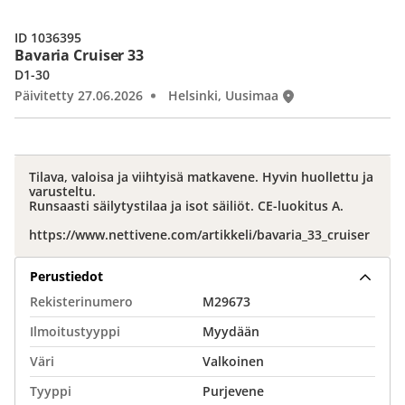
ID 1036395
Bavaria Cruiser 33
D1-30
Päivitetty 27.06.2026
Helsinki, Uusimaa
Tilava, valoisa ja viihtyisä matkavene. Hyvin huollettu ja
varusteltu.
Runsaasti säilytystilaa ja isot säiliöt. CE-luokitus A.
https://www.nettivene.com/artikkeli/bavaria_33_cruiser
Perustiedot
Rekisterinumero
M29673
Ilmoitustyyppi
Myydään
Väri
Valkoinen
Tyyppi
Purjevene