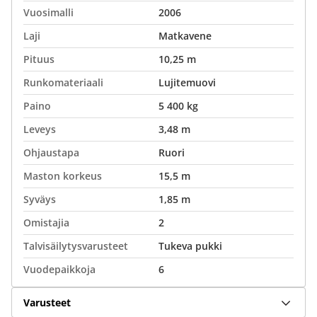
Vuosimalli
2006
Laji
Matkavene
Pituus
10,25 m
Runkomateriaali
Lujitemuovi
Paino
5 400 kg
Leveys
3,48 m
Ohjaustapa
Ruori
Maston korkeus
15,5 m
Syväys
1,85 m
Omistajia
2
Talvisäilytysvarusteet
Tukeva pukki
Vuodepaikkoja
6
Varusteet