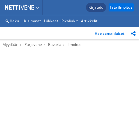
Kirjaudu
Jätä ilmoitus
Haku
Uusimmat
Liikkeet
Pikalinkit
Artikkelit
Hae samanlaiset
Myydään
Purjevene
Bavaria
Ilmoitus