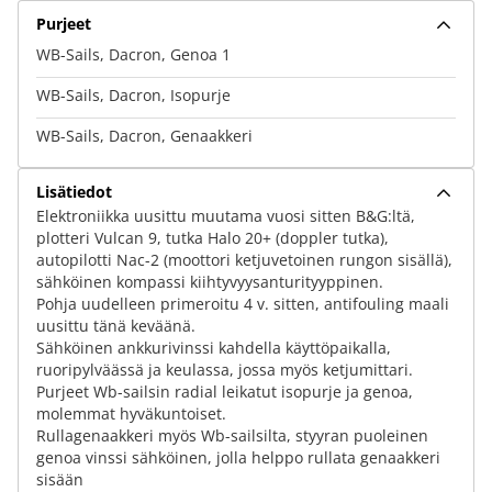
Purjeet
WB-Sails, Dacron, Genoa 1
WB-Sails, Dacron, Isopurje
WB-Sails, Dacron, Genaakkeri
Lisätiedot
Elektroniikka uusittu muutama vuosi sitten B&G:ltä,
plotteri Vulcan 9, tutka Halo 20+ (doppler tutka),
autopilotti Nac-2 (moottori ketjuvetoinen rungon sisällä),
sähköinen kompassi kiihtyvyysanturityyppinen.
Pohja uudelleen primeroitu 4 v. sitten, antifouling maali
uusittu tänä keväänä.
Sähköinen ankkurivinssi kahdella käyttöpaikalla,
ruoripylväässä ja keulassa, jossa myös ketjumittari.
Purjeet Wb-sailsin radial leikatut isopurje ja genoa,
molemmat hyväkuntoiset.
Rullagenaakkeri myös Wb-sailsilta, styyran puoleinen
genoa vinssi sähköinen, jolla helppo rullata genaakkeri
sisään