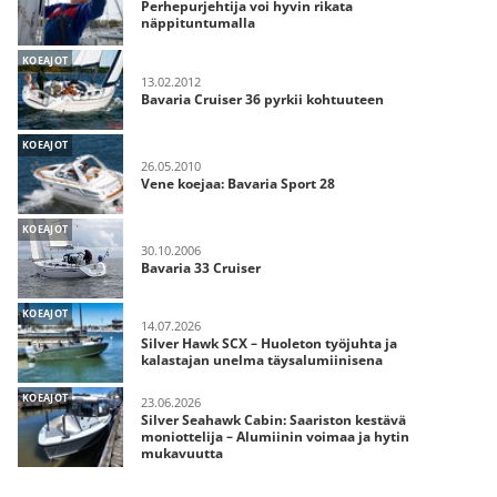
Perhepurjehtija voi hyvin rikata
näppituntumalla
KOEAJOT
13.02.2012
Bavaria Cruiser 36 pyrkii kohtuuteen
KOEAJOT
26.05.2010
Vene koejaa: Bavaria Sport 28
KOEAJOT
30.10.2006
Bavaria 33 Cruiser
KOEAJOT
14.07.2026
Silver Hawk SCX – Huoleton työjuhta ja
kalastajan unelma täysalumiinisena
KOEAJOT
23.06.2026
Silver Seahawk Cabin: Saariston kestävä
moniottelija – Alumiinin voimaa ja hytin
mukavuutta