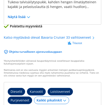
Tukeva talvisäilytyspukki, kahden hengen ilmatäytteinen
kajakki ja pelastuslautta (6 hengen, vaatii huollon)...
Näytä lisää
Poistettu myynnistä
Katso myytävävä olevat Bavaria Cruiser 33 vaihtoveneet
Tilastot
Ohjeita turvalliseen ajoneuvokauppaan
Yksityishenkilöiden välisessä kaupankäynnissä sovelletaan kauppalakia
kuluttajansuojalain sijaan.
Nettivene.com ei ota vastuuta myyjän antamien tietojen paikkansapitävyydestä.
Ilmoitetuissa tiedoissa saattaa olla myös tahattomia puutteita tai virheitä. Tieto on
siis sitova vasta kun myyjä on sen pyynnöstäsi vahvistanut.
Dieselit
Kanootit
Loistoveneet
Purjeveneet