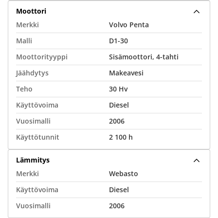
Moottori
Merkki
Volvo Penta
Malli
D1-30
Moottorityyppi
Sisämoottori, 4-tahti
Jäähdytys
Makeavesi
Teho
30 Hv
Käyttövoima
Diesel
Vuosimalli
2006
Käyttötunnit
2 100 h
Lämmitys
Merkki
Webasto
Käyttövoima
Diesel
Vuosimalli
2006