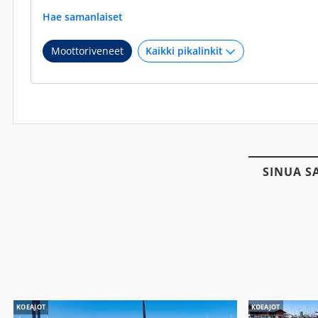
Hae samanlaiset
Moottoriveneet
SINUA S
KOEAJOT
KOEAJOT