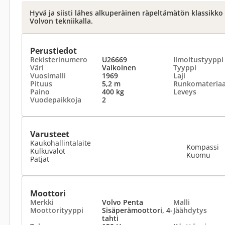
Hyvä ja siisti lähes alkuperäinen räpeltämätön klassikk
Volvon tekniikalla.
Perustiedot
Rekisterinumero
U26669
Ilmoitustyyppi
Väri
Valkoinen
Tyyppi
Vuosimalli
1969
Laji
Pituus
5,2 m
Runkomateriaa
Paino
400 kg
Leveys
Vuodepaikkoja
2
Varusteet
Kaukohallintalaite
Kompassi
Kulkuvalot
Kuomu
Patjat
Moottori
Merkki
Volvo Penta
Malli
Moottorityyppi
Sisäperämoottori, 4-
Jäähdytys
tahti