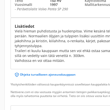
Teho
150 Hv
Käyttövoima
Vuosimalli
1997
Mallitarkennus
-
Perävetolaite Volvo Penta SP 290
Lisätiedot
Vielä hieman puhdistusta ja huolenpitoa. Viime kesänä teh
perään. Normaalien öljyjen ja tulppien lisäksi uusittiin m
jakohihna ja kiristin, kiilahihna, o-renkaita, kärjet, pakos
tyhjennystulppa.
Traileri ei kuulu kauppaan mutta sen voi ehkä ostaa samal
sillä on vedetty vain tätä venettä n. 300km.
Vaihdossa en voi ottaa mitään.
Ohjeita turvalliseen ajoneuvokauppaan
Yksityishenkilöiden välisessä kaupankäynnissä sovelletaan kauppalakia ku
Nettivene.com ei ota vastuuta myyjän antamien tietojen paikkansapitävyy
olla myös tahattomia puutteita tai virheitä. Tieto on siis sitova vasta ku