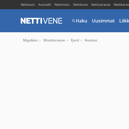
Nettiauto
Autotalli
Nettimoto
Nettikone
Nettivaraosa
Nettikara
Haku
Uusimmat
Liik
Myydään
Moottorivene
Fjord
Ilmoitus