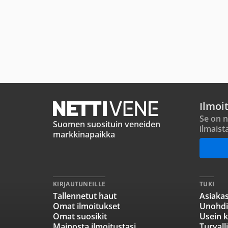
Ilmoi
Se on n
Suomen suosituin veneiden
ilmaist
markkinapaikka
KIRJAUTUNEILLE
TUKI
Tallennetut haut
Asiakas
Omat ilmoitukset
Unohdi
Omat suosikit
Usein k
Mainosta ilmoitustasi
Turvall