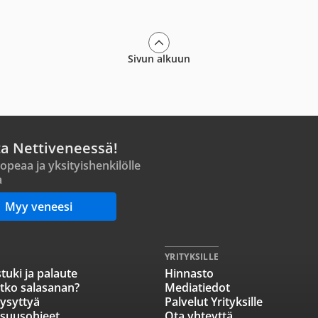
Sivun alkuun
ta Nettiveneessä!
opeaa ja yksityishenkilölle
a
Myy veneesi
YRITYKSILLE
tuki ja palaute
Hinnasto
tko salasanan?
Mediatiedot
ysyttyä
Palvelut Yrityksille
isuusohjeet
Ota yhteyttä