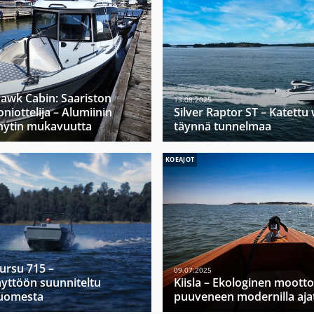
hawk Cabin: Saariston
13.08.2025
niottelija – Alumiinin
Silver Raptor ST – Katett
hytin mukavuutta
täynnä tunnelmaa
KOEAJOT
Mursu 715 –
09.07.2025
yttöön suunniteltu
Kiisla – Ekologinen moott
Suomesta
puuveneen modernilla ajat