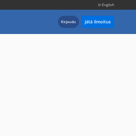
In English
Jätä ilmoitus
Kirjaudu