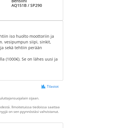
Bensiini
AQ151B / SP290
tiin iso huolto moottoriin ja
m. vesipumpun siipi, sinkit,
arja sekä tehtiin perään
la (1000€). Se on lähes uusi ja
Tilastot
luttajansuojalain sijaan.
destä. Ilmoitetuissa tiedoissa saattaa
n myyjä on sen pyynnöstäsi vahvistanut.