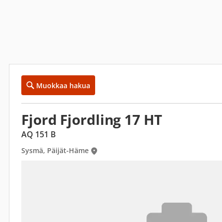
Muokkaa hakua
Fjord Fjordling 17 HT
AQ 151 B
Sysmä, Päijät-Häme