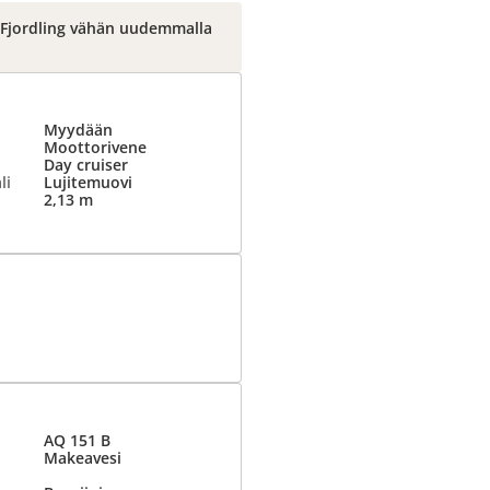
o Fjordling vähän uudemmalla
Myydään
Moottorivene
Day cruiser
li
Lujitemuovi
2,13 m
AQ 151 B
Makeavesi