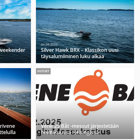
04.08.2025
u weekender
Silver Hawk BRX – Klassikon uusi
täysalumiininen luku alkaa
UUTISET
26.03.2025
orivene
Vene 25 Båt -messut järjestetään
telulla
helmikuussa Helsingissä