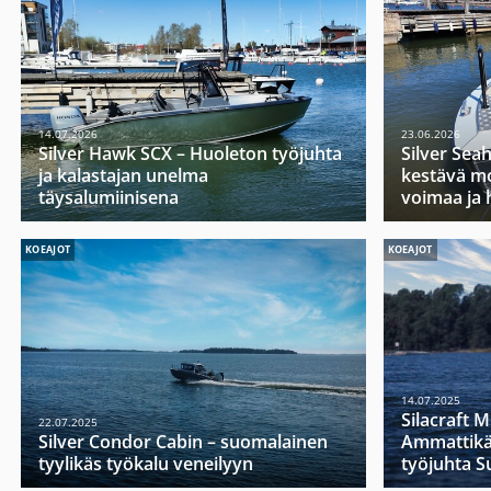
14.07.2026
23.06.2026
Silver Hawk SCX – Huoleton työjuhta
Silver Sea
ja kalastajan unelma
kestävä mo
täysalumiinisena
voimaa ja 
KOEAJOT
KOEAJOT
14.07.2025
Silacraft 
22.07.2025
Silver Condor Cabin – suomalainen
Ammattikä
tyylikäs työkalu veneilyyn
työjuhta 