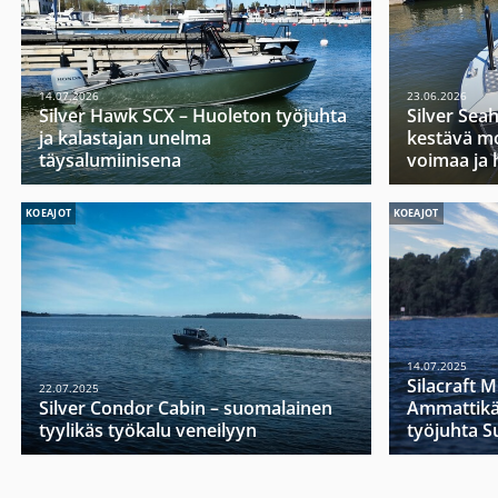
14.07.2026
23.06.2026
Silver Hawk SCX – Huoleton työjuhta
Silver Sea
ja kalastajan unelma
kestävä mo
täysalumiinisena
voimaa ja 
KOEAJOT
KOEAJOT
14.07.2025
Silacraft 
22.07.2025
Silver Condor Cabin – suomalainen
Ammattikä
tyylikäs työkalu veneilyyn
työjuhta 