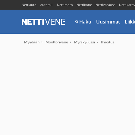
Nettiauto
Autotalli
Nettimoto
Nettikone
Nettivaraosa
Nettikara
Haku
Uusimmat
Liik
Myydään
Moottorivene
Myrsky-Jussi
Ilmoitus