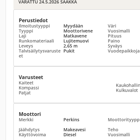
VARATTU 24.5.2026 SAAKKA
Perustiedot
Ilmoitustyyppi
Myydään
Väri
Tyyppi
Moottorivene
Vuosimalli
Laji
Matkavene
Pituus
Runkomateriaali
Lujitemuovi
Paino
Leveys
2,65 m
Syväys
Talvisäilytysvaruste
Pukit
Vuodepaikkoja
et
Varusteet
Kaiteet
Kaukohallin
Kompassi
Kulkuvalot
Patjat
Moottori
Merkki
Perkins
Moottorityypp
Jäähdytys
Makeavesi
Teho
Käyttövoima
Diesel
Vuosimalli