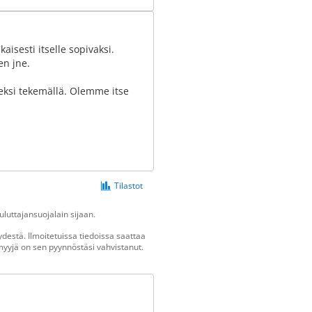
isesti itselle sopivaksi.
en jne.
seksi tekemällä. Olemme itse
Tilastot
luttajansuojalain sijaan.
destä. Ilmoitetuissa tiedoissa saattaa
n myyjä on sen pyynnöstäsi vahvistanut.