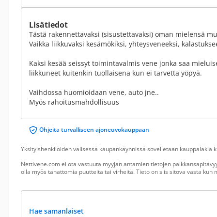
Lisätiedot
Tästä rakennettavaksi (sisustettavaksi) oman mielensä muka
Vaikka liikkuvaksi kesämökiksi, yhteysveneeksi, kalastukse
Kaksi kesää seissyt toimintavalmis vene jonka saa mielui
liikkuneet kuitenkin tuollaisena kun ei tarvetta yöpyä.
Vaihdossa huomioidaan vene, auto jne..
Myös rahoitusmahdollisuus
Ohjeita turvalliseen ajoneuvokauppaan
Yksityishenkilöiden välisessä kaupankäynnissä sovelletaan kauppalakia ku
Nettivene.com ei ota vastuuta myyjän antamien tietojen paikkansapitävyy
olla myös tahattomia puutteita tai virheitä. Tieto on siis sitova vasta ku
Hae samanlaiset