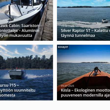
hawk Cabin: Saariston
13.08.2025
niottelija – Alumiinin
Silver Raptor ST – Katett
hytin mukavuutta
täynnä tunnelmaa
KOEAJOT
Mursu 715 –
09.07.2025
yttöön suunniteltu
Kiisla – Ekologinen moott
Suomesta
puuveneen modernilla ajat