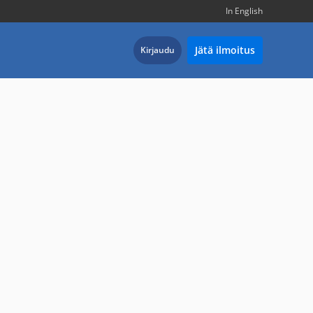
In English
Jätä ilmoitus
Kirjaudu