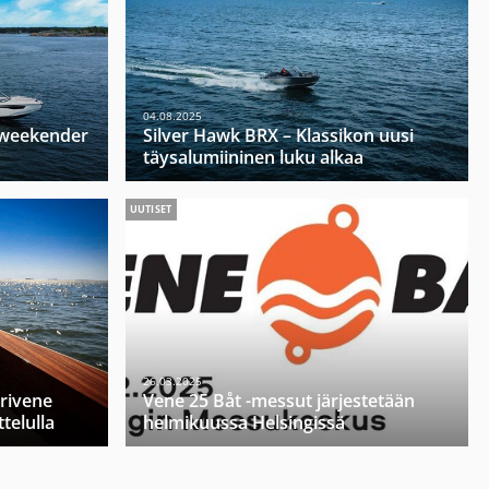
04.08.2025
u weekender
Silver Hawk BRX – Klassikon uusi
täysalumiininen luku alkaa
UUTISET
26.03.2025
orivene
Vene 25 Båt -messut järjestetään
telulla
helmikuussa Helsingissä