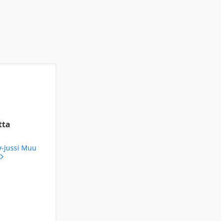
tta
y-Jussi Muu