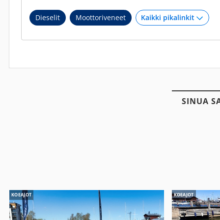
Dieselit
Moottoriveneet
SINUA S
KOEAJOT
KOEAJOT