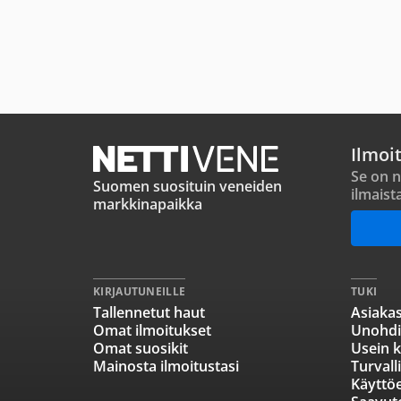
Ilmoi
Se on n
Suomen suosituin veneiden
ilmaist
markkinapaikka
KIRJAUTUNEILLE
TUKI
Tallennetut haut
Asiakas
Omat ilmoitukset
Unohdi
Omat suosikit
Usein k
Mainosta ilmoitustasi
Turvall
Käyttö