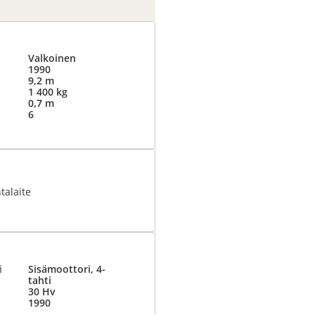
Valkoinen
1990
9,2 m
1 400 kg
0,7 m
6
talaite
i
Sisämoottori, 4-
tahti
30 Hv
1990