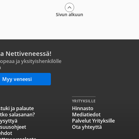
Sivun alkuun
ta Nettiveneessä!
opeaa ja yksityishenkilölle
a
Myy veneesi
YRITYKSILLE
tuki ja palaute
Hinnasto
tko salasanan?
Mediatiedot
ysyttyä
Palvelut Yrityksille
isuusohjeet
Ota yhteyttä
ehdot