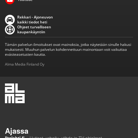
Rekkari - Ajoneuvon
kaikki tiedot heti
Ohjeet turvalliseen
kaupankäyntiin
Tämän palvelun ilmoitukset ovat mainoksia, jotka näytetään sinulle hakusi
mukaisesti. Muuhun palvelun kohdennettuun mainontaan voit vaikuttaa
evästeasetusten kautta.
Alma Media Finland Oy