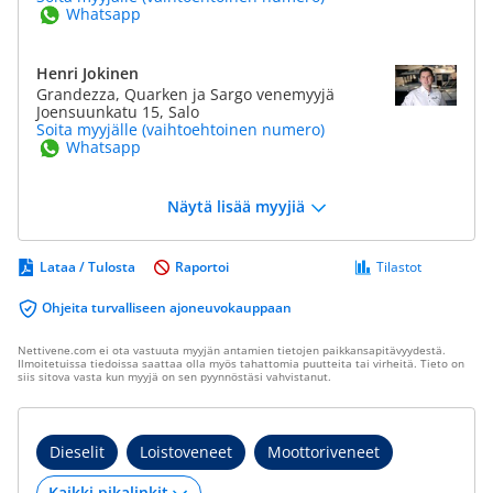
Whatsapp
Henri Jokinen
Grandezza, Quarken ja Sargo venemyyjä
Joensuunkatu 15, Salo
Soita myyjälle (vaihtoehtoinen numero)
Whatsapp
Näytä lisää myyjiä
Lataa / Tulosta
Raportoi
Tilastot
Ohjeita turvalliseen ajoneuvokauppaan
Nettivene.com ei ota vastuuta myyjän antamien tietojen paikkansapitävyydestä.
Ilmoitetuissa tiedoissa saattaa olla myös tahattomia puutteita tai virheitä. Tieto on
siis sitova vasta kun myyjä on sen pyynnöstäsi vahvistanut.
Dieselit
Loistoveneet
Moottoriveneet