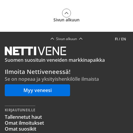
Sivun alkuun
Sivun alkuun
FI
/
EN
Suomen suosituin veneiden markkinapaikka
Ilmoita Nettiveneessä!
Se on nopeaa ja yksityishenkilölle ilmaista
Myy veneesi
KIRJAUTUNEILLE
Tallennetut haut
Omat ilmoitukset
Omat suosikit