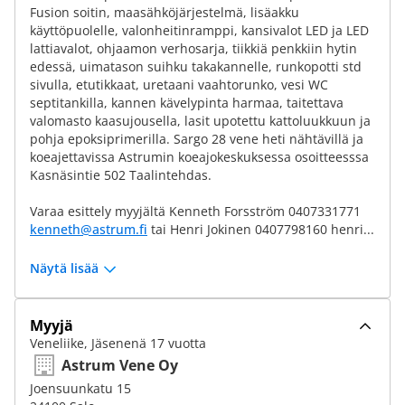
Fusion soitin, maasähköjärjestelmä, lisäakku
käyttöpuolelle, valonheitinramppi, kansivalot LED ja LED
lattiavalot, ohjaamon verhosarja, tiikkiä penkkiin hytin
edessä, uimatason suihku takakannelle, runkopotti std
sivulla, etutikkaat, uretaani vaahtorunko, vesi WC
septitankilla, kannen kävelypinta harmaa, taitettava
valomasto kaasujousella, lasit upotettu kattoluukkuun ja
pohja epoksiprimerilla. Sargo 28 vene heti nähtävillä ja
koeajettavissa Astrumin koeajokeskuksessa osoitteesssa
Kasnäsintie 502 Taalintehdas.
Varaa esittely myyjältä Kenneth Forsström 0407331771
kenneth@astrum.fi
tai Henri Jokinen 0407798160 henri...
Näytä lisää
Myyjä
Veneliike, Jäsenenä 17 vuotta
Astrum Vene Oy
Joensuunkatu 15