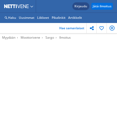
Kirjaudu
Jätä ilmoitus
Haku
Uusimmat
Liikkeet
Pikalinkit
Artikkelit
Hae samanlaiset
Myydään
Moottorivene
Sargo
Ilmoitus