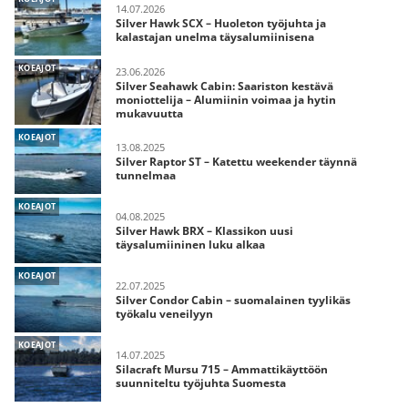
14.07.2026
Silver Hawk SCX – Huoleton työjuhta ja
kalastajan unelma täysalumiinisena
KOEAJOT
23.06.2026
Silver Seahawk Cabin: Saariston kestävä
moniottelija – Alumiinin voimaa ja hytin
mukavuutta
KOEAJOT
13.08.2025
Silver Raptor ST – Katettu weekender täynnä
tunnelmaa
KOEAJOT
04.08.2025
Silver Hawk BRX – Klassikon uusi
täysalumiininen luku alkaa
KOEAJOT
22.07.2025
Silver Condor Cabin – suomalainen tyylikäs
työkalu veneilyyn
KOEAJOT
14.07.2025
Silacraft Mursu 715 – Ammattikäyttöön
suunniteltu työjuhta Suomesta