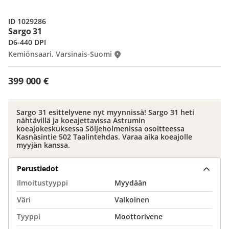
ID 1029286
Sargo 31
D6-440 DPI
Kemiönsaari, Varsinais-Suomi
399 000 €
Sargo 31 esittelyvene nyt myynnissä! Sargo 31 heti
nähtävillä ja koeajettavissa Astrumin
koeajokeskuksessa Söljeholmenissa osoitteessa
Kasnäsintie 502 Taalintehdas. Varaa aika koeajolle
myyjän kanssa.
Perustiedot
Ilmoitustyyppi
Myydään
Väri
Valkoinen
Tyyppi
Moottorivene