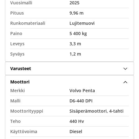
Vuosimalli
2025
Pituus
9,96 m
Runkomateriaali
Lujitemuovi
Paino
5 400 kg
Leveys
3,3 m
Syväys
1,2 m
Varusteet
Moottori
Merkki
Volvo Penta
Malli
D6-440 DPI
Moottorityyppi
Sisäperämoottori, 4-tahti
Teho
440 Hv
Käyttövoima
Diesel