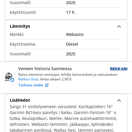
Vuosimalli
2025
Käyttötunnit
17 h
Lämmitys
Merkki
Webasto
Käyttövoima
Diesel
Vuosimalli
2025
Veneen historia Suomessa
Katso aiemmat omistajat, tehdyt katsastukset ja vakuutukset
Rekkari.fistä
. Hinta alkaen 2,90 €.
Tarkista tiedot
Lisätiedot
Sargo 31 esittelyveneen varusteet: Karttaplotteri 16"
Garmin 8416xsv päivitys / kaiku, Garmin Fantom 18`` x
tutka, keulapotkuri, Mente.-Marine automaattitrimmit,
defrosteri, Webasto lämmitin, jääkaappi, kylmäboksi
takakannen penkissä, Wallas liesi, lämmin painevesi,