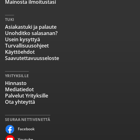
Mainosta ilmoitustasi
TUKI
Asiakastuki ja palaute
Unohditko salasanan?
Usein kysyttyä
Turvallisuusohjeet
Käyttöehdot
Saavutettavuusseloste
YRITYKSILLE
Hinnasto
Mediatiedot
Palvelut Yrityksille
Ota yhteyttä
SEURAA NETTIVENETTÄ
Facebook
Youtube