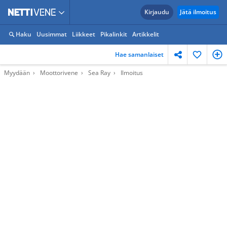
Kirjaudu
Jätä ilmoitus
Haku
Uusimmat
Liikkeet
Pikalinkit
Artikkelit
Hae samanlaiset
Myydään
Moottorivene
Sea Ray
Ilmoitus