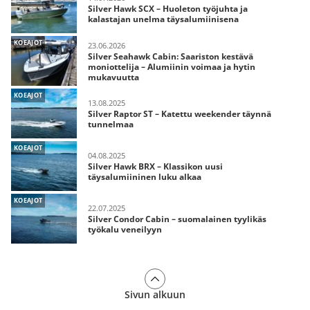
Silver Hawk SCX – Huoleton työjuhta ja
kalastajan unelma täysalumiinisena
KOEAJOT
23.06.2026
Silver Seahawk Cabin: Saariston kestävä
moniottelija – Alumiinin voimaa ja hytin
mukavuutta
KOEAJOT
13.08.2025
Silver Raptor ST – Katettu weekender täynnä
tunnelmaa
KOEAJOT
04.08.2025
Silver Hawk BRX – Klassikon uusi
täysalumiininen luku alkaa
KOEAJOT
22.07.2025
Silver Condor Cabin – suomalainen tyylikäs
työkalu veneilyyn
Sivun alkuun