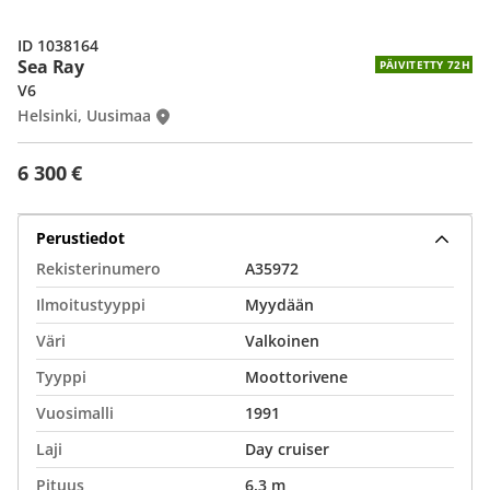
ID 1038164
Sea Ray
PÄIVITETTY 72H
V6
Helsinki, Uusimaa
6 300 €
Perustiedot
Rekisterinumero
A35972
Ilmoitustyyppi
Myydään
Väri
Valkoinen
Tyyppi
Moottorivene
Vuosimalli
1991
Laji
Day cruiser
Pituus
6,3 m