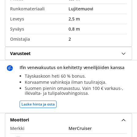
Runkomateriaali
Lujitemuovi
Leveys
2,5 m
Syväys
0,8 m
Omistajia
2
Varusteet
Ifin venevakuutus on kehitetty veneilijöiden kanssa
Täyskaskoon heti 60 % bonus.
Korvaamme vahinkoja ilman tuulirajoja.
Suomen pienin omavastuu. Vain 100 € varkaus-,
ilkivalta- ja tulipalovahingoissa.
Laske hinta ja osta
Moottori
Merkki
MerCruiser