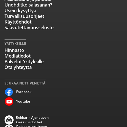
Unohditko salasanan?
Usein kysyttyä
Turvallisuusohjeet
Käyttöehdot
Saavutettavuusseloste
YRITYKSILLE
Hinnasto
Mediatiedot
Palvelut Yrityksille
Ota yhteyttä
SEURAA NETTIVENETTÄ
Facebook
Youtube
Rekkari - Ajoneuvon
kaikki tiedot heti
Ohjeet turvalliseen