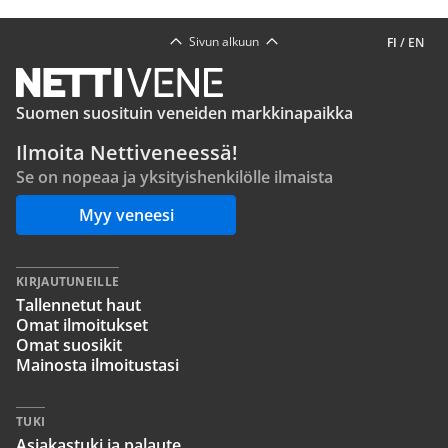
Sivun alkuun
FI
/
EN
Suomen suosituin veneiden markkinapaikka
Ilmoita Nettiveneessä!
Se on nopeaa ja yksityishenkilölle ilmaista
Myy veneesi
KIRJAUTUNEILLE
Tallennetut haut
Omat ilmoitukset
Omat suosikit
Mainosta ilmoitustasi
TUKI
Asiakastuki ja palaute