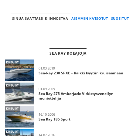
SINUA SAATTAISI KIINNOSTAA
AIEMMIN KATSOTUT
SUOSITUT
SEA RAY KOEAJOJA
KOEAJOT
01.03.2019
Sea-Ray 230 SPXE – Kaikki kyytiin kruisaamaan
KOEAJOT
01.09.2009
Sea Ray 275 Amberjack: Virkistysveneilyn
moniottelija
KOEAJOT
16.10.2006
Sea Ray 185 Sport
KOEAJOT
14.07.2026