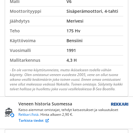
Malli
V6
Moottorityyppi
Sisäperämoottori, 4-tahti
Jäähdytys
Merivesi
Teho
175 Hv
Käyttövoima
Bensiini
Vuosimalli
1991
Mallitarkennus
4,3 H
-
En ole varma käyttötunneista, mutta ikäisekseen todella vähän
käytetty. Olen omistanut veneen vuodesta 2005, vene on ollut tuona
aikana vesillä keskimäärin joka toinen vuosi. Ennen omaa omistustani
vene ollut makeassa vedessä Nokialla. Toinen omistaja. Säilytetty kaikki
talvet hallissa ja huollettu joka vuosi vesillelaskiessa B-Sea Boatilla.
Veneen historia Suomessa
Katso aiemmat omistajat, tehdyt katsastukset ja vakuutukset
Rekkari.fistä
. Hinta alkaen 2,90 €.
Tarkista tiedot