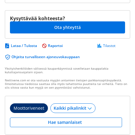
Kysyttävää kohteesta?
Ota yhteyttä
Lataa / Tulosta
Raportoi
Tilastot
Ohjeita turvalliseen ajoneuvokauppaan
Yksityishenkilöiden välisessä kaupankäynnissä sovelletaan kauppalakia
kuluttajansuojalain sijaan.
Nettivene.com ei ota vastuuta myyjän antamien tietojen paikkansapitävyydestä.
Ilmoitetuissa tiedoissa saattaa olla myös tahattomia puutteita tai virheitä. Tieto on
siis sitova vasta kun myyjä on sen pyynnöstäsi vahvistanut.
Moottoriveneet
Hae samanlaiset