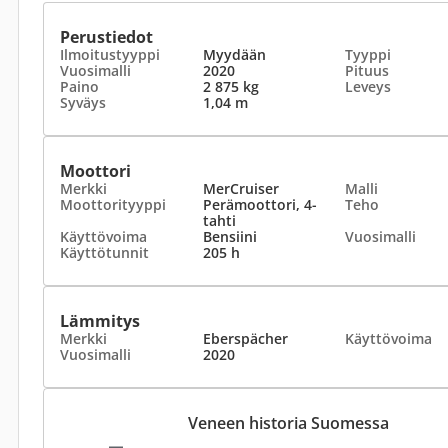
Perustiedot
Ilmoitustyyppi
Myydään
Tyyppi
Vuosimalli
2020
Pituus
Paino
2 875 kg
Leveys
Syväys
1,04 m
Moottori
Merkki
MerCruiser
Malli
Moottorityyppi
Perämoottori, 4-
Teho
tahti
Käyttövoima
Bensiini
Vuosimalli
Käyttötunnit
205 h
Lämmitys
Merkki
Eberspächer
Käyttövoima
Vuosimalli
2020
Veneen historia Suomessa