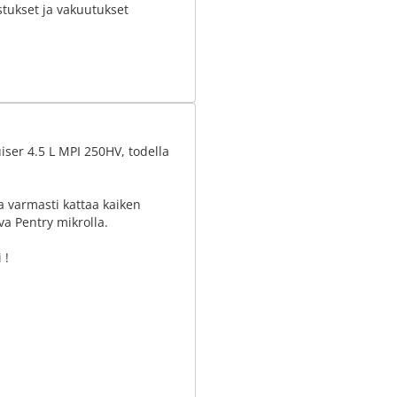
stukset ja vakuutukset
ser 4.5 L MPI 250HV, todella
ka varmasti kattaa kaiken
ava Pentry mikrolla.
 !