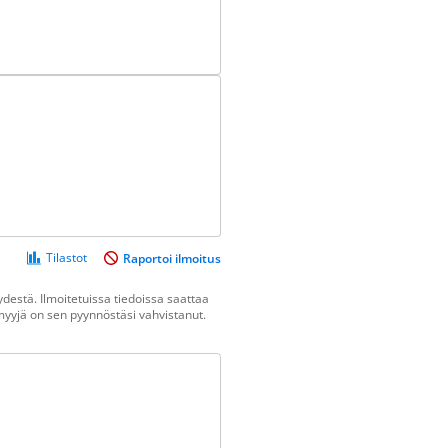
Tilastot
Raportoi ilmoitus
destä. Ilmoitetuissa tiedoissa saattaa
n myyjä on sen pyynnöstäsi vahvistanut.