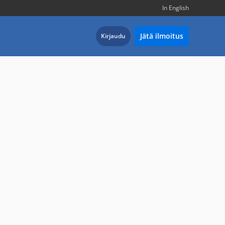
In English
Jätä ilmoitus
Kirjaudu