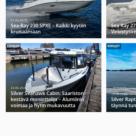
01.03.2019
01.09.2009
Sea-Ray 230 SPXE – Kaikki kyytiin
Sea Ray 27
kruisaamaan
Virkistysve
KOEAJOT
KOEAJOT
23.06.2026
Silver Seahawk Cabin: Saariston
13.08.2025
kestävä moniottelija – Alumiinin
Silver Rap
voimaa ja hytin mukavuutta
täynnä tu