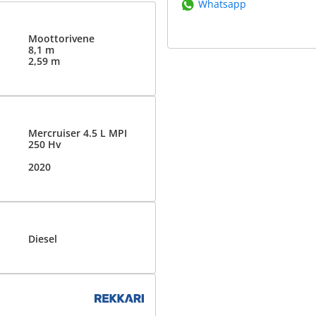
Whatsapp
Moottorivene
8,1 m
2,59 m
Mercruiser 4.5 L MPI
250 Hv
2020
Diesel