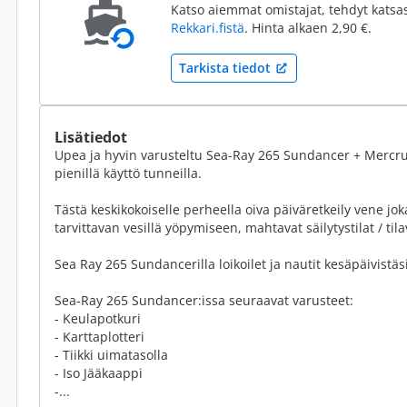
Katso aiemmat omistajat, tehdyt katsa
Rekkari.fistä
. Hinta alkaen 2,90 €.
Tarkista tiedot
Lisätiedot
Upea ja hyvin varusteltu Sea-Ray 265 Sundancer + Mercrui
pienillä käyttö tunneilla.
Tästä keskikokoiselle perheella oiva päiväretkeily vene jo
tarvittavan vesillä yöpymiseen, mahtavat säilytystilat / til
Sea Ray 265 Sundancerilla loikoilet ja nautit kesäpäivistäsi
Sea-Ray 265 Sundancer:issa seuraavat varusteet:
- Keulapotkuri
- Karttaplotteri
- Tiikki uimatasolla
- Iso Jääkaappi
-...