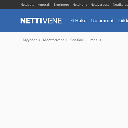
Nettiauto
Autotalli
Nettimoto
Nettikone
Nettivaraosa
Nettikara
Haku
Uusimmat
Liik
Myydään
Moottorivene
Sea Ray
Ilmoitus