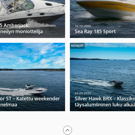
5 Amberjack:
16.10.2006
neilyn moniottelija
Sea Ray 185 Sport
KOEAJOT
04.08.2025
tor ST – Katettu weekender
Silver Hawk BRX – Klassik
nnelmaa
täysalumiininen luku alka