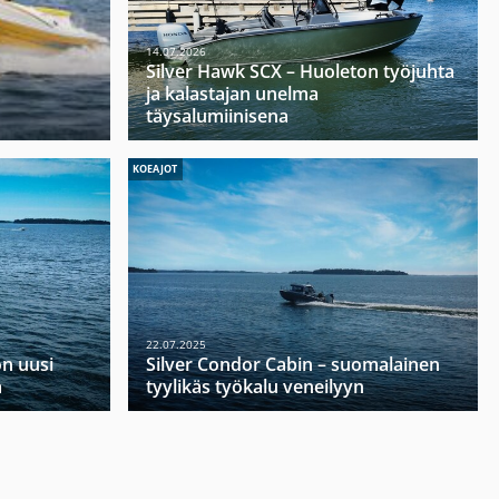
14.07.2026
Silver Hawk SCX – Huoleton työjuhta
ja kalastajan unelma
täysalumiinisena
KOEAJOT
22.07.2025
on uusi
Silver Condor Cabin – suomalainen
a
tyylikäs työkalu veneilyyn