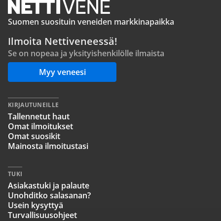
Suomen suosituin veneiden markkinapaikka
Ilmoita Nettiveneessä!
Se on nopeaa ja yksityishenkilölle ilmaista
Myy veneesi
KIRJAUTUNEILLE
Tallennetut haut
Omat ilmoitukset
Omat suosikit
Mainosta ilmoitustasi
TUKI
Asiakastuki ja palaute
Unohditko salasanan?
Usein kysyttyä
Turvallisuusohjeet