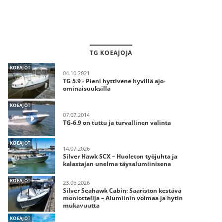
TG KOEAJOJA
KOEAJOT
04.10.2021
TG 5.9 - Pieni hyttivene hyvillä ajo-
ominaisuuksilla
KOEAJOT
07.07.2014
TG-6.9 on tuttu ja turvallinen valinta
KOEAJOT
14.07.2026
Silver Hawk SCX – Huoleton työjuhta ja
kalastajan unelma täysalumiinisena
KOEAJOT
23.06.2026
Silver Seahawk Cabin: Saariston kestävä
moniottelija – Alumiinin voimaa ja hytin
mukavuutta
KOEAJOT