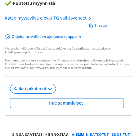
Poistettu myynnistä
Katso myytävävä olevat TG vaihtoveneet
Tilastot
Ohjeita turvalliseen ajoneuvokauppaan
Yksityishenkilöiden välisessä kaupankäynnissä sovelletaan kauppalakia
kuluttajansuojalain sijaan.
Nettivene.com ei ota vastuuta myyjän antamien tietojen paikkansapitävyydestä.
Ilmoitetuissa tiedoissa saattaa olla myös tahattomia puutteita tai virheitä. Tieto on
siis sitova vasta kun myyjä on sen pyynnöstäsi vahvistanut.
Hae samanlaiset
SINUA SAATTAISI KIINNOSTAA
AIEMMIN KATSOTUT
SUOSITUT