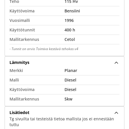
Teho
115 Hv
Käyttövoima
Bensiini
Vuosimalli
1996
Käyttötunnit
400 h
Mallitarkennus
Cetol
-
Tunnit on arvio Toimiva kestävä tehokas v4
Lämmitys
Merkki
Planar
Malli
Diesel
Käyttövoima
Diesel
Mallitarkennus
5kw
Lisätiedot
Tg sivuilta tai testeistä tietoa mallista jos ei ennestään
tuttu