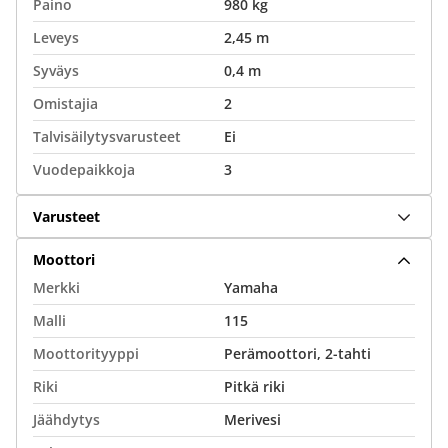
Paino
980 kg
Leveys
2,45 m
Syväys
0,4 m
Omistajia
2
Talvisäilytysvarusteet
Ei
Vuodepaikkoja
3
Varusteet
Moottori
Merkki
Yamaha
Malli
115
Moottorityyppi
Perämoottori, 2-tahti
Riki
Pitkä riki
Jäähdytys
Merivesi