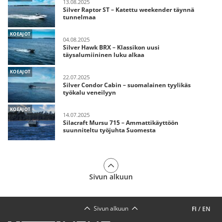
13.08.2025
Silver Raptor ST – Katettu weekender täynnä
tunnelmaa
KOEAJOT
04.08.2025
Silver Hawk BRX – Klassikon uusi
täysalumiininen luku alkaa
KOEAJOT
22.07.2025
Silver Condor Cabin – suomalainen tyylikäs
työkalu veneilyyn
KOEAJOT
14.07.2025
Silacraft Mursu 715 – Ammattikäyttöön
suunniteltu työjuhta Suomesta
Sivun alkuun
Sivun alkuun
FI
/
EN