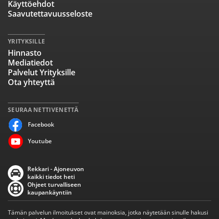
Käyttöehdot
Saavutettavuusseloste
YRITYKSILLE
Hinnasto
Mediatiedot
Palvelut Yrityksille
Ota yhteyttä
SEURAA NETTIVENETTÄ
Facebook
Youtube
Rekkari - Ajoneuvon
kaikki tiedot heti
Ohjeet turvalliseen
kaupankäyntiin
Tämän palvelun ilmoitukset ovat mainoksia, jotka näytetään sinulle hakusi