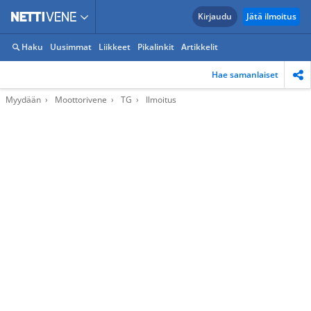
Kirjaudu
Jätä ilmoitus
Haku
Uusimmat
Liikkeet
Pikalinkit
Artikkelit
Hae samanlaiset
Myydään
Moottorivene
TG
Ilmoitus