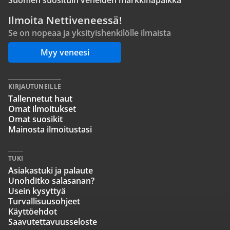
Suomen suosituin veneiden markkinapaikka
Ilmoita Nettiveneessä!
Se on nopeaa ja yksityishenkilölle ilmaista
Myy veneesi
KIRJAUTUNEILLE
Tallennetut haut
Omat ilmoitukset
Omat suosikit
Mainosta ilmoitustasi
TUKI
Asiakastuki ja palaute
Unohditko salasanan?
Usein kysyttyä
Turvallisuusohjeet
Käyttöehdot
Saavutettavuusseloste