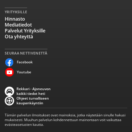
YRITYKSILLE
Hinnasto
Mediatiedot
Palvelut Yrityksille
Ota yhteyttä
SEURAA NETTIVENETTÄ
Facebook
Youtube
Rekkari - Ajoneuvon
kaikki tiedot heti
Ohjeet turvalliseen
kaupankäyntiin
Tämän palvelun ilmoitukset ovat mainoksia, jotka näytetään sinulle hakusi
mukaisesti. Muuhun palvelun kohdennettuun mainontaan voit vaikuttaa
evästeasetusten kautta.