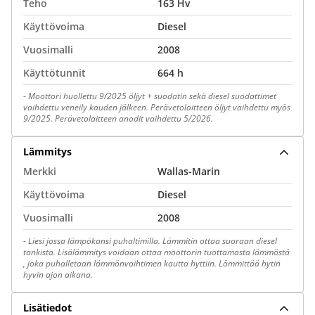
Teho
163 Hv
Käyttövoima
Diesel
Vuosimalli
2008
Käyttötunnit
664 h
-
Moottori huollettu 9/2025 öljyt + suodatin sekä diesel suodattimet
vaihdettu veneily kauden jälkeen. Perävetolaitteen öljyt vaihdettu myös
9/2025. Perävetolaitteen anodit vaihdettu 5/2026.
Lämmitys
Merkki
Wallas-Marin
Käyttövoima
Diesel
Vuosimalli
2008
-
Liesi jossa lämpökansi puhaltimilla. Lämmitin ottaa suoraan diesel
tankista. Lisälämmitys voidaan ottaa moottorin tuottamasta lämmöstä
, joka puhalletaan lämmönvaihtimen kautta hyttiin. Lämmittää hytin
hyvin ajon aikana.
Lisätiedot