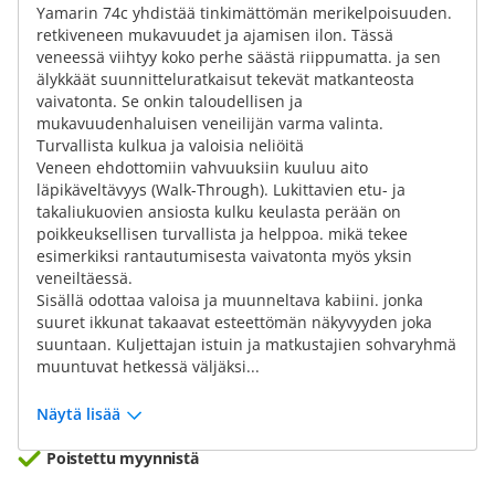
Yamarin 74c yhdistää tinkimättömän merikelpoisuuden.
retkiveneen mukavuudet ja ajamisen ilon. Tässä
veneessä viihtyy koko perhe säästä riippumatta. ja sen
älykkäät suunnitteluratkaisut tekevät matkanteosta
vaivatonta. Se onkin taloudellisen ja
mukavuudenhaluisen veneilijän varma valinta.
Turvallista kulkua ja valoisia neliöitä
Veneen ehdottomiin vahvuuksiin kuuluu aito
läpikäveltävyys (Walk-Through). Lukittavien etu- ja
takaliukuovien ansiosta kulku keulasta perään on
poikkeuksellisen turvallista ja helppoa. mikä tekee
esimerkiksi rantautumisesta vaivatonta myös yksin
veneiltäessä.
Sisällä odottaa valoisa ja muunneltava kabiini. jonka
suuret ikkunat takaavat esteettömän näkyvyyden joka
suuntaan. Kuljettajan istuin ja matkustajien sohvaryhmä
muuntuvat hetkessä väljäksi...
Näytä lisää
Poistettu myynnistä