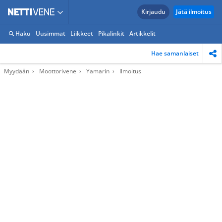
Kirjaudu
Jätä ilmoitus
Haku
Uusimmat
Liikkeet
Pikalinkit
Artikkelit
Hae samanlaiset
Myydään
Moottorivene
Yamarin
Ilmoitus