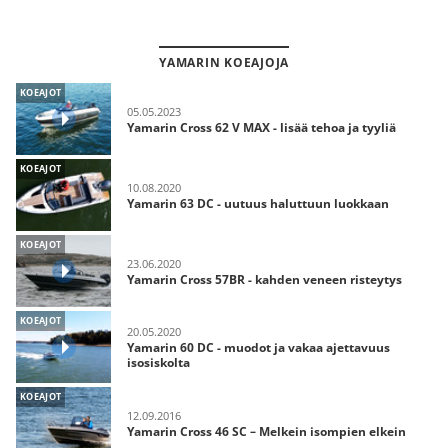
YAMARIN KOEAJOJA
KOEAJOT
05.05.2023
Yamarin Cross 62 V MAX - lisää tehoa ja tyyliä
KOEAJOT
10.08.2020
Yamarin 63 DC - uutuus haluttuun luokkaan
KOEAJOT
23.06.2020
Yamarin Cross 57BR - kahden veneen risteytys
KOEAJOT
20.05.2020
Yamarin 60 DC - muodot ja vakaa ajettavuus
isosiskolta
KOEAJOT
12.09.2016
Yamarin Cross 46 SC – Melkein isompien elkein