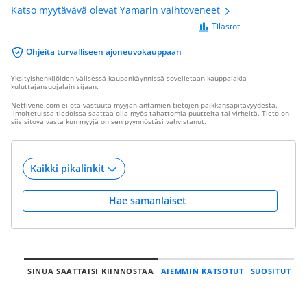
Katso myytävävä olevat Yamarin vaihtoveneet
Tilastot
Ohjeita turvalliseen ajoneuvokauppaan
Yksityishenkilöiden välisessä kaupankäynnissä sovelletaan kauppalakia
kuluttajansuojalain sijaan.
Nettivene.com ei ota vastuuta myyjän antamien tietojen paikkansapitävyydestä.
Ilmoitetuissa tiedoissa saattaa olla myös tahattomia puutteita tai virheitä. Tieto on
siis sitova vasta kun myyjä on sen pyynnöstäsi vahvistanut.
Hae samanlaiset
SINUA SAATTAISI KIINNOSTAA
AIEMMIN KATSOTUT
SUOSITUT