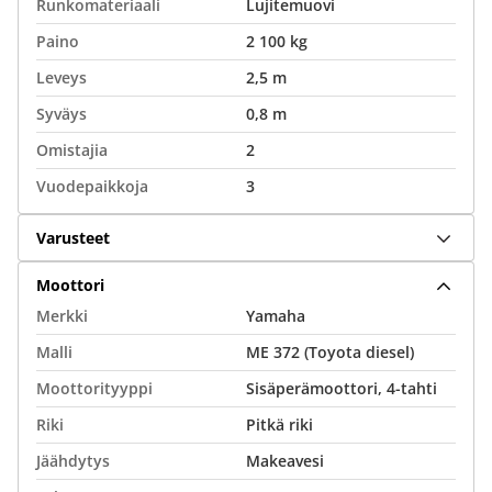
Runkomateriaali
Lujitemuovi
Paino
2 100 kg
Leveys
2,5 m
Syväys
0,8 m
Omistajia
2
Vuodepaikkoja
3
Varusteet
Moottori
Merkki
Yamaha
Malli
ME 372 (Toyota diesel)
Moottorityyppi
Sisäperämoottori, 4-tahti
Riki
Pitkä riki
Jäähdytys
Makeavesi