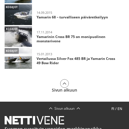
KOEAJOT
14.09.2015
Yamarin 68 – turvalliseen päiväretkeilyyn
KOEAJOT
17.11.2014
Yamarinin Cross BR 75 on monipuolinen
monsterivene
KOEAJOT
15.01.2013
Vertailussa Silver Fox 485 BR ja Yamarin Cross
49 Bow Rider
Sivun alkuun
Sivun alkuun
FI
/
EN