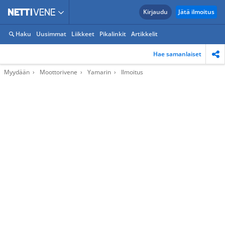
Kirjaudu
Jätä ilmoitus
Haku
Uusimmat
Liikkeet
Pikalinkit
Artikkelit
Hae samanlaiset
Myydään
Moottorivene
Yamarin
Ilmoitus