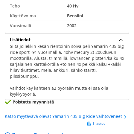
Teho
40 Hv
Käyttövoima
Bensiini
Vuosimalli
2002
Lisätiedot
Siitä jollekkin kesän rientoihin soiva peli Yamarin 435 big
ride sport -91 vuosimallia, 40hv mecury 2t 2002luvun
moottorilla. Alusta, trimmillä, lowrancen plotteri/kaiku 4x
sarjalainen karttakortilla +toinen 4x pelkkä kaiku +kaikki
hilavitkuttimet, mela, ankkuri, sähkö startti,
pilssipumppu.
Vaihdot käy kahteen a2 pyörään mutta ei saa olla
kyykkypyöriä.
Poistettu myynnistä
Katso myytävävä olevat Yamarin 435 Big Ride vaihtoveneet
Tilastot