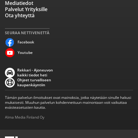
Mediatiedot
Palvelut Yrityksille
Ota yhteyttä
SEURAA NETTIVENETTÄ
Facebook
Youtube
Rekkari - Ajoneuvon
kaikki tiedot heti
Ohjeet turvalliseen
kaupankäyntiin
Tämän palvelun ilmoitukset ovat mainoksia, jotka näytetään sinulle hakusi
mukaisesti. Muuhun palvelun kohdennettuun mainontaan voit vaikuttaa
evästeasetusten kautta.
Alma Media Finland Oy