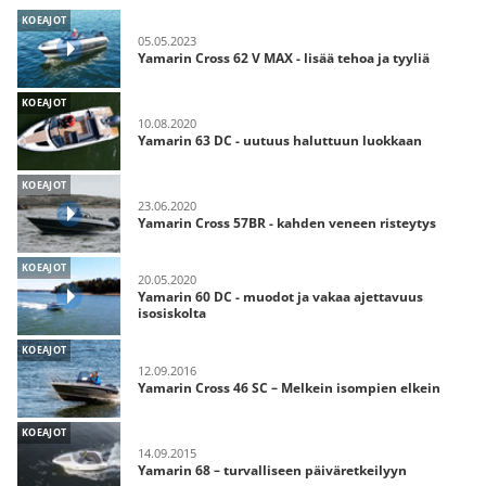
KOEAJOT
05.05.2023
Yamarin Cross 62 V MAX - lisää tehoa ja tyyliä
KOEAJOT
10.08.2020
Yamarin 63 DC - uutuus haluttuun luokkaan
KOEAJOT
23.06.2020
Yamarin Cross 57BR - kahden veneen risteytys
KOEAJOT
20.05.2020
Yamarin 60 DC - muodot ja vakaa ajettavuus
isosiskolta
KOEAJOT
12.09.2016
Yamarin Cross 46 SC – Melkein isompien elkein
KOEAJOT
14.09.2015
Yamarin 68 – turvalliseen päiväretkeilyyn