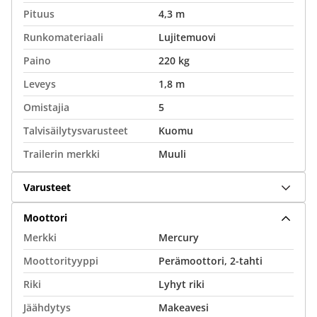
Pituus
4,3 m
Runkomateriaali
Lujitemuovi
Paino
220 kg
Leveys
1,8 m
Omistajia
5
Talvisäilytysvarusteet
Kuomu
Trailerin merkki
Muuli
Varusteet
Moottori
Merkki
Mercury
Moottorityyppi
Perämoottori, 2-tahti
Riki
Lyhyt riki
Jäähdytys
Makeavesi