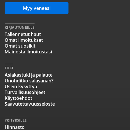
Myy veneesi
KIRJAUTUNEILLE
Tallennetut haut
Omat ilmoitukset
Omat suosikit
Mainosta ilmoitustasi
TUKI
Asiakastuki ja palaute
Unohditko salasanan?
Usein kysyttyä
Turvallisuusohjeet
Käyttöehdot
Saavutettavuusseloste
YRITYKSILLE
Hinnasto