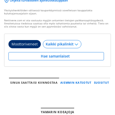
Ohjeita turvalliseen ajoneuvokauppaan
Yksityishenkilöiden välisessä kaupankäynnissä sovelletaan kauppalakia
kuluttajansuojalain sijaan.
Nettivene.com ei ota vastuuta myyjän antamien tietojen paikkansapitävyydestä.
Ilmoitetuissa tiedoissa saattaa olla myös tahattomia puutteita tai virheitä. Tieto on
siis sitova vasta kun myyjä on sen pyynnöstäsi vahvistanut.
Moottoriveneet
Hae samanlaiset
SINUA SAATTAISI KIINNOSTAA
AIEMMIN KATSOTUT
SUOSITUT
YAMARIN KOEAJOJA