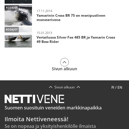
KOEAJOT
17.11.2014
Yamarinin Cross BR 75 on monipuolinen
monsterivene
KOEAJOT
15.01.2013
Vertailussa Silver Fox 485 BR ja Yamarin Cross
49 Bow Rider
Sivun alkuun
Sivun alkuun
FI
/
EN
Suomen suosituin veneiden markkinapaikka
Ilmoita Nettiveneessä!
Se on nopeaa ja yksityishenkilölle ilmaista