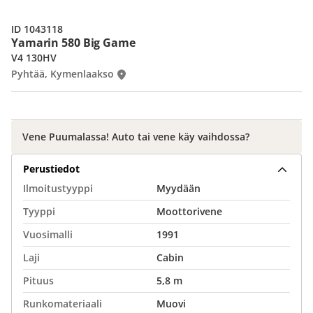
ID 1043118
Yamarin 580 Big Game
V4 130HV
Pyhtää, Kymenlaakso
Vene Puumalassa! Auto tai vene käy vaihdossa?
Perustiedot
Ilmoitustyyppi
Myydään
Tyyppi
Moottorivene
Vuosimalli
1991
Laji
Cabin
Pituus
5,8 m
Runkomateriaali
Muovi