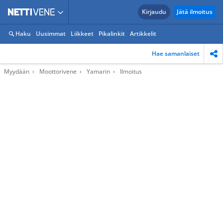
Kirjaudu
Jätä ilmoitus
Haku
Uusimmat
Liikkeet
Pikalinkit
Artikkelit
Hae samanlaiset
Myydään
Moottorivene
Yamarin
Ilmoitus