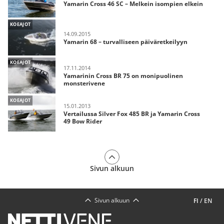
Yamarin Cross 46 SC – Melkein isompien elkein
KOEAJOT
14.09.2015
Yamarin 68 – turvalliseen päiväretkeilyyn
KOEAJOT
17.11.2014
Yamarinin Cross BR 75 on monipuolinen
monsterivene
KOEAJOT
15.01.2013
Vertailussa Silver Fox 485 BR ja Yamarin Cross
49 Bow Rider
Sivun alkuun
Sivun alkuun
FI
/
EN