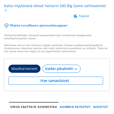
Katso myytävävä olevat Yamarin 580 Big Game vaihtoveneet
Tilastot
Ohjeita turvalliseen ajoneuvokauppaan
Yksityishenkilöiden välisessä kaupankäynnissä sovelletaan kauppalakia
kuluttajansuojalain sijaan.
Nettivene.com ei ota vastuuta myyjän antamien tietojen paikkansapitävyydestä.
Ilmoitetuissa tiedoissa saattaa olla myös tahattomia puutteita tai virheitä. Tieto on
siis sitova vasta kun myyjä on sen pyynnöstäsi vahvistanut.
Moottoriveneet
Hae samanlaiset
SINUA SAATTAISI KIINNOSTAA
AIEMMIN KATSOTUT
SUOSITUT