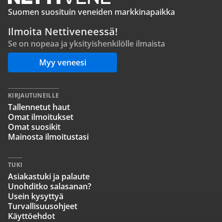
Suomen suosituin veneiden markkinapaikka
Ilmoita Nettiveneessä!
Se on nopeaa ja yksityishenkilölle ilmaista
Myy veneesi
KIRJAUTUNEILLE
Tallennetut haut
Omat ilmoitukset
Omat suosikit
Mainosta ilmoitustasi
TUKI
Asiakastuki ja palaute
Unohditko salasanan?
Usein kysyttyä
Turvallisuusohjeet
Käyttöehdot