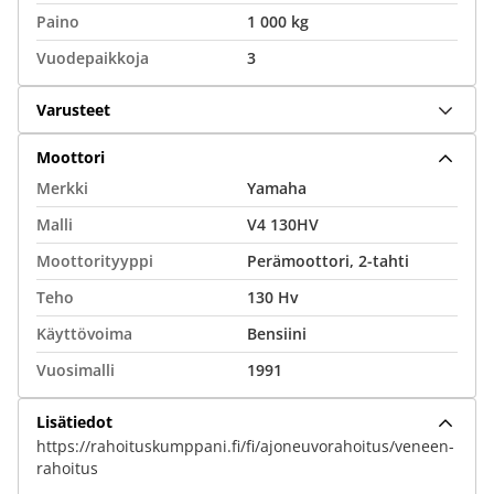
Paino
1 000 kg
Vuodepaikkoja
3
Varusteet
Moottori
Merkki
Yamaha
Malli
V4 130HV
Moottorityyppi
Perämoottori, 2-tahti
Teho
130 Hv
Käyttövoima
Bensiini
Vuosimalli
1991
Lisätiedot
https://rahoituskumppani.fi/fi/ajoneuvorahoitus/veneen-
rahoitus