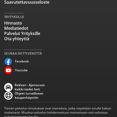
Saavutettavuusseloste
YRITYKSILLE
Hinnasto
Mediatiedot
Palvelut Yrityksille
Ota yhteyttä
SEURAA NETTIVENETTÄ
Facebook
Youtube
Rekkari - Ajoneuvon
kaikki tiedot heti
Ohjeet turvalliseen
kaupankäyntiin
Tämän palvelun ilmoitukset ovat mainoksia, jotka näytetään sinulle hakusi
mukaisesti. Muuhun palvelun kohdennettuun mainontaan voit vaikuttaa
evästeasetusten kautta.