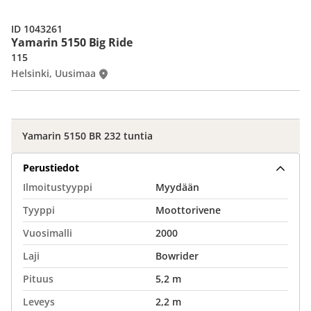
ID 1043261
Yamarin 5150 Big Ride
115
Helsinki, Uusimaa
Yamarin 5150 BR 232 tuntia
Perustiedot
Ilmoitustyyppi
Myydään
Tyyppi
Moottorivene
Vuosimalli
2000
Laji
Bowrider
Pituus
5,2 m
Leveys
2,2 m