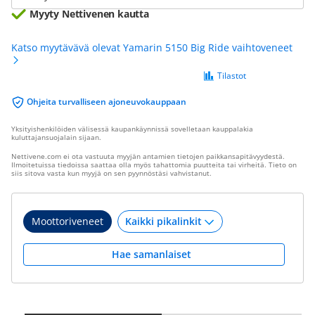
Myyty Nettivenen kautta
Katso myytävävä olevat Yamarin 5150 Big Ride vaihtoveneet
Tilastot
Ohjeita turvalliseen ajoneuvokauppaan
Yksityishenkilöiden välisessä kaupankäynnissä sovelletaan kauppalakia
kuluttajansuojalain sijaan.
Nettivene.com ei ota vastuuta myyjän antamien tietojen paikkansapitävyydestä.
Ilmoitetuissa tiedoissa saattaa olla myös tahattomia puutteita tai virheitä. Tieto on
siis sitova vasta kun myyjä on sen pyynnöstäsi vahvistanut.
Moottoriveneet
Hae samanlaiset