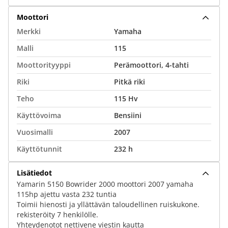
Moottori
Merkki
Yamaha
Malli
115
Moottorityyppi
Perämoottori, 4-tahti
Riki
Pitkä riki
Teho
115 Hv
Käyttövoima
Bensiini
Vuosimalli
2007
Käyttötunnit
232 h
Lisätiedot
Yamarin 5150 Bowrider 2000 moottori 2007 yamaha
115hp ajettu vasta 232 tuntia
Toimii hienosti ja yllättävän taloudellinen ruiskukone.
rekisteröity 7 henkilölle.
Yhteydenotot nettivene viestin kautta