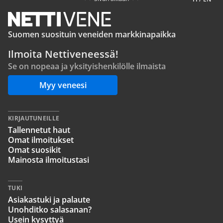
Suomen suosituin veneiden markkinapaikka
Ilmoita Nettiveneessä!
Se on nopeaa ja yksityishenkilölle ilmaista
Myy veneesi
KIRJAUTUNEILLE
Tallennetut haut
Omat ilmoitukset
Omat suosikit
Mainosta ilmoitustasi
TUKI
Asiakastuki ja palaute
Unohditko salasanan?
Usein kysyttyä