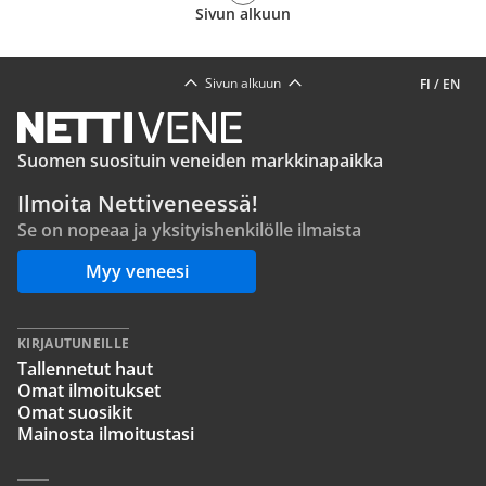
Sivun alkuun
Sivun alkuun
FI
/
EN
Suomen suosituin veneiden markkinapaikka
Ilmoita Nettiveneessä!
Se on nopeaa ja yksityishenkilölle ilmaista
Myy veneesi
KIRJAUTUNEILLE
Tallennetut haut
Omat ilmoitukset
Omat suosikit
Mainosta ilmoitustasi