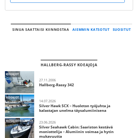
SINUA SAATTAISI KIINNOSTAA
AIEMMIN KATSOTUT
SUOSITUT
HALLBERG-RASSY KOEAJOJA
KOEAJOT
27.11.2006
Hallberg-Rassy 342
KOEAJOT
14.07.2026
Silver Hawk SCX – Huoleton työjuhta ja
kalastajan unelma täysalumiinisena
KOEAJOT
23.06.2026
Silver Seahawk Cabin: Saariston kestävä
moniottelija – Alumiinin voimaa ja hytin
mukavuutta