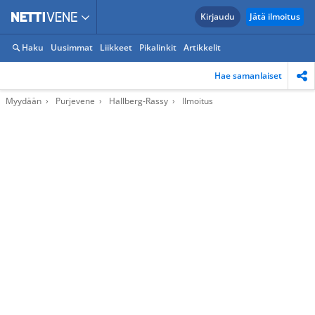
Kirjaudu
Jätä ilmoitus
Haku
Uusimmat
Liikkeet
Pikalinkit
Artikkelit
Hae samanlaiset
Myydään
Purjevene
Hallberg-Rassy
Ilmoitus