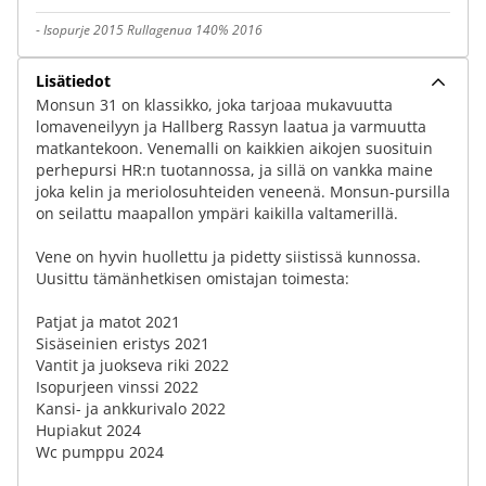
-
Isopurje 2015 Rullagenua 140% 2016
Lisätiedot
Monsun 31 on klassikko, joka tarjoaa mukavuutta
lomaveneilyyn ja Hallberg Rassyn laatua ja varmuutta
matkantekoon. Venemalli on kaikkien aikojen suosituin
perhepursi HR:n tuotannossa, ja sillä on vankka maine
joka kelin ja meriolosuhteiden veneenä. Monsun-pursilla
on seilattu maapallon ympäri kaikilla valtamerillä.
Vene on hyvin huollettu ja pidetty siistissä kunnossa.
Uusittu tämänhetkisen omistajan toimesta:
Patjat ja matot 2021
Sisäseinien eristys 2021
Vantit ja juokseva riki 2022
Isopurjeen vinssi 2022
Kansi- ja ankkurivalo 2022
Hupiakut 2024
Wc pumppu 2024