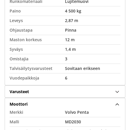
Runkomateriaali
Lujitemuovi
Paino
4 500 kg
Leveys
2,87 m
Ohjaustapa
Pinna
Maston korkeus
12 m
Syväys
1,4 m
Omistajia
3
Talvisäilytysvarusteet
Sovitaan erikseen
Vuodepaikkoja
6
Varusteet
Moottori
Merkki
Volvo Penta
Malli
MD2030