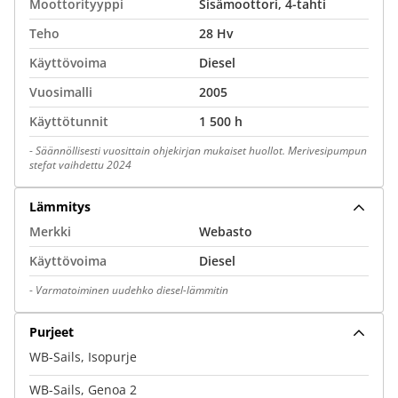
Moottorityyppi
Sisämoottori, 4-tahti
Teho
28 Hv
Käyttövoima
Diesel
Vuosimalli
2005
Käyttötunnit
1 500 h
-
Säännöllisesti vuosittain ohjekirjan mukaiset huollot. Merivesipumpun
stefat vaihdettu 2024
Lämmitys
Merkki
Webasto
Käyttövoima
Diesel
-
Varmatoiminen uudehko diesel-lämmitin
Purjeet
WB-Sails, Isopurje
WB-Sails, Genoa 2