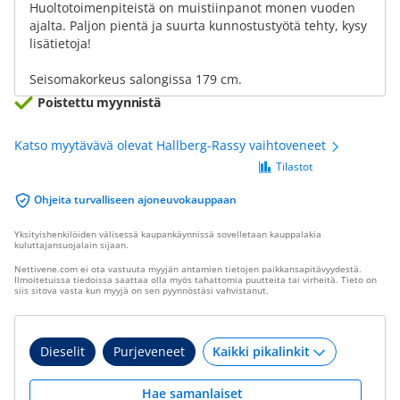
Huoltotoimenpiteistä on muistiinpanot monen vuoden
ajalta. Paljon pientä ja suurta kunnostustyötä tehty, kysy
lisätietoja!
Seisomakorkeus salongissa 179 cm.
Poistettu myynnistä
Katso myytävävä olevat Hallberg-Rassy vaihtoveneet
Tilastot
Ohjeita turvalliseen ajoneuvokauppaan
Yksityishenkilöiden välisessä kaupankäynnissä sovelletaan kauppalakia
kuluttajansuojalain sijaan.
Nettivene.com ei ota vastuuta myyjän antamien tietojen paikkansapitävyydestä.
Ilmoitetuissa tiedoissa saattaa olla myös tahattomia puutteita tai virheitä. Tieto on
siis sitova vasta kun myyjä on sen pyynnöstäsi vahvistanut.
Dieselit
Purjeveneet
Hae samanlaiset