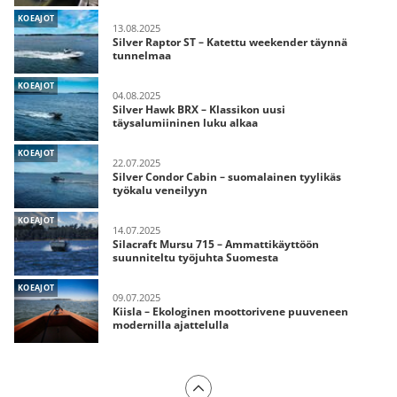
KOEAJOT
13.08.2025
Silver Raptor ST – Katettu weekender täynnä
tunnelmaa
KOEAJOT
04.08.2025
Silver Hawk BRX – Klassikon uusi
täysalumiininen luku alkaa
KOEAJOT
22.07.2025
Silver Condor Cabin – suomalainen tyylikäs
työkalu veneilyyn
KOEAJOT
14.07.2025
Silacraft Mursu 715 – Ammattikäyttöön
suunniteltu työjuhta Suomesta
KOEAJOT
09.07.2025
Kiisla – Ekologinen moottorivene puuveneen
modernilla ajattelulla