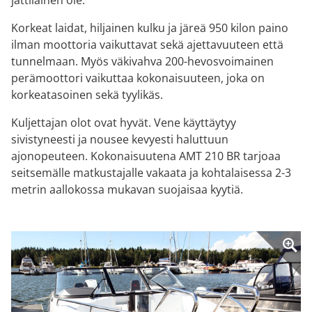
Korkeat laidat, hiljainen kulku ja järeä 950 kilon paino
ilman moottoria vaikuttavat sekä ajettavuuteen että
tunnelmaan. Myös väkivahva 200-hevosvoimainen
perämoottori vaikuttaa kokonaisuuteen, joka on
korkeatasoinen sekä tyylikäs.
Kuljettajan olot ovat hyvät. Vene käyttäytyy
sivistyneesti ja nousee kevyesti haluttuun
ajonopeuteen. Kokonaisuutena AMT 210 BR tarjoaa
seitsemälle matkustajalle vakaata ja kohtalaisessa 2-3
metrin aallokossa mukavan suojaisaa kyytiä.