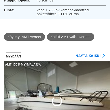
Huippunopeus:
40 solmua
Hinta:
Vene + 200 hv Yamaha-moottori,
pakettihinta: 51130 euroa
Käytetyt AMT veneet
Kaikki AMT vaihtoveneet
NÄYTÄ KAIKKI
MYYDÄÄN
AMT 150 R MYYMÄLÄSSÄ