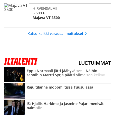
HIRVENSALMI
6 500 €
Majava VT 3500
Katso kaikki varaosailmoitukset
LUETUIMMAT
Eppu Normaali jätti jäähyväiset – Näihin
sanoihin Martti Syrjä päätti viimeisen keikan
Raju tilanne mopomiitissä Tuusulassa
IS: Hjallis Harkimo ja Jasmine Pajari menivät
naimisiin