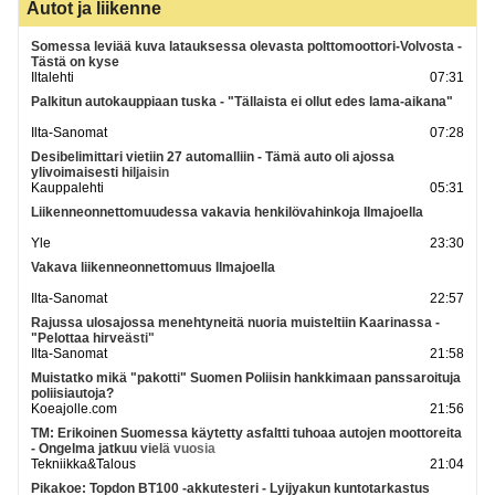
Autot ja liikenne
Somessa leviää kuva latauksessa olevasta polttomoottori-Volvosta -
Tästä on kyse
Iltalehti
07:31
Palkitun autokauppiaan tuska - "Tällaista ei ollut edes lama-aikana"
Ilta-Sanomat
07:28
Desibelimittari vietiin 27 automalliin - Tämä auto oli ajossa
ylivoimaisesti hiljaisin
Kauppalehti
05:31
Liikenneonnettomuudessa vakavia henkilövahinkoja Ilmajoella
Yle
23:30
Vakava liikenneonnettomuus Ilmajoella
Ilta-Sanomat
22:57
Rajussa ulosajossa menehtyneitä nuoria muisteltiin Kaarinassa -
"Pelottaa hirveästi"
Ilta-Sanomat
21:58
Muistatko mikä "pakotti" Suomen Poliisin hankkimaan panssaroituja
poliisiautoja?
Koeajolle.com
21:56
TM: Erikoinen Suomessa käytetty asfaltti tuhoaa autojen moottoreita
- Ongelma jatkuu vielä vuosia
Tekniikka&Talous
21:04
Pikakoe: Topdon BT100 -akkutesteri - Lyijyakun kuntotarkastus