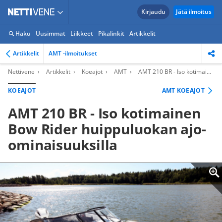
Kirjaudu
Jätä ilmoitus
Haku
Uusimmat
Liikkeet
Pikalinkit
Artikkelit
Artikkelit
AMT -ilmoitukset
Nettivene
Artikkelit
Koeajot
AMT
AMT 210 BR - Iso kotimainen Bow Rider huippuluokan ajo-ominaisuuksilla
KOEAJOT
AMT KOEAJOT
AMT 210 BR - Iso kotimainen
Bow Rider huippuluokan ajo-
ominaisuuksilla