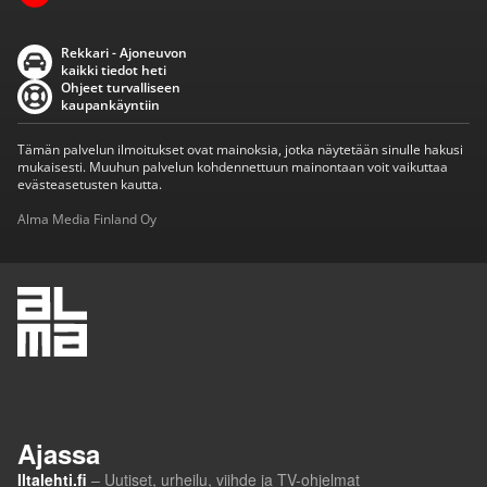
Rekkari - Ajoneuvon
kaikki tiedot heti
Ohjeet turvalliseen
kaupankäyntiin
Tämän palvelun ilmoitukset ovat mainoksia, jotka näytetään sinulle hakusi
mukaisesti. Muuhun palvelun kohdennettuun mainontaan voit vaikuttaa
evästeasetusten kautta.
Alma Media Finland Oy