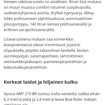
Veneen vakiovarustelu on asiallinen. Ilman lisiä mukava
on muun muassa comfort-istuimet suojahupuilla,
sadevesityhjenevä avotila, dryfeel-tyynysarja, Abloy-
lukko polttoaineen täyttöluukussa, automaattinen
pilssipumppu, 140 litran kiinteä polttoainesäiliö ja
erillinen varapolttoainesäiliö.
Lisävarusteena mukaan saa esimerkiksi
koeajoveneessä olevat trimmitasot joystick-
ohjauksella, pöydän takasohvan keskelle, keulan
aurinkopatjan, satamapeitteen, lämmittimen,
vetolaatikkojääkaapin, painevesijärjestelmän ja
kaksoisakkujärjestelmän.
Korkeat laidat ja hiljainen kulku
Ajossa AMT 210 BR tuntuu isolta veneeltä, vaikka eihän
6,3 metriä pitkä ja 2,4 metriä leveä Bow Rider mikään
jättiläinen ole.