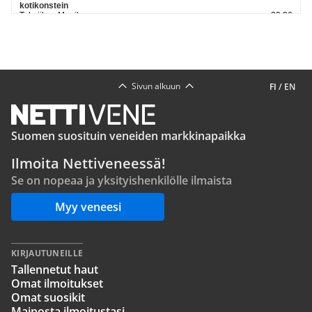
kotikonstein
Tekniikan Maailma
20:36
Auto ajoi ojaan Multialla
Keskisuomalainen
20:29
Katso lisää uutisia
Sivun alkuun
FI
/
EN
Suomen suosituin veneiden markkinapaikka
Ilmoita Nettiveneessä!
Se on nopeaa ja yksityishenkilölle ilmaista
Myy veneesi
KIRJAUTUNEILLE
Tallennetut haut
Omat ilmoitukset
Omat suosikit
Mainosta ilmoitustasi