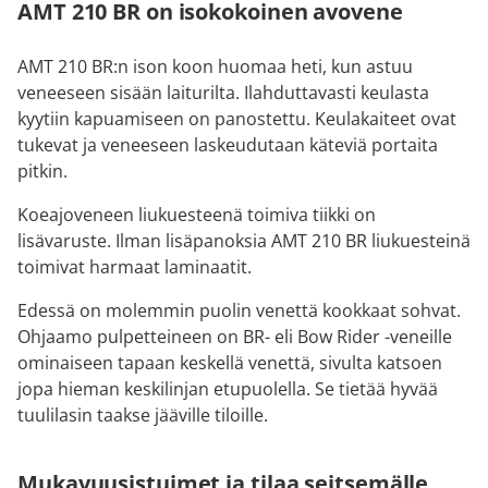
AMT 210 BR on isokokoinen avovene
AMT 210 BR:n ison koon huomaa heti, kun astuu
veneeseen sisään laiturilta. Ilahduttavasti keulasta
kyytiin kapuamiseen on panostettu. Keulakaiteet ovat
tukevat ja veneeseen laskeudutaan käteviä portaita
pitkin.
Koeajoveneen liukuesteenä toimiva tiikki on
lisävaruste. Ilman lisäpanoksia AMT 210 BR liukuesteinä
toimivat harmaat laminaatit.
Edessä on molemmin puolin venettä kookkaat sohvat.
Ohjaamo pulpetteineen on BR- eli Bow Rider -veneille
ominaiseen tapaan keskellä venettä, sivulta katsoen
jopa hieman keskilinjan etupuolella. Se tietää hyvää
tuulilasin taakse jääville tiloille.
Mukavuusistuimet ja tilaa seitsemälle