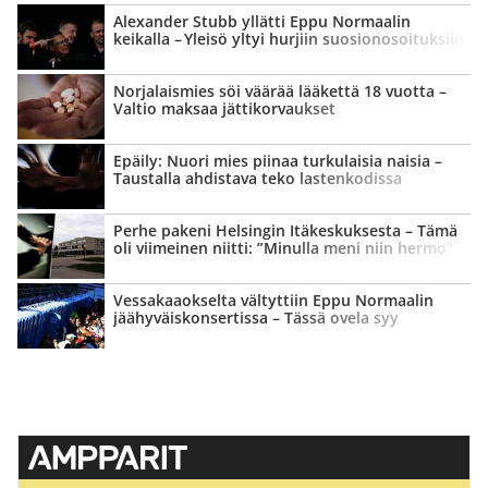
Alexander Stubb yllätti Eppu Normaalin
keikalla – Yleisö yltyi hurjiin suosion­osoituksiin
Norjalaismies söi väärää lääkettä 18 vuotta –
Valtio maksaa jätti­korvaukset
Epäily: Nuori mies piinaa turkulaisia naisia –
Taustalla ahdistava teko lastenkodissa
Perhe pakeni Helsingin Itäkeskuksesta – Tämä
oli viimeinen niitti: ”Minulla meni niin hermo”
Vessa­kaaokselta vältyttiin Eppu Normaalin
jäähyväis­konsertissa – Tässä ovela syy