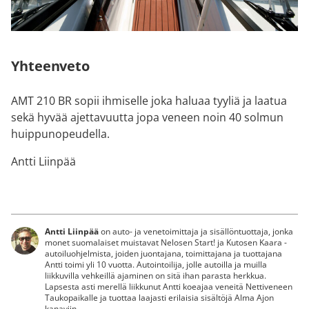
Yhteenveto
AMT 210 BR sopii ihmiselle joka haluaa tyyliä ja laatua
sekä hyvää ajettavuutta jopa veneen noin 40 solmun
huippunopeudella.
Antti Liinpää
Antti Liinpää
on auto- ja venetoimittaja ja sisällöntuottaja, jonka
monet suomalaiset muistavat Nelosen Start! ja Kutosen Kaara -
autoiluohjelmista, joiden juontajana, toimittajana ja tuottajana
Antti toimi yli 10 vuotta. Autointoilija, jolle autoilla ja muilla
liikkuvilla vehkeillä ajaminen on sitä ihan parasta herkkua.
Lapsesta asti merellä liikkunut Antti koeajaa veneitä Nettiveneen
Taukopaikalle ja tuottaa laajasti erilaisia sisältöjä Alma Ajon
kanaviin.