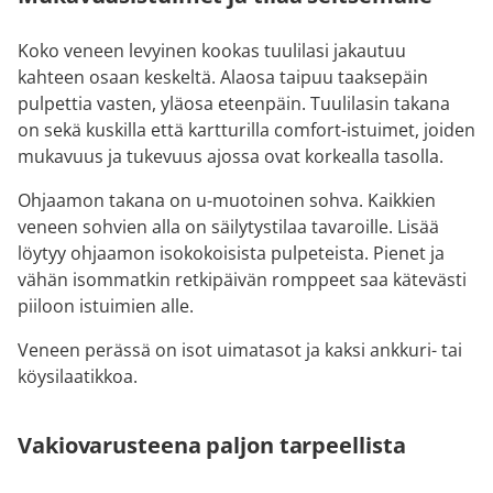
Koko veneen levyinen kookas tuulilasi jakautuu
kahteen osaan keskeltä. Alaosa taipuu taaksepäin
pulpettia vasten, yläosa eteenpäin. Tuulilasin takana
on sekä kuskilla että kartturilla comfort-istuimet, joiden
mukavuus ja tukevuus ajossa ovat korkealla tasolla.
Ohjaamon takana on u-muotoinen sohva. Kaikkien
veneen sohvien alla on säilytystilaa tavaroille. Lisää
löytyy ohjaamon isokokoisista pulpeteista. Pienet ja
vähän isommatkin retkipäivän romppeet saa kätevästi
piiloon istuimien alle.
Veneen perässä on isot uimatasot ja kaksi ankkuri- tai
köysilaatikkoa.
Vakiovarusteena paljon tarpeellista