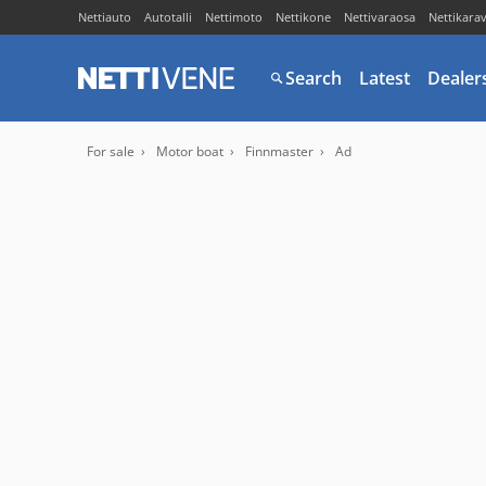
Nettiauto
Autotalli
Nettimoto
Nettikone
Nettivaraosa
Nettikara
Search
Latest
Dealer
For sale
Motor boat
Finnmaster
Ad