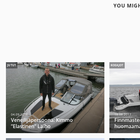
YOU MIGH
JUTUT
KOEAJOT
04.09.2018
18.08.2017
Veneilijäpersoona: Kimmo
Finnmaste
”Elastinen” Laiho
huomaama