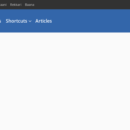
vaani
Rekkari
Baana
s
Shortcuts
Articles