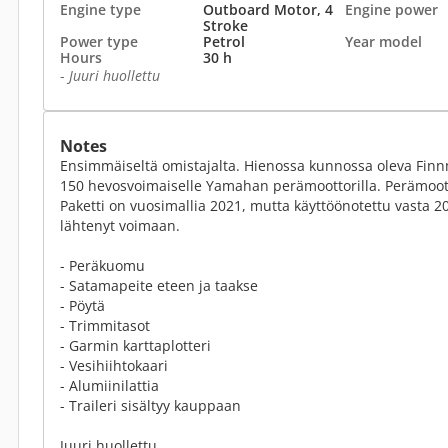
Engine type
Outboard Motor, 4
Engine power
Stroke
Power type
Petrol
Year model
Hours
30 h
-
Juuri huollettu
Notes
Ensimmäiseltä omistajalta. Hienossa kunnossa oleva Fin
150 hevosvoimaiselle Yamahan perämoottorilla. Perämootto
Paketti on vuosimallia 2021, mutta käyttöönotettu vasta 20
lähtenyt voimaan.
- Peräkuomu
- Satamapeite eteen ja taakse
- Pöytä
- Trimmitasot
- Garmin karttaplotteri
- Vesihiihtokaari
- Alumiinilattia
- Traileri sisältyy kauppaan
Juuri huollettu.