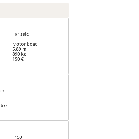
For sale
Motor boat
5.89 m
890 kg
150 €
er
r
trol
F150