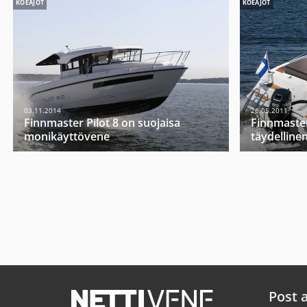
KOEAJOT
KOEAJOT
03.11.2014
26.05.2011
Finnmaster Pilot 8 on suojaisa
Finnmaster
monikäyttövene
täydelline
Post 