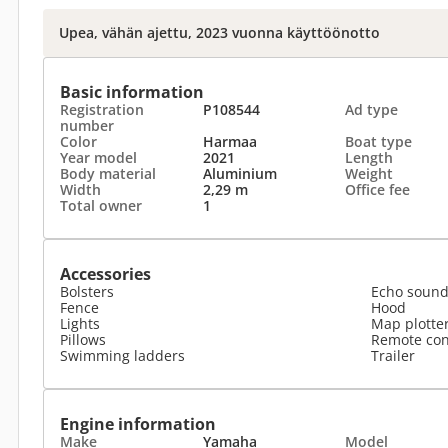
Upea, vähän ajettu, 2023 vuonna käyttöönotto
Basic information
Registration
P108544
Ad type
number
Color
Harmaa
Boat type
Year model
2021
Length
Body material
Aluminium
Weight
Width
2,29 m
Office fee
Total owner
1
Accessories
Bolsters
Echo sound
Fence
Hood
Lights
Map plotte
Pillows
Remote con
Swimming ladders
Trailer
Engine information
Make
Yamaha
Model