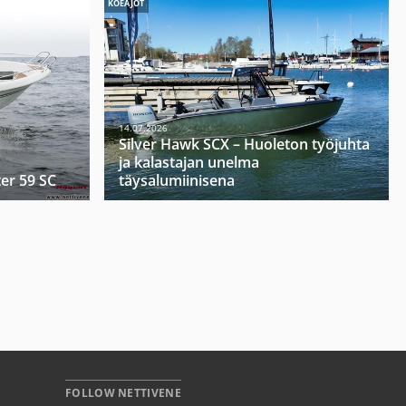
KOEAJOT
14.07.2026
Silver Hawk SCX – Huoleton työjuhta
ja kalastajan unelma
ter 59 SC
täysalumiinisena
FOLLOW NETTIVENE