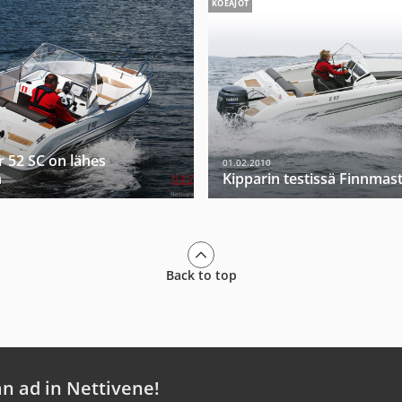
KOEAJOT
 52 SC on lähes
01.02.2010
n
Kipparin testissä Finnmas
Back to top
an ad in Nettivene!