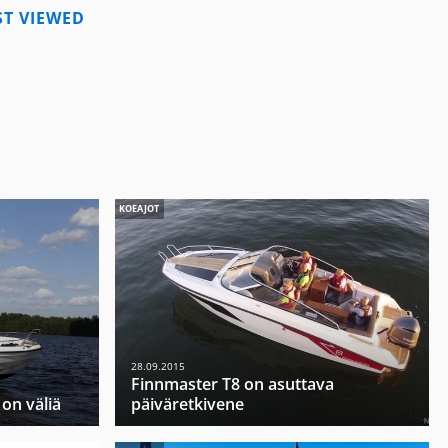
T VIEWED
KOEAJOT
28.09.2015
Finnmaster T8 on asuttava
 on väliä
päiväretkivene