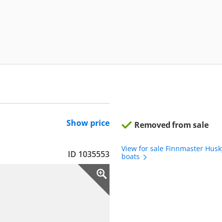
Show price
Removed from sale
View for sale Finnmaster Hus
ID 1035553
boats