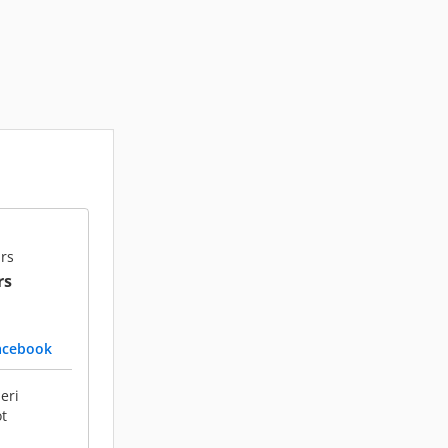
rs
rs
acebook
eri
ot