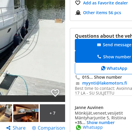
Add as Favorite dealer
Other items 56 pcs
Questions about the veh
Send message
Show number
WhatsApp
015...
Show number
myynti@​lakemotors.fi
Best time to contact: Avoinn
17 LA - SU SULJETTU
Janne Auvinen
+ 7
Mönkijät,veneet,vesijetit
Mäntyharjuntie 5, Ristiina
+35...
Show number
Whatsapp
Share
Comparison