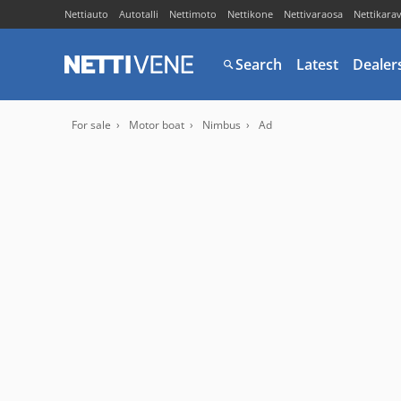
Nettiauto
Autotalli
Nettimoto
Nettikone
Nettivaraosa
Nettikara
Search
Latest
Dealer
For sale
Motor boat
Nimbus
Ad