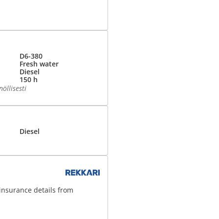
D6-380
Fresh water
Diesel
150 h
öllisesti
Diesel
insurance details from