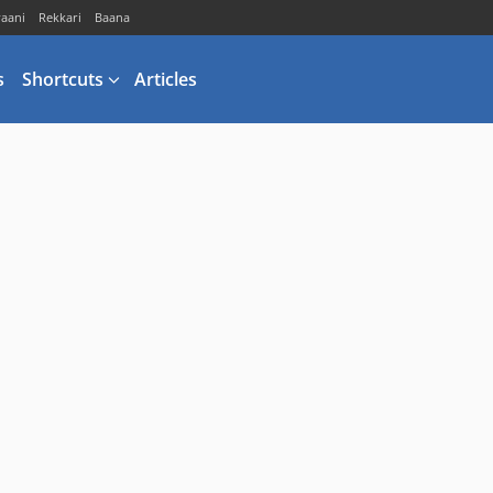
vaani
Rekkari
Baana
s
Shortcuts
Articles