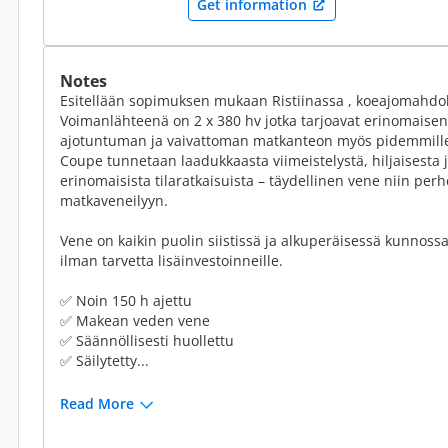
Get information
Notes
Esitellään sopimuksen mukaan Ristiinassa , koeajomahdol
Voimanlähteenä on 2 x 380 hv jotka tarjoavat erinomaise
ajotuntuman ja vaivattoman matkanteon myös pidemmille 
Coupe tunnetaan laadukkaasta viimeistelystä, hiljaisesta 
erinomaisista tilaratkaisuista – täydellinen vene niin pe
matkaveneilyyn.
Vene on kaikin puolin siistissä ja alkuperäisessä kunnossa
ilman tarvetta lisäinvestoinneille.
✅ Noin 150 h ajettu
✅ Makean veden vene
✅ Säännöllisesti huollettu
✅ Säilytetty...
Read More