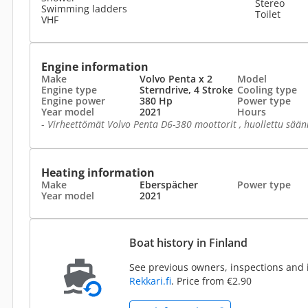
Stereo
Swimming ladders
Toilet
VHF
Engine information
Make
Volvo Penta x 2
Model
Engine type
Sterndrive, 4 Stroke
Cooling type
Engine power
380 Hp
Power type
Year model
2021
Hours
-
Virheettömät Volvo Penta D6-380 moottorit , huollettu säänn
Heating information
Make
Eberspächer
Power type
Year model
2021
Boat history in Finland
See previous owners, inspections and 
Rekkari.fi
. Price from €2.90