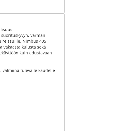
lisuus
n suorituskyvyn, varman
reissuille. Nimbus 405
ja vakaasta kulusta sekä
rhekäyttöön kuin edustavaan
, valmiina tulevalle kaudelle