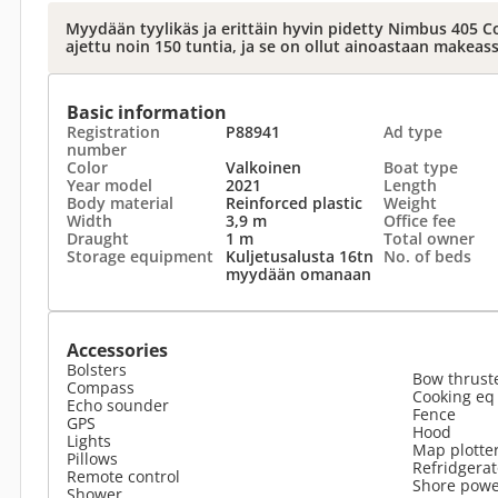
Myydään tyylikäs ja erittäin hyvin pidetty Nimbus 405 C
ajettu noin 150 tuntia, ja se on ollut ainoastaan makeas
Basic information
Registration
P88941
Ad type
number
Color
Valkoinen
Boat type
Year model
2021
Length
Body material
Reinforced plastic
Weight
Width
3,9 m
Office fee
Draught
1 m
Total owner
Storage equipment
Kuljetusalusta 16tn
No. of beds
myydään omanaan
Accessories
Bolsters
Bow thrust
Compass
Cooking eq
Echo sounder
Fence
GPS
Hood
Lights
Map plotte
Pillows
Refridgerat
Remote control
Shore pow
Shower