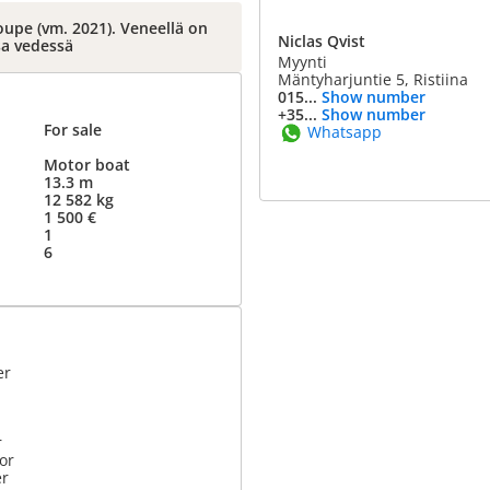
oupe (vm. 2021). Veneellä on
Niclas Qvist
sa vedessä
Myynti
Mäntyharjuntie 5, Ristiina
015...
Show number
+35...
Show number
For sale
Whatsapp
Motor boat
13.3 m
12 582 kg
1 500 €
1
6
er
r
or
er