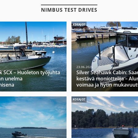
NIMBUS TEST DRIVES
KOEAJOT
23.06.2026
k SCX – Huoleton työjuhta
Silver Seahawk Cabin: Saa
jan unelma
kestävä moniottelija – Alu
nisena
voimaa ja hytin mukavuut
KOEAJOT