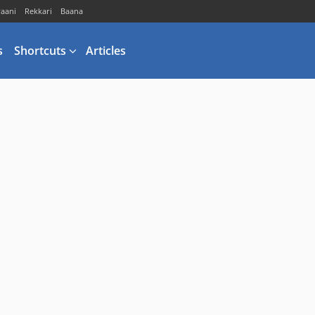
vaani
Rekkari
Baana
s
Shortcuts
Articles