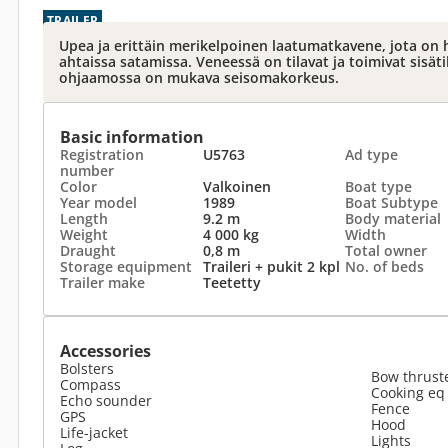
TRAILER
Upea ja erittäin merikelpoinen laatumatkavene, jota on 
ahtaissa satamissa. Veneessä on tilavat ja toimivat sisäti
ohjaamossa on mukava seisomakorkeus.
Basic information
Registration
U5763
Ad type
number
Color
Valkoinen
Boat type
Year model
1989
Boat Subtype
Length
9.2 m
Body material
Weight
4 000 kg
Width
Draught
0,8 m
Total owner
Storage equipment
Traileri + pukit 2 kpl
No. of beds
Trailer make
Teetetty
Accessories
Bolsters
Bow thrust
Compass
Cooking eq
Echo sounder
Fence
GPS
Hood
Life-jacket
Lights