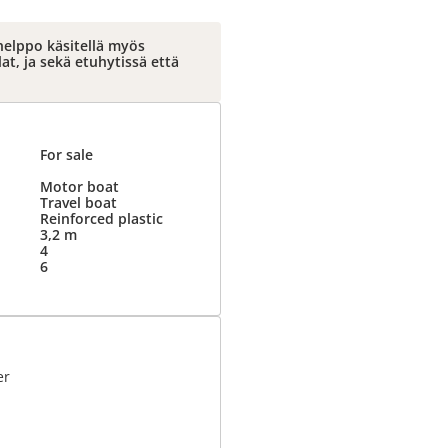
helppo käsitellä myös
lat, ja sekä etuhytissä että
For sale
Motor boat
Travel boat
Reinforced plastic
3,2 m
4
6
er