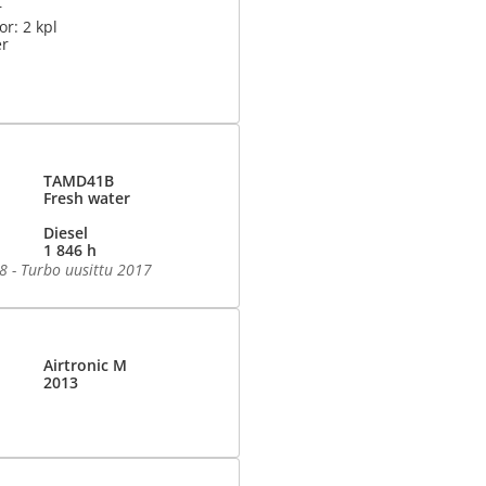
r
or: 2 kpl
er
TAMD41B
Fresh water
Diesel
1 846 h
18 - Turbo uusittu 2017
Airtronic M
2013