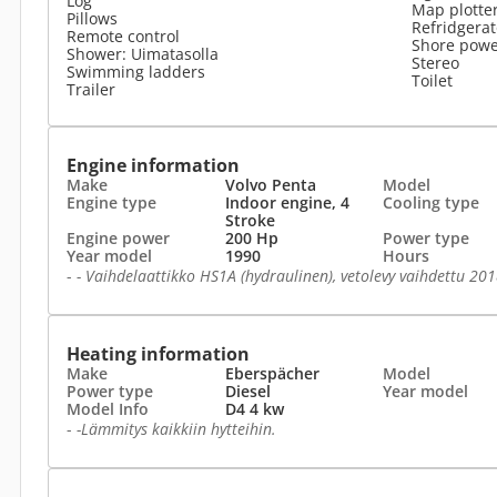
Log
Map plotte
Pillows
Refridgerat
Remote control
Shore pow
Shower: Uimatasolla
Stereo
Swimming ladders
Toilet
Trailer
Engine information
Make
Volvo Penta
Model
Engine type
Indoor engine, 4
Cooling type
Stroke
Engine power
200 Hp
Power type
Year model
1990
Hours
-
- Vaihdelaattikko HS1A (hydraulinen), vetolevy vaihdettu 20
Heating information
Make
Eberspächer
Model
Power type
Diesel
Year model
Model Info
D4 4 kw
-
-Lämmitys kaikkiin hytteihin.