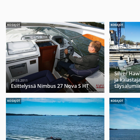
KOEAJOT
KOEAJOT
14.07.2026
Silver Haw
ja kalasta
17.03.2011
Esittelyssä Nimbus 27 Nova S HT
täysalumii
KOEAJOT
KOEAJOT