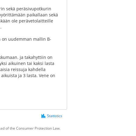
urin sekä peräsivupotkurin
 pyörittämään paikallaan sekä
ään ole perävetolaitteille
.
nä on uudemman mallin B-
kkumaan. ja takahyttiin on
ksi aikuinen tai kaksi lasta
aisia reissuja kahdella
aikuista ja 3 lasta. Vene on
Statistics
tead of the Consumer Protection Law.