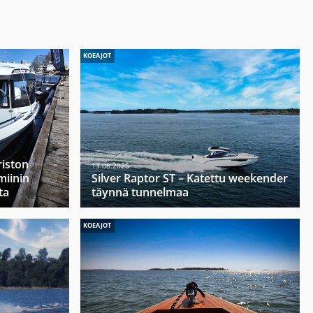
KOEAJOT
riston
13.08.2025
miinin
Silver Raptor ST – Katettu weekender
ta
täynnä tunnelmaa
KOEAJOT