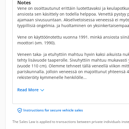
Notes
Vene on osoittautunut erittäin luotettavaksi ja keulapotk
ansiosta sen käsittely on todella helppoa. Venettä pystyy
ajamaan sivusuuntaan. Akselivetoisessa veneessä ei myösk
tyypillisiä ongelmia. ja huoltaminen on yksinkertaisempaa
Vene on käyttöönotettu vuonna 1991. minkä ansiosta sii
moottori (vm. 1990).
Veneen taka- ja etuhyttiin mahtuu hyvin kaksi aikuista nu
tehty lisävuode taaperolle. Sivuhyttiin mahtuu mukavasti y
(vuode 110 cm). Olemme tehneet tällä veneellä viikon mitt
pariskunnalla. jolloin veneessä on majoittunut yhteensä 4 
rekisteröity kymmenelle henkilölle...
Read More
Instructions for secure vehicle sales
The Sales Law is applied to transactions between private individuals ins