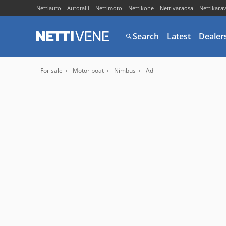
Nettiauto
Autotalli
Nettimoto
Nettikone
Nettivaraosa
Nettikara
Search
Latest
Dealer
For sale
Motor boat
Nimbus
Ad