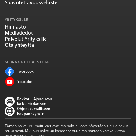
Saavutettavuusseloste
YRITYKSILLE
Hinnasto
Mediatiedot
Palvelut Yrityksille
Ota yhteyttä
SEURAA NETTIVENETTÄ
Facebook
Youtube
Rekkari - Ajoneuvon
kaikki tiedot heti
Ohjeet turvalliseen
kaupankäyntiin
Tämän palvelun ilmoitukset ovat mainoksia, jotka näytetään sinulle hakusi
mukaisesti. Muuhun palvelun kohdennettuun mainontaan voit vaikuttaa
evästeasetusten kautta.