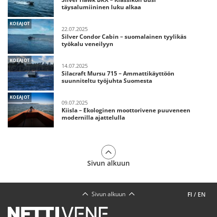
täysalumiininen luku alkaa
KOEAJOT
22.07.2025
Silver Condor Cabin – suomalainen tyylikäs
työkalu veneilyyn
KOEAJOT
14.07.2025
Silacraft Mursu 715 – Ammattikäyttöön
suunniteltu työjuhta Suomesta
KOEAJOT
09.07.2025
Kiisla – Ekologinen moottorivene puuveneen
modernilla ajattelulla
Sivun alkuun
Sivun alkuun
FI
/
EN