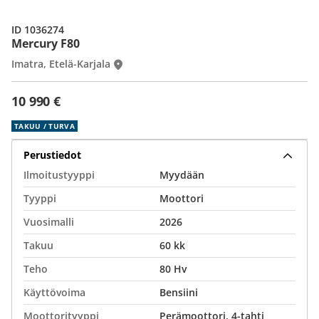
ID 1036274
Mercury F80
Imatra, Etelä-Karjala
10 990 €
TAKUU / TURVA
Perustiedot
Ilmoitustyyppi
Myydään
Tyyppi
Moottori
Vuosimalli
2026
Takuu
60 kk
Teho
80 Hv
Käyttövoima
Bensiini
Moottorityyppi
Perämoottori, 4-tahti