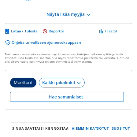
Näytä lisää myyjiä
Lataa / Tulosta
Raportoi
Tilastot
Ohjeita turvalliseen ajoneuvokauppaan
Nettivene.com ei ota vastuuta myyjän antamien tietojen paikkansapitävyydestä.
Ilmoitetuissa tiedoissa saattaa olla myös tahattomia puutteita tai virheitä. Tieto on
siis sitova vasta kun myyjä on sen pyynnöstäsi vahvistanut.
Moottorit
Hae samanlaiset
SINUA SAATTAISI KIINNOSTAA
AIEMMIN KATSOTUT
SUOSITUT