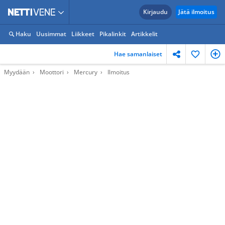
Kirjaudu
Jätä ilmoitus
Haku
Uusimmat
Liikkeet
Pikalinkit
Artikkelit
Hae samanlaiset
Myydään
Moottori
Mercury
Ilmoitus