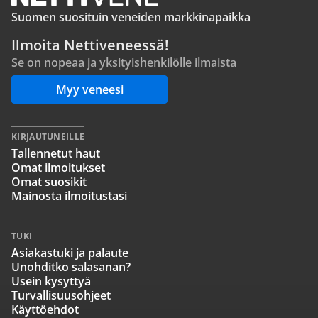
Suomen suosituin veneiden markkinapaikka
Ilmoita Nettiveneessä!
Se on nopeaa ja yksityishenkilölle ilmaista
Myy veneesi
KIRJAUTUNEILLE
Tallennetut haut
Omat ilmoitukset
Omat suosikit
Mainosta ilmoitustasi
TUKI
Asiakastuki ja palaute
Unohditko salasanan?
Usein kysyttyä
Turvallisuusohjeet
Käyttöehdot