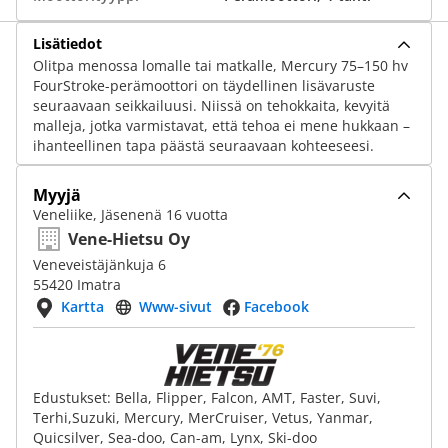
Lisätiedot
Olitpa menossa lomalle tai matkalle, Mercury 75–150 hv
FourStroke-perämoottori on täydellinen lisävaruste
seuraavaan seikkailuusi. Niissä on tehokkaita, kevyitä
malleja, jotka varmistavat, että tehoa ei mene hukkaan –
ihanteellinen tapa päästä seuraavaan kohteeseesi.
Myyjä
Veneliike, Jäsenenä 16 vuotta
Vene-Hietsu Oy
Veneveistäjänkuja 6
55420 Imatra
Kartta
Www-sivut
Facebook
Edustukset: Bella, Flipper, Falcon, AMT, Faster, Suvi,
Terhi,Suzuki, Mercury, MerCruiser, Vetus, Yanmar,
Quicsilver, Sea-doo, Can-am, Lynx, Ski-doo