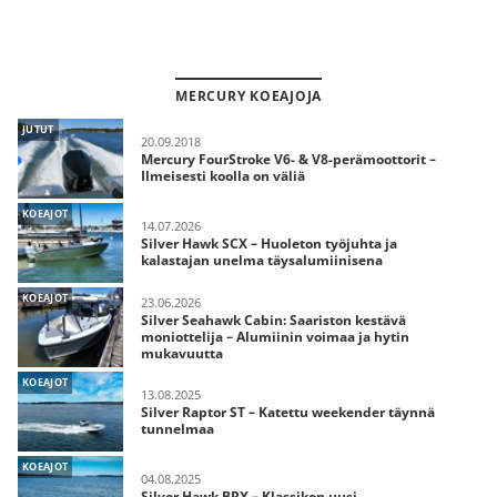
MERCURY KOEAJOJA
JUTUT
20.09.2018
Mercury FourStroke V6- & V8-perämoottorit –
Ilmeisesti koolla on väliä
KOEAJOT
14.07.2026
Silver Hawk SCX – Huoleton työjuhta ja
kalastajan unelma täysalumiinisena
KOEAJOT
23.06.2026
Silver Seahawk Cabin: Saariston kestävä
moniottelija – Alumiinin voimaa ja hytin
mukavuutta
KOEAJOT
13.08.2025
Silver Raptor ST – Katettu weekender täynnä
tunnelmaa
KOEAJOT
04.08.2025
Silver Hawk BRX – Klassikon uusi