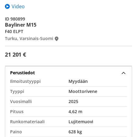
Video
ID 980899
Bayliner M15
F40 ELPT
Turku, Varsinais-Suomi
21 201 €
Perustiedot
Ilmoitustyyppi
Myydään
Tyyppi
Moottorivene
Vuosimalli
2025
Pituus
4,62 m
Runkomateriaali
Lujitemuovi
Paino
628 kg