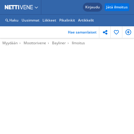
Kirjaudu
Jätä ilmoitus
Haku
Uusimmat
Liikkeet
Pikalinkit
Artikkelit
Hae samanlaiset
Myydään
Moottorivene
Bayliner
Ilmoitus