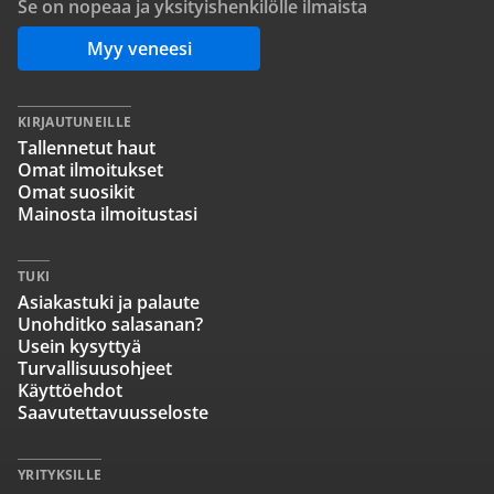
Se on nopeaa ja yksityishenkilölle ilmaista
Myy veneesi
KIRJAUTUNEILLE
Tallennetut haut
Omat ilmoitukset
Omat suosikit
Mainosta ilmoitustasi
TUKI
Asiakastuki ja palaute
Unohditko salasanan?
Usein kysyttyä
Turvallisuusohjeet
Käyttöehdot
Saavutettavuusseloste
YRITYKSILLE