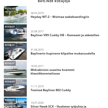
BAYLINER KOEAJOJA
KOEAJOT
28.03.2019
Heyday WT-2 – Woimaa wakeboardingiin
KOEAJOT
25.08.2017
Bayliner VR5 Cuddy OB – Komeasti ja säästellen
KOEAJOT
31.08.2015
Baylinerin hupivene kilpailee mukavuudella
KOEAJOT
18.05.2011
Midcabinien suosittu kvartetti
klassikkovertailussa
KOEAJOT
11.11.2010
Testissä Bayliner 802 Cuddy
KOEAJOT
14.07.2026
Silver Hawk SCX – Huoleton työjuhta ja