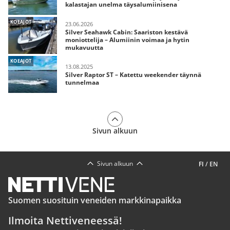
kalastajan unelma täysalumiinisena
KOEAJOT
23.06.2026
Silver Seahawk Cabin: Saariston kestävä
moniottelija – Alumiinin voimaa ja hytin
mukavuutta
KOEAJOT
13.08.2025
Silver Raptor ST – Katettu weekender täynnä
tunnelmaa
Sivun alkuun
Sivun alkuun
FI
/
EN
Suomen suosituin veneiden markkinapaikka
Ilmoita Nettiveneessä!