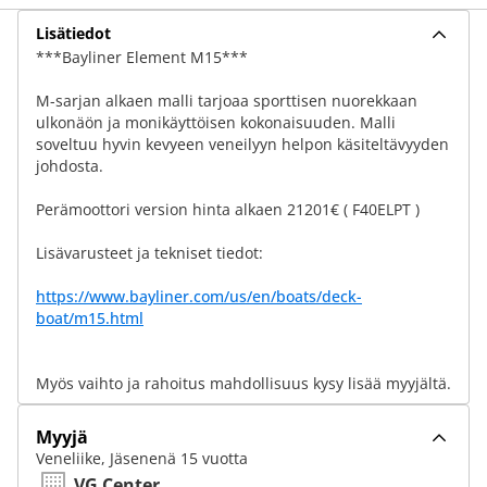
Lisätiedot
***Bayliner Element M15***
M-sarjan alkaen malli tarjoaa sporttisen nuorekkaan
ulkonäön ja monikäyttöisen kokonaisuuden. Malli
soveltuu hyvin kevyeen veneilyyn helpon käsiteltävyyden
johdosta.
Perämoottori version hinta alkaen 21201€ ( F40ELPT )
Lisävarusteet ja tekniset tiedot:
https://www.bayliner.com/us/en/boats/deck-
boat/m15.html
Myös vaihto ja rahoitus mahdollisuus kysy lisää myyjältä.
Myyjä
Veneliike, Jäsenenä 15 vuotta
VG Center