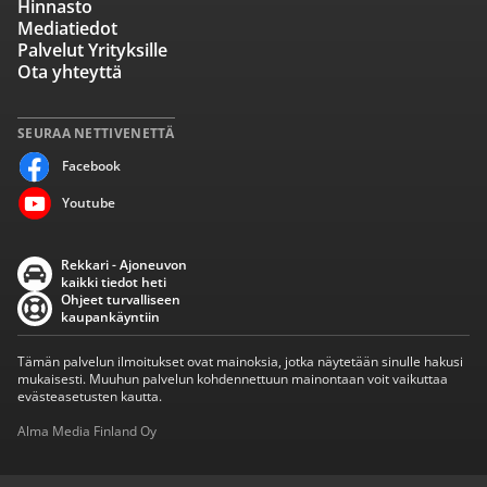
Hinnasto
Mediatiedot
Palvelut Yrityksille
Ota yhteyttä
SEURAA NETTIVENETTÄ
Facebook
Youtube
Rekkari - Ajoneuvon
kaikki tiedot heti
Ohjeet turvalliseen
kaupankäyntiin
Tämän palvelun ilmoitukset ovat mainoksia, jotka näytetään sinulle hakusi
mukaisesti. Muuhun palvelun kohdennettuun mainontaan voit vaikuttaa
evästeasetusten kautta.
Alma Media Finland Oy