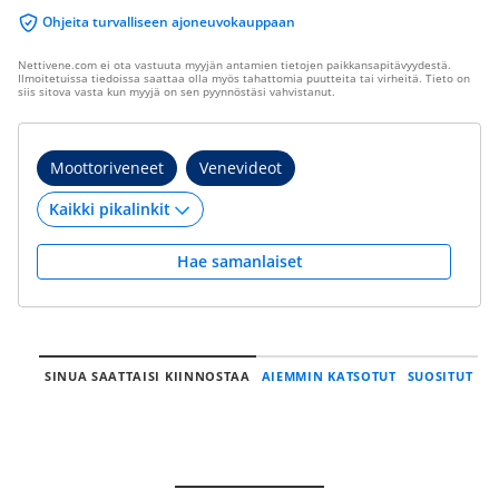
Ohjeita turvalliseen ajoneuvokauppaan
Nettivene.com ei ota vastuuta myyjän antamien tietojen paikkansapitävyydestä.
Ilmoitetuissa tiedoissa saattaa olla myös tahattomia puutteita tai virheitä. Tieto on
siis sitova vasta kun myyjä on sen pyynnöstäsi vahvistanut.
Moottoriveneet
Venevideot
Hae samanlaiset
SINUA SAATTAISI KIINNOSTAA
AIEMMIN KATSOTUT
SUOSITUT