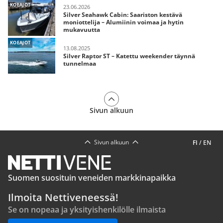
KOEAJOT
23.06.2026
Silver Seahawk Cabin: Saariston kestävä
moniottelija – Alumiinin voimaa ja hytin
mukavuutta
KOEAJOT
13.08.2025
Silver Raptor ST – Katettu weekender täynnä
tunnelmaa
Sivun alkuun
Sivun alkuun
FI
/
EN
Suomen suosituin veneiden markkinapaikka
Ilmoita Nettiveneessä!
Se on nopeaa ja yksityishenkilölle ilmaista