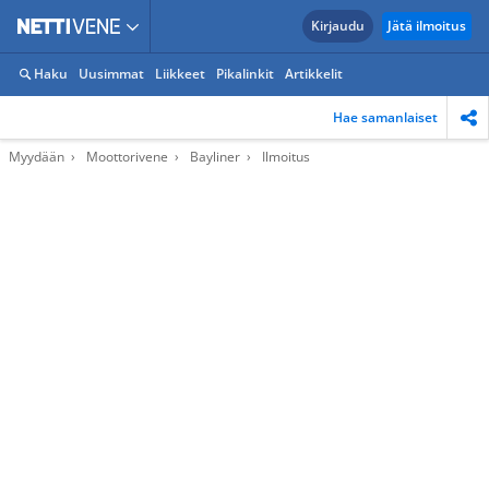
Kirjaudu
Jätä ilmoitus
Haku
Uusimmat
Liikkeet
Pikalinkit
Artikkelit
Hae samanlaiset
Myydään
Moottorivene
Bayliner
Ilmoitus