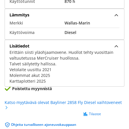
Käyttötunnit
870 h
Lämmitys
Merkki
Wallas-Marin
Käyttövoima
Diesel
Lisätiedot
Erittäin siisti yläohjaamovene. Huollot tehty vuosittain
valtuutetussa MerCruiser huollossa.
Talvet säilytetty hallissa.
Vetolaite uusittu 2021
Molemmat akut 2025
Karttaplotteri 2025
Poistettu myynnistä
Katso myytävävä olevat Bayliner 2858 Fly Diesel vaihtoveneet
Tilastot
Ohjeita turvalliseen ajoneuvokauppaan