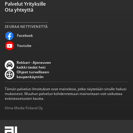
Palvelut Yrityksille
Ota yhteyttä
SEURAA NETTIVENETTÄ
Facebook
Youtube
Rekkari - Ajoneuvon
kaikki tiedot heti
Ohjeet turvalliseen
kaupankäyntiin
Tämän palvelun ilmoitukset ovat mainoksia, jotka näytetään sinulle hakusi
mukaisesti. Muuhun palvelun kohdennettuun mainontaan voit vaikuttaa
evästeasetusten kautta.
Alma Media Finland Oy