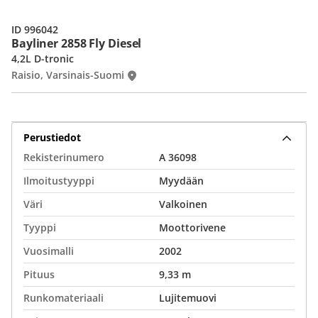
ID 996042
Bayliner 2858 Fly Diesel
4,2L D-tronic
Raisio, Varsinais-Suomi
Perustiedot
Rekisterinumero
A 36098
Ilmoitustyyppi
Myydään
Väri
Valkoinen
Tyyppi
Moottorivene
Vuosimalli
2002
Pituus
9,33 m
Runkomateriaali
Lujitemuovi