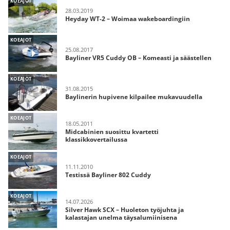
KOEAJOT
28.03.2019
Heyday WT-2 – Woimaa wakeboardingiin
KOEAJOT
25.08.2017
Bayliner VR5 Cuddy OB – Komeasti ja säästellen
KOEAJOT
31.08.2015
Baylinerin hupivene kilpailee mukavuudella
KOEAJOT
18.05.2011
Midcabinien suosittu kvartetti
klassikkovertailussa
KOEAJOT
11.11.2010
Testissä Bayliner 802 Cuddy
KOEAJOT
14.07.2026
Silver Hawk SCX – Huoleton työjuhta ja
kalastajan unelma täysalumiinisena