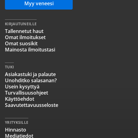
Myy veneesi
KIRJAUTUNEILLE
Tallennetut haut
Omat ilmoitukset
Omat suosikit
Mainosta ilmoitustasi
TUKI
Asiakastuki ja palaute
Unohditko salasanan?
Usein kysyttyä
Turvallisuusohjeet
Käyttöehdot
Saavutettavuusseloste
YRITYKSILLE
Hinnasto
Mediatiedot