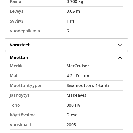
Paino
3 700 kg
Leveys
3,05 m
Syväys
1 m
Vuodepaikkoja
6
Varusteet
Moottori
Merkki
MerCruiser
Malli
4,2L D-tronic
Moottorityyppi
Sisämoottori, 4-tahti
Jäähdytys
Makeavesi
Teho
300 Hv
Käyttövoima
Diesel
Vuosimalli
2005