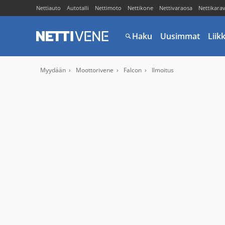
Nettiauto
Autotalli
Nettimoto
Nettikone
Nettivaraosa
Nettikara
Haku
Uusimmat
Liik
Myydään
Moottorivene
Falcon
Ilmoitus