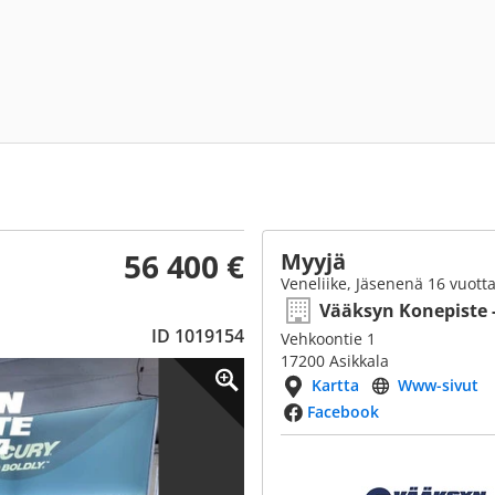
56 400 €
Myyjä
Veneliike, Jäsenenä 16 vuott
Vääksyn Konepiste 
ID 1019154
Vehkoontie 1
17200 Asikkala
Kartta
Www-sivut
Facebook