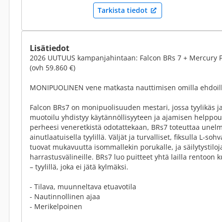
Tarkista tiedot
Lisätiedot
2026 UUTUUS kampanjahintaan: Falcon BRs 7 + Mercury F1
(ovh 59.860 €)
MONIPUOLINEN vene matkasta nauttimisen omilla ehdoill
Falcon BRs7 on monipuolisuuden mestari, jossa tyylikäs j
muotoilu yhdistyy käytännöllisyyteen ja ajamisen helppou
perheesi veneretkistä odotattekaan, BRs7 toteuttaa une
ainutlaatuisella tyylillä. Väljät ja turvalliset, fiksulla L-so
tuovat mukavuutta isommallekin porukalle, ja säilytystiloja 
harrastusvälineille. BRs7 luo puitteet yhtä lailla rentoon
– tyylillä, joka ei jätä kylmäksi.
- Tilava, muunneltava etuavotila
- Nautinnollinen ajaa
- Merikelpoinen