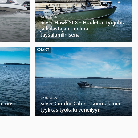
14.07.2026
Silver Hawk SCX – Huoleton työjuhta
ja kalastajan unelma
täysalumiinisena
KOEAJOT
22.07.2025
on uusi
Silver Condor Cabin – suomalainen
a
tyylikäs työkalu veneilyyn