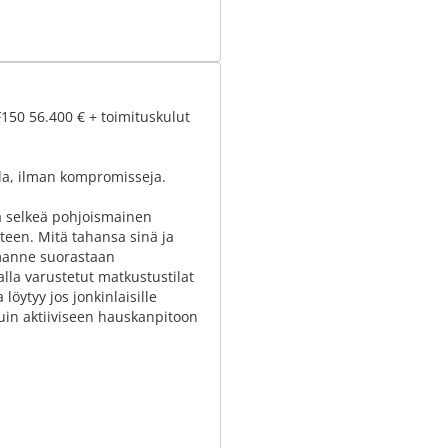
50 56.400 € + toimituskulut
a, ilman kompromisseja.
a selkeä pohjoismainen
teen. Mitä tahansa sinä ja
lmanne suorastaan
hvalla varustetut matkustustilat
löytyy jos jonkinlaisille
 kuin aktiiviseen hauskanpitoon