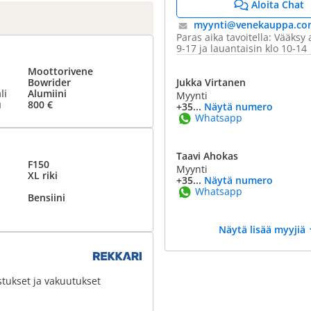
Aloita Chat
myynti@​venekauppa.co
Paras aika tavoitella: Vääksy 
9-17 ja lauantaisin klo 10-14
Moottorivene
Bowrider
Jukka Virtanen
li
Alumiini
Myynti
u
800 €
+35...
Näytä numero
Whatsapp
Taavi Ahokas
F150
Myynti
XL riki
+35...
Näytä numero
Whatsapp
Bensiini
Näytä lisää myyjiä
stukset ja vakuutukset