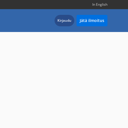
In English
Jätä ilmoitus
Kirjaudu