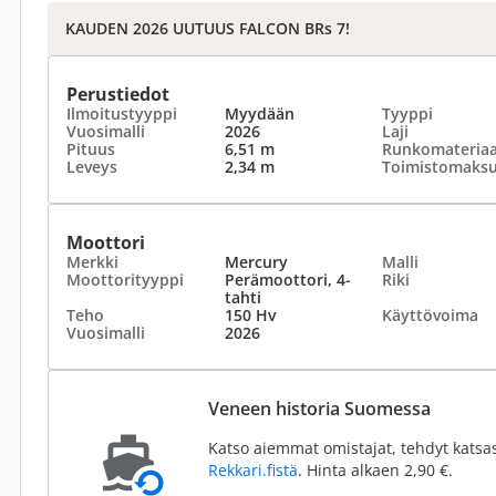
KAUDEN 2026 UUTUUS FALCON BRs 7!
Perustiedot
Ilmoitustyyppi
Myydään
Tyyppi
Vuosimalli
2026
Laji
Pituus
6,51 m
Runkomateriaa
Leveys
2,34 m
Toimistomaks
Moottori
Merkki
Mercury
Malli
Moottorityyppi
Perämoottori, 4-
Riki
tahti
Teho
150 Hv
Käyttövoima
Vuosimalli
2026
Veneen historia Suomessa
Katso aiemmat omistajat, tehdyt katsa
Rekkari.fistä
. Hinta alkaen 2,90 €.