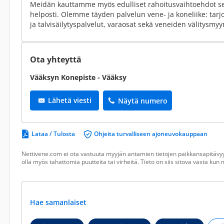
Meidän kauttamme myös edulliset rahoitusvaihtoehdot s
helposti. Olemme täyden palvelun vene- ja koneliike: tar
ja talvisäilytyspalvelut, varaosat sekä veneiden välitysmyy
Ota yhteyttä
Vääksyn Konepiste - Vääksy
Lähetä viesti
Näytä numero
Lataa / Tulosta
Ohjeita turvalliseen ajoneuvokauppaan
Nettivene.com ei ota vastuuta myyjän antamien tietojen paikkansapitävyy
olla myös tahattomia puutteita tai virheitä. Tieto on siis sitova vasta ku
Hae samanlaiset