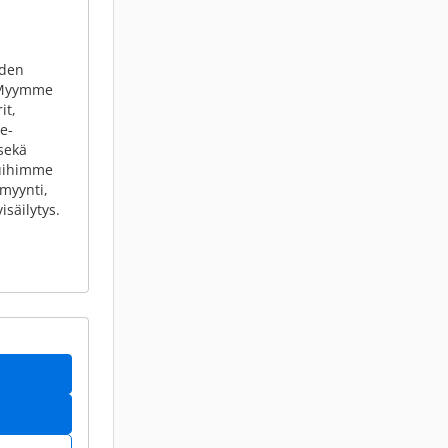
yden
. Myymme
it,
e-
 sekä
eluihimme
myynti,
isäilytys.