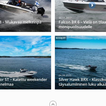
30.11.2017
 8 – Mukavaa melkeinpä
Falcon BR 6 – Vielä on tilaa
monipuolisuudelle
KOEAJOT
04.08.2025
tor ST – Katettu weekender
Silver Hawk BRX – Klassik
nnelmaa
täysalumiininen luku alka