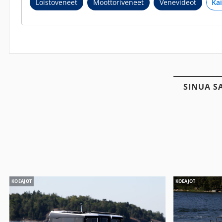
Loistoveneet
Moottoriveneet
Venevideot
SINUA S
KOEAJOT
KOEAJOT