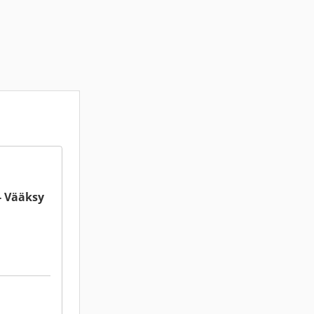
a
- Vääksy