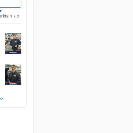
m
arkisin klo