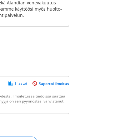
ekä Alandian venevakuutus
joamme käyttöösi myös huolto-
ntipalvelun.
Tilastot
Raportoi ilmoitus
destä. Ilmoitetuissa tiedoissa saattaa
n myyjä on sen pyynnöstäsi vahvistanut.