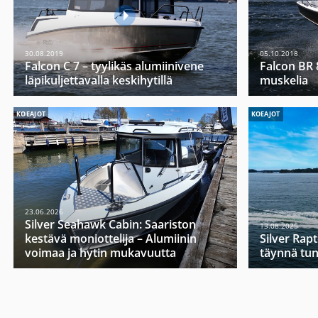
30.08.2019
05.10.2018
Falcon C 7 – tyylikäs alumiinivene
Falcon BR
läpikuljettavalla keskihytillä
muskelia
KOEAJOT
KOEAJOT
23.06.2026
Silver Seahawk Cabin: Saariston
13.08.2025
kestävä moniottelija – Alumiinin
Silver Rap
voimaa ja hytin mukavuutta
täynnä tu