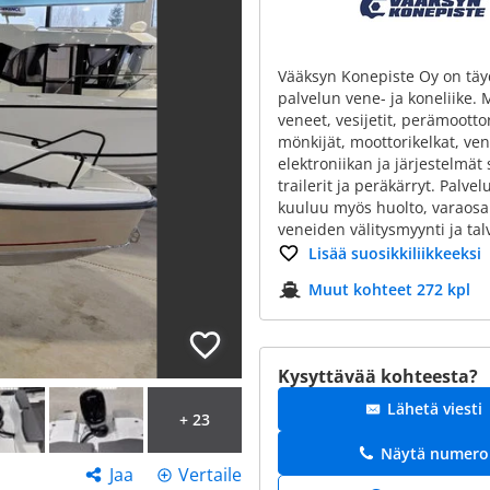
Vääksyn Konepiste Oy on tä
palvelun vene- ja koneliike
veneet, vesijetit, perämoottor
mönkijät, moottorikelkat, ven
elektroniikan ja järjestelmät
trailerit ja peräkärryt. Palv
kuuluu myös huolto, varaosa
veneiden välitysmyynti ja talv
Lisää suosikkiliikkeeksi
Muut kohteet 272 kpl
Kysyttävää kohteesta?
Lähetä viesti
+ 23
Näytä numero
Jaa
Vertaile