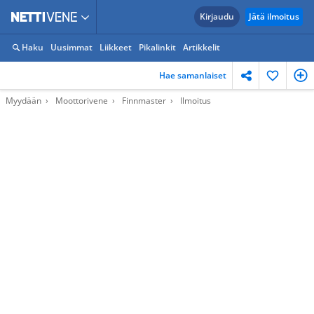
Kirjaudu
Jätä ilmoitus
Haku
Uusimmat
Liikkeet
Pikalinkit
Artikkelit
Hae samanlaiset
Myydään
Moottorivene
Finnmaster
Ilmoitus