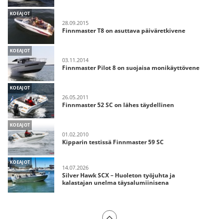
KOEAJOT
28.09.2015
Finnmaster T8 on asuttava päiväretkivene
KOEAJOT
03.11.2014
Finnmaster Pilot 8 on suojaisa monikäyttövene
KOEAJOT
26.05.2011
Finnmaster 52 SC on lähes täydellinen
KOEAJOT
01.02.2010
Kipparin testissä Finnmaster 59 SC
KOEAJOT
14.07.2026
Silver Hawk SCX – Huoleton työjuhta ja
kalastajan unelma täysalumiinisena