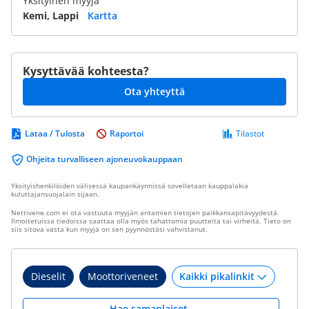
Yksityinen myyjä
Kemi, Lappi
Kartta
Kysyttävää kohteesta?
Ota yhteyttä
Lataa / Tulosta
Raportoi
Tilastot
Ohjeita turvalliseen ajoneuvokauppaan
Yksityishenkilöiden välisessä kaupankäynnissä sovelletaan kauppalakia
kuluttajansuojalain sijaan.
Nettivene.com ei ota vastuuta myyjän antamien tietojen paikkansapitävyydestä.
Ilmoitetuissa tiedoissa saattaa olla myös tahattomia puutteita tai virheitä. Tieto on
siis sitova vasta kun myyjä on sen pyynnöstäsi vahvistanut.
Dieselit
Moottoriveneet
Hae samanlaiset