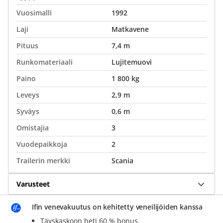
Vuosimalli
1992
Laji
Matkavene
Pituus
7,4 m
Runkomateriaali
Lujitemuovi
Paino
1 800 kg
Leveys
2,9 m
Syväys
0,6 m
Omistajia
3
Vuodepaikkoja
2
Trailerin merkki
Scania
Varusteet
Ifin venevakuutus on kehitetty veneilijöiden kanssa
Täyskaskoon heti 60 % bonus.