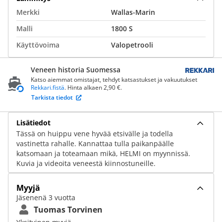
Merkki
Wallas-Marin
Malli
1800 S
Käyttövoima
Valopetrooli
Veneen historia Suomessa
Katso aiemmat omistajat, tehdyt katsastukset ja vakuutukset
Rekkari.fistä
. Hinta alkaen 2,90 €.
Tarkista tiedot
Lisätiedot
Tässä on huippu vene hyvää etsivälle ja todella
vastinetta rahalle. Kannattaa tulla paikanpäälle
katsomaan ja toteamaan mikä, HELMI on myynnissä.
Kuvia ja videoita veneestä kiinnostuneille.
Myyjä
Jäsenenä 3 vuotta
Tuomas Torvinen