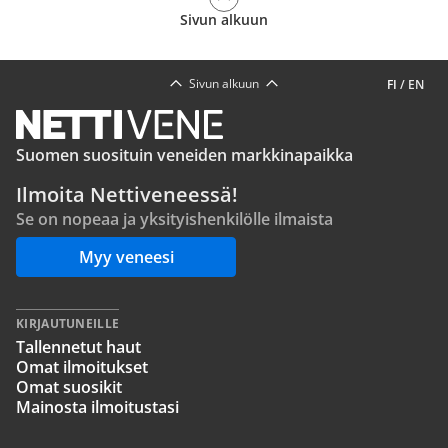
Sivun alkuun
Sivun alkuun
FI
/
EN
Suomen suosituin veneiden markkinapaikka
Ilmoita Nettiveneessä!
Se on nopeaa ja yksityishenkilölle ilmaista
Myy veneesi
KIRJAUTUNEILLE
Tallennetut haut
Omat ilmoitukset
Omat suosikit
Mainosta ilmoitustasi