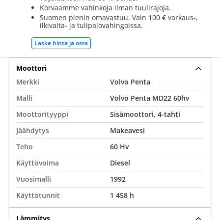
Korvaamme vahinkoja ilman tuulirajoja.
Suomen pienin omavastuu. Vain 100 € varkaus-,
ilkivalta- ja tulipalovahingoissa.
Laske hinta ja osta
Moottori
Merkki
Volvo Penta
Malli
Volvo Penta MD22 60hv
Moottorityyppi
Sisämoottori, 4-tahti
Jäähdytys
Makeavesi
Teho
60 Hv
Käyttövoima
Diesel
Vuosimalli
1992
Käyttötunnit
1 458 h
Lämmitys