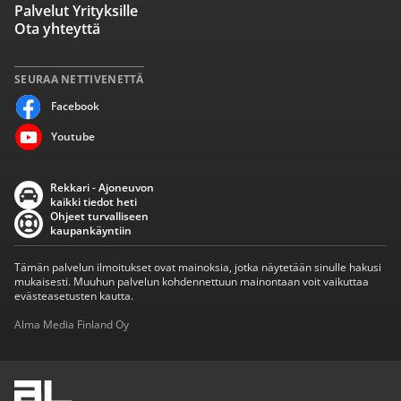
Palvelut Yrityksille
Ota yhteyttä
SEURAA NETTIVENETTÄ
Facebook
Youtube
Rekkari - Ajoneuvon
kaikki tiedot heti
Ohjeet turvalliseen
kaupankäyntiin
Tämän palvelun ilmoitukset ovat mainoksia, jotka näytetään sinulle hakusi
mukaisesti. Muuhun palvelun kohdennettuun mainontaan voit vaikuttaa
evästeasetusten kautta.
Alma Media Finland Oy