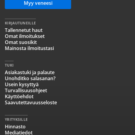
Myy veneesi
KIRJAUTUNEILLE
Tallennetut haut
Omat ilmoitukset
Omat suosikit
Mainosta ilmoitustasi
TUKI
Asiakastuki ja palaute
Unohditko salasanan?
Usein kysyttyä
Turvallisuusohjeet
Käyttöehdot
Saavutettavuusseloste
YRITYKSILLE
Hinnasto
Mediatiedot