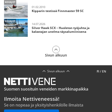
KOEAJOT
01.02.2010
Kipparin testissä Finnmaster 59 SC
KOEAJOT
14.07.2026
Silver Hawk SCX – Huoleton työjuhta ja
kalastajan unelma täysalumiinisena
Sivun alkuun
Sivun alkuun
FI
/
EN
Suomen suosituin veneiden markkinapaikka
Ilmoita Nettiveneessä!
Se on nopeaa ja yksityishenkilölle ilmaista