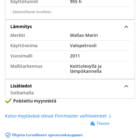
Käyttötunnit
955 h
-
Säännöllisesti huollettu
Lämmitys
Merkki
Wallas-Marin
Käyttövoima
Valopetrooli
Vuosimalli
2011
Mallitarkennus
Keittolevyllä ja
lämpökannella
Lisätiedot
Soittamalla
Poistettu myynnistä
Katso myytävävä olevat Finnmaster vaihtoveneet
Tilastot
Ohjeita turvalliseen ajoneuvokauppaan