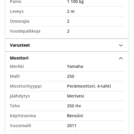
Paino
1 100 kg
Leveys
2 m
Omistajia
2
Vuodepaikkoja
2
Varusteet
Moottori
Merkki
Yamaha
Malli
250
Moottorityyppi
Perämoottori, 4-tahti
Jäähdytys
Merivesi
Teho
250 Hv
Käyttövoima
Bensiini
Vuosimalli
2011