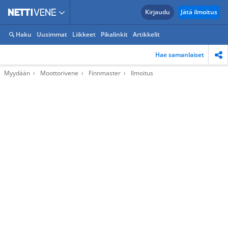
Kirjaudu
Jätä ilmoitus
Haku
Uusimmat
Liikkeet
Pikalinkit
Artikkelit
Hae samanlaiset
Myydään
Moottorivene
Finnmaster
Ilmoitus