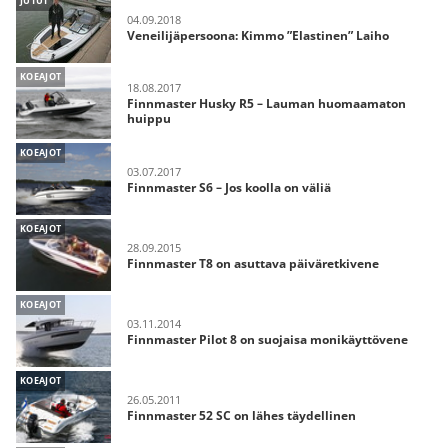
JUTUT
04.09.2018
Veneilijäpersoona: Kimmo ”Elastinen” Laiho
KOEAJOT
18.08.2017
Finnmaster Husky R5 – Lauman huomaamaton
huippu
KOEAJOT
03.07.2017
Finnmaster S6 – Jos koolla on väliä
KOEAJOT
28.09.2015
Finnmaster T8 on asuttava päiväretkivene
KOEAJOT
03.11.2014
Finnmaster Pilot 8 on suojaisa monikäyttövene
KOEAJOT
26.05.2011
Finnmaster 52 SC on lähes täydellinen