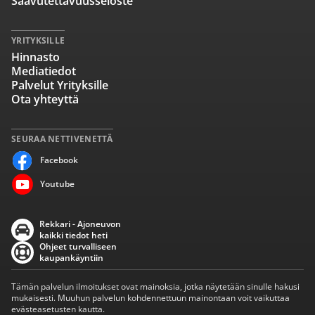
Saavutettavuusseloste
YRITYKSILLE
Hinnasto
Mediatiedot
Palvelut Yrityksille
Ota yhteyttä
SEURAA NETTIVENETTÄ
Facebook
Youtube
Rekkari - Ajoneuvon
kaikki tiedot heti
Ohjeet turvalliseen
kaupankäyntiin
Tämän palvelun ilmoitukset ovat mainoksia, jotka näytetään sinulle hakusi
mukaisesti. Muuhun palvelun kohdennettuun mainontaan voit vaikuttaa
evästeasetusten kautta.