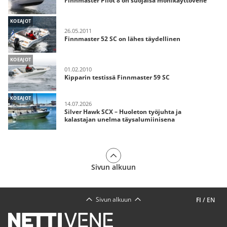
Finnmaster Pilot 8 on suojaisa monikäyttövene
KOEAJOT
26.05.2011
Finnmaster 52 SC on lähes täydellinen
KOEAJOT
01.02.2010
Kipparin testissä Finnmaster 59 SC
KOEAJOT
14.07.2026
Silver Hawk SCX – Huoleton työjuhta ja
kalastajan unelma täysalumiinisena
Sivun alkuun
Sivun alkuun
FI
/
EN