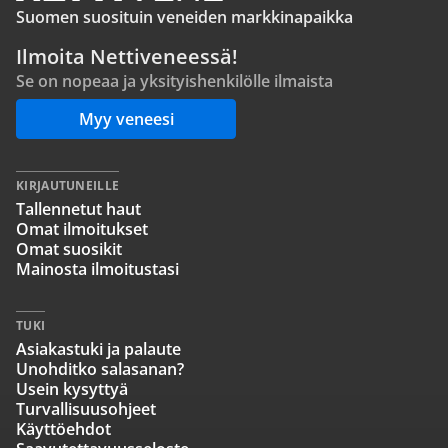
Suomen suosituin veneiden markkinapaikka
Ilmoita Nettiveneessä!
Se on nopeaa ja yksityishenkilölle ilmaista
Myy veneesi
KIRJAUTUNEILLE
Tallennetut haut
Omat ilmoitukset
Omat suosikit
Mainosta ilmoitustasi
TUKI
Asiakastuki ja palaute
Unohditko salasanan?
Usein kysyttyä
Turvallisuusohjeet
Käyttöehdot