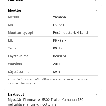
Varusteet
Moottori
Merkki
Yamaha
Malli
F80BET
Moottorityyppi
Perämoottori, 4-tahti
Riki
Pitkä riki
Teho
80 Hv
Käyttövoima
Bensiini
Vuosimalli
2011
Käyttötunnit
89 h
-
Yamaha Lan- mittareilla. Näkee mm. kulutuksen ja troll- mode
uisteluun. Y-cop ajonesto.
Lisätiedot
Myydään Finnmaster 5300 Troller Yamahan F80
nelitahtisella ruiskumoottorilla.