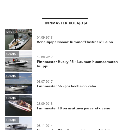
FINNMASTER KOEAJOJA
JUTUT
04.09.2018
Veneilijäpersoona: Kimmo ”Elastinen” Laiho
KOEAJOT
18.08.2017
Finnmaster Husky R5 – Lauman huomaamaton
huippu
KOEAJOT
03.07.2017
Finnmaster S6 – Jos koolla on väliä
KOEAJOT
28.09.2015
Finnmaster T8 on asuttava päiväretkivene
KOEAJOT
03.11.2014