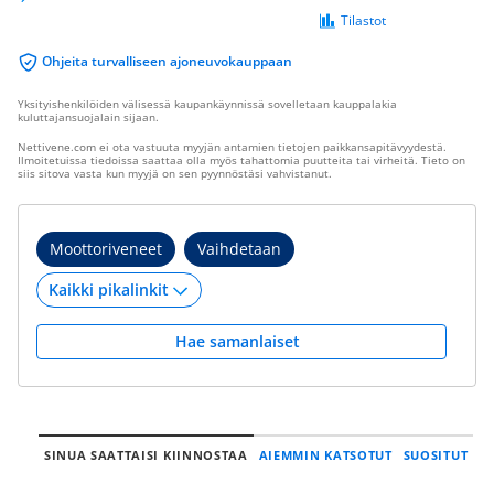
Tilastot
Ohjeita turvalliseen ajoneuvokauppaan
Yksityishenkilöiden välisessä kaupankäynnissä sovelletaan kauppalakia
kuluttajansuojalain sijaan.
Nettivene.com ei ota vastuuta myyjän antamien tietojen paikkansapitävyydestä.
Ilmoitetuissa tiedoissa saattaa olla myös tahattomia puutteita tai virheitä. Tieto on
siis sitova vasta kun myyjä on sen pyynnöstäsi vahvistanut.
Moottoriveneet
Vaihdetaan
Hae samanlaiset
SINUA SAATTAISI KIINNOSTAA
AIEMMIN KATSOTUT
SUOSITUT