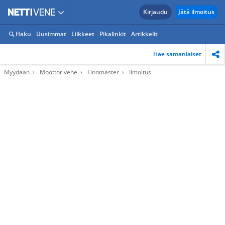
Kirjaudu
Jätä ilmoitus
Haku
Uusimmat
Liikkeet
Pikalinkit
Artikkelit
Hae samanlaiset
Myydään
Moottorivene
Finnmaster
Ilmoitus