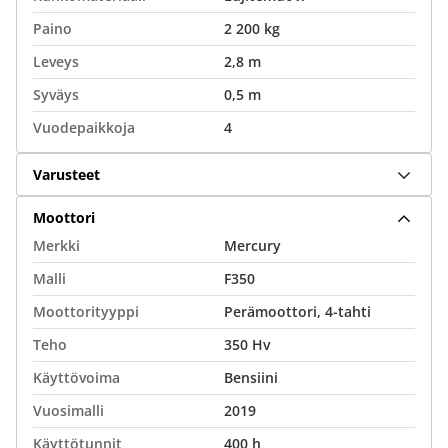
Paino
2 200 kg
Leveys
2,8 m
Syväys
0,5 m
Vuodepaikkoja
4
Varusteet
Moottori
Merkki
Mercury
Malli
F350
Moottorityyppi
Perämoottori, 4-tahti
Teho
350 Hv
Käyttövoima
Bensiini
Vuosimalli
2019
Käyttötunnit
400 h