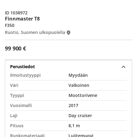
ID 1038972
Finnmaster T8
F350
Ruotsi, Suomen ulkopuolella
99 900 €
Perustiedot
Ilmoitustyyppi
Myydään
Väri
Valkoinen
Tyyppi
Moottorivene
Vuosimalli
2017
Laji
Day cruiser
Pituus
8,1 m
Runkomateriaali
Lujitemuovi