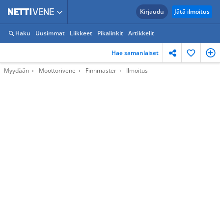
Kirjaudu
Jätä ilmoitus
Haku
Uusimmat
Liikkeet
Pikalinkit
Artikkelit
Hae samanlaiset
Myydään
Moottorivene
Finnmaster
Ilmoitus