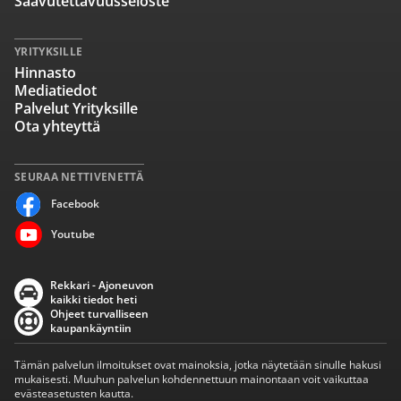
Saavutettavuusseloste
YRITYKSILLE
Hinnasto
Mediatiedot
Palvelut Yrityksille
Ota yhteyttä
SEURAA NETTIVENETTÄ
Facebook
Youtube
Rekkari - Ajoneuvon
kaikki tiedot heti
Ohjeet turvalliseen
kaupankäyntiin
Tämän palvelun ilmoitukset ovat mainoksia, jotka näytetään sinulle hakusi
mukaisesti. Muuhun palvelun kohdennettuun mainontaan voit vaikuttaa
evästeasetusten kautta.