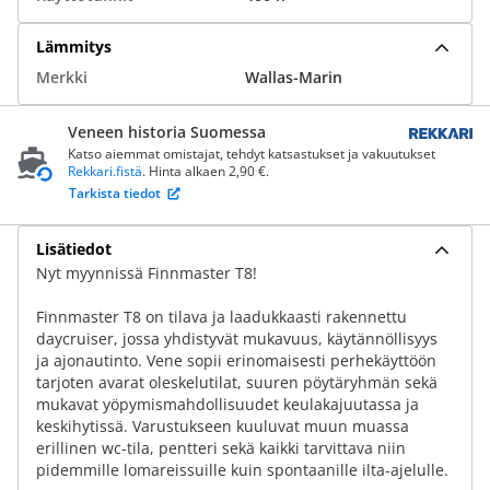
Lämmitys
Merkki
Wallas-Marin
Veneen historia Suomessa
Katso aiemmat omistajat, tehdyt katsastukset ja vakuutukset
Rekkari.fistä
. Hinta alkaen 2,90 €.
Tarkista tiedot
Lisätiedot
Nyt myynnissä Finnmaster T8!
Finnmaster T8 on tilava ja laadukkaasti rakennettu
daycruiser, jossa yhdistyvät mukavuus, käytännöllisyys
ja ajonautinto. Vene sopii erinomaisesti perhekäyttöön
tarjoten avarat oleskelutilat, suuren pöytäryhmän sekä
mukavat yöpymismahdollisuudet keulakajuutassa ja
keskihytissä. Varustukseen kuuluvat muun muassa
erillinen wc-tila, pentteri sekä kaikki tarvittava niin
pidemmille lomareissuille kuin spontaanille ilta-ajelulle.