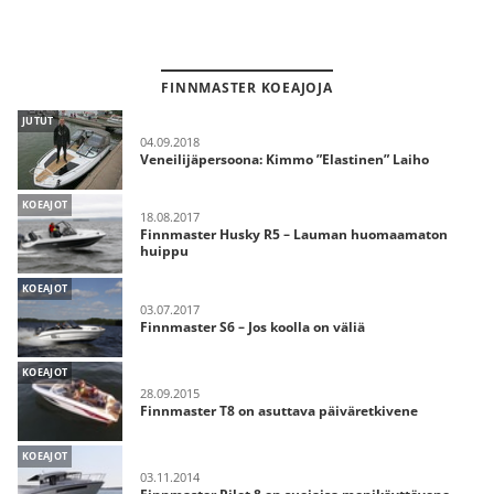
FINNMASTER KOEAJOJA
JUTUT
04.09.2018
Veneilijäpersoona: Kimmo ”Elastinen” Laiho
KOEAJOT
18.08.2017
Finnmaster Husky R5 – Lauman huomaamaton
huippu
KOEAJOT
03.07.2017
Finnmaster S6 – Jos koolla on väliä
KOEAJOT
28.09.2015
Finnmaster T8 on asuttava päiväretkivene
KOEAJOT
03.11.2014