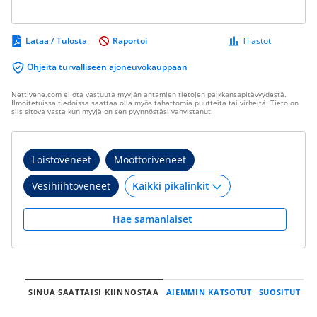
Lataa / Tulosta
Raportoi
Tilastot
Ohjeita turvalliseen ajoneuvokauppaan
Nettivene.com ei ota vastuuta myyjän antamien tietojen paikkansapitävyydestä.
Ilmoitetuissa tiedoissa saattaa olla myös tahattomia puutteita tai virheitä. Tieto on
siis sitova vasta kun myyjä on sen pyynnöstäsi vahvistanut.
Loistoveneet
Moottoriveneet
Vesihiihtoveneet
Hae samanlaiset
SINUA SAATTAISI KIINNOSTAA
AIEMMIN KATSOTUT
SUOSITUT