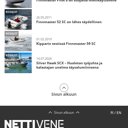
Finnmaster Pilot 8 on suojaisa monikäyttövene
KOEAJOT
26.05.2011
Finnmaster 52 SC on lähes täydellinen
KOEAJOT
01.02.2010
Kipparin testissä Finnmaster 59 SC
KOEAJOT
14.07.2026
Silver Hawk SCX – Huoleton työjuhta ja
kalastajan unelma täysalumiinisena
Sivun alkuun
Sivun alkuun
FI
/
EN