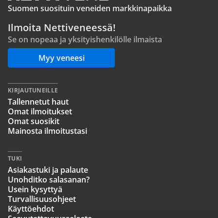
Suomen suosituin veneiden markkinapaikka
Ilmoita Nettiveneessä!
Se on nopeaa ja yksityishenkilölle ilmaista
Myy veneesi
KIRJAUTUNEILLE
Tallennetut haut
Omat ilmoitukset
Omat suosikit
Mainosta ilmoitustasi
TUKI
Asiakastuki ja palaute
Unohditko salasanan?
Usein kysyttyä
Turvallisuusohjeet
Käyttöehdot