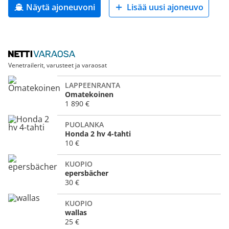
Näytä ajoneuvoni
Lisää uusi ajoneuvo
Venetrailerit, varusteet ja varaosat
LAPPEENRANTA
Omatekoinen
1 890 €
PUOLANKA
Honda 2 hv 4-tahti
10 €
KUOPIO
epersbächer
30 €
KUOPIO
wallas
25 €