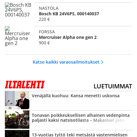
NASTOLA
Bosch KB 24V6PS, 000140037
220 €
FORSSA
Mercruiser Alpha one gen 2
900 €
Katso kaikki varaosailmoitukset
LUETUIMMAT
Venäjällä kuohuu: Kansa menetti uskonsa
Tonavan poikkeuk­sellisen alhainen vedenpinta
paljasti kaksi natsisotilasta – Makasivat joen
pohjassa yli 80 vuotta
13-vuotias tyttö teki metsästä vastenmielisen