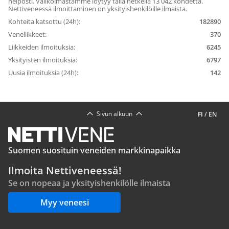
helposti. Valikoimastamme löytyy tällä hetkellä 13 042 kohdetta.
Nettiveneessä ilmoittaminen on yksityishenkilöille ilmaista.
Kohteita katsottu (24h):
182890
Veneliikkeet:
370
Liikkeiden ilmoituksia:
6245
Yksityisten ilmoituksia:
6797
Uusia ilmoituksia (24h):
142
Sivun alkuun
FI
/
EN
Suomen suosituin veneiden markkinapaikka
Ilmoita Nettiveneessä!
Se on nopeaa ja yksityishenkilölle ilmaista
Myy veneesi