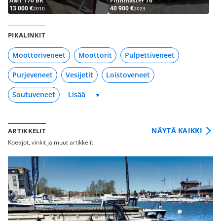
AMT 170 BR
Finnmaster T6
13 000 €
40 900 €
2010
2023
PIKALINKIT
Moottoriveneet
Moottorit
Pulpettiveneet
Purjeveneet
Vesijetit
Loistoveneet
Soutuveneet
NÄYTÄ KAIKKI
ARTIKKELIT
Koeajot, vinkit ja muut artikkelit