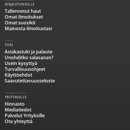
KIRJAUTUNEILLE
Tallennetut haut
Omat ilmoitukset
Omat suosikit
Mainosta ilmoitustasi
TUKI
Asiakastuki ja palaute
Unohditko salasanan?
Usein kysyttyä
Turvallisuusohjeet
Käyttöehdot
Saavutettavuusseloste
YRITYKSILLE
Hinnasto
Mediatiedot
Palvelut Yrityksille
Ota yhteyttä