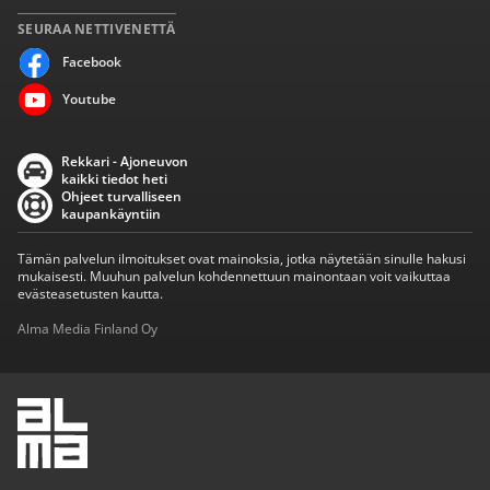
SEURAA NETTIVENETTÄ
Facebook
Youtube
Rekkari - Ajoneuvon
kaikki tiedot heti
Ohjeet turvalliseen
kaupankäyntiin
Tämän palvelun ilmoitukset ovat mainoksia, jotka näytetään sinulle hakusi
mukaisesti. Muuhun palvelun kohdennettuun mainontaan voit vaikuttaa
evästeasetusten kautta.
Alma Media Finland Oy