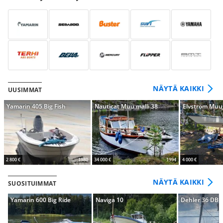
NÄYTÄ KAIKKI
UUSIMMAT
Yamarin 405 Big Fish
Nauticat Muu malli 38
Elvström Muu 
2 800 €
1980
34 000 €
1994
4 000 €
NÄYTÄ KAIKKI
SUOSITUIMMAT
Yamarin 600 Big Ride
Naviga 10
Dehler 36 DB