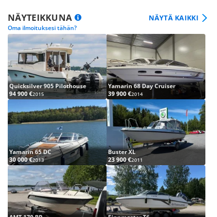
NÄYTEIKKUNA
NÄYTÄ KAIKKI
Oma ilmoituksesi tähän?
Quicksilver 905 Pilothouse
Yamarin 68 Day Cruiser
94 900 €
39 900 €
2015
2014
Yamarin 65 DC
Buster XL
30 000 €
23 900 €
2013
2011