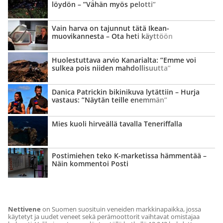
löydön – ”Vähän myös pelotti”
Vain harva on tajunnut tätä Ikean-
muovikannesta – Ota heti käyttöön
Huolestuttava arvio Kanarialta: ”Emme voi
sulkea pois niiden mahdollisuutta”
Danica Patrickin bikinikuva lytättiin – Hurja
vastaus: ”Näytän teille enemmän”
Mies kuoli hirveällä tavalla Teneriffalla
Postimiehen teko K-marketissa hämmentää –
Näin kommentoi Posti
Nettivene
on Suomen suosituin veneiden markkinapaikka, jossa
käytetyt ja uudet veneet sekä perämoottorit vaihtavat omistajaa