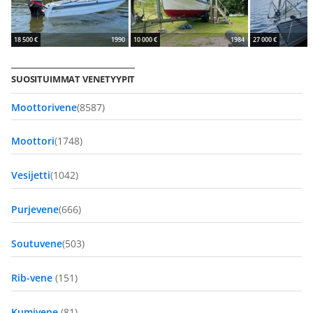
18 500 €
1990
10 000 €
1984
27 000 €
SUOSITUIMMAT VENETYYPIT
Moottorivene
(8587)
Moottori
(1748)
Vesijetti
(1042)
Purjevene
(666)
Soutuvene
(503)
Rib-vene
(151)
Kumivene
(81)