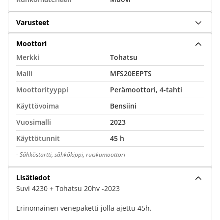
Varusteet
Moottori
Merkki
Tohatsu
Malli
MFS20EEPTS
Moottorityyppi
Perämoottori, 4-tahti
Käyttövoima
Bensiini
Vuosimalli
2023
Käyttötunnit
45 h
-
Sähköstartti, sähkökippi, ruiskumoottori
Lisätiedot
Suvi 4230 + Tohatsu 20hv -2023
Erinomainen venepaketti jolla ajettu 45h.