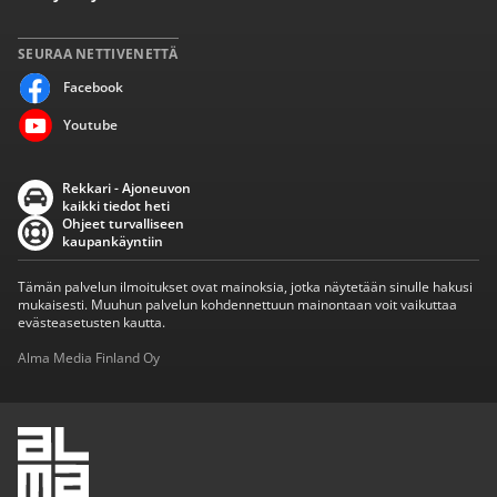
SEURAA NETTIVENETTÄ
Facebook
Youtube
Rekkari - Ajoneuvon
kaikki tiedot heti
Ohjeet turvalliseen
kaupankäyntiin
Tämän palvelun ilmoitukset ovat mainoksia, jotka näytetään sinulle hakusi
mukaisesti. Muuhun palvelun kohdennettuun mainontaan voit vaikuttaa
evästeasetusten kautta.
Alma Media Finland Oy