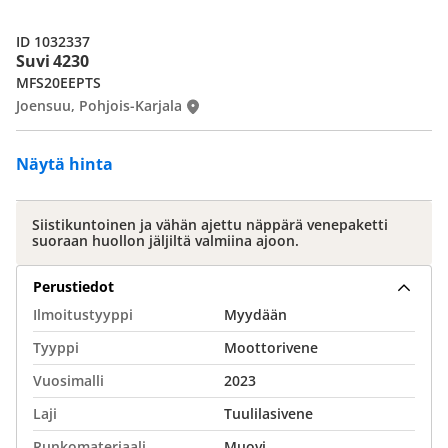
ID 1032337
Suvi 4230
MFS20EEPTS
Joensuu, Pohjois-Karjala
Näytä hinta
Siistikuntoinen ja vähän ajettu näppärä venepaketti
suoraan huollon jäljiltä valmiina ajoon.
Perustiedot
Ilmoitustyyppi
Myydään
Tyyppi
Moottorivene
Vuosimalli
2023
Laji
Tuulilasivene
Runkomateriaali
Muovi