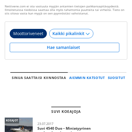
Nettivene.com ei ota vastuuta myyjän antamien tietojen paikkansapitävyydestä.
Ilmoitetuissa tiedoissa saattaa olla myös tahattomia puutteita tai virheitä. Tieto on
siis sitova vasta kun myyjä on sen pyynnöstäsi vahvistanut.
Moottoriveneet
Hae samanlaiset
SINUA SAATTAISI KIINNOSTAA
AIEMMIN KATSOTUT
SUOSITUT
SUVI KOEAJOJA
KOEAJOT
23.07.2017
Suvi 4540 Duo – Miniatyyrinen