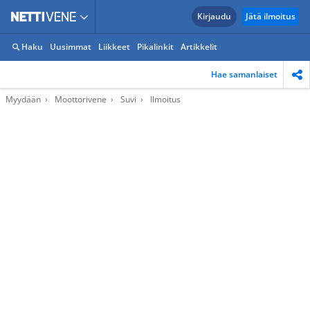
Kirjaudu
Jätä ilmoitus
Haku
Uusimmat
Liikkeet
Pikalinkit
Artikkelit
Hae samanlaiset
Myydään
Moottorivene
Suvi
Ilmoitus