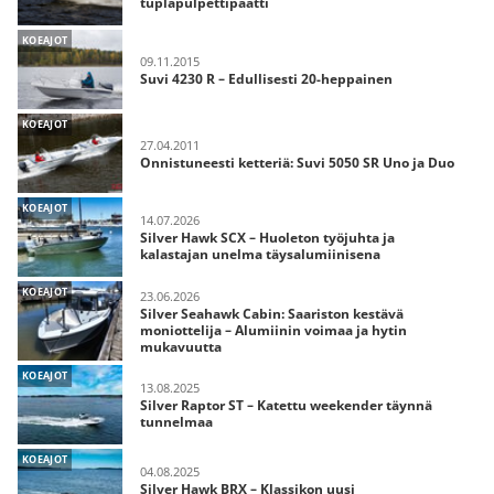
tuplapulpettipaatti
KOEAJOT
09.11.2015
Suvi 4230 R – Edullisesti 20-heppainen
KOEAJOT
27.04.2011
Onnistuneesti ketteriä: Suvi 5050 SR Uno ja Duo
KOEAJOT
14.07.2026
Silver Hawk SCX – Huoleton työjuhta ja
kalastajan unelma täysalumiinisena
KOEAJOT
23.06.2026
Silver Seahawk Cabin: Saariston kestävä
moniottelija – Alumiinin voimaa ja hytin
mukavuutta
KOEAJOT
13.08.2025
Silver Raptor ST – Katettu weekender täynnä
tunnelmaa
KOEAJOT
04.08.2025
Silver Hawk BRX – Klassikon uusi