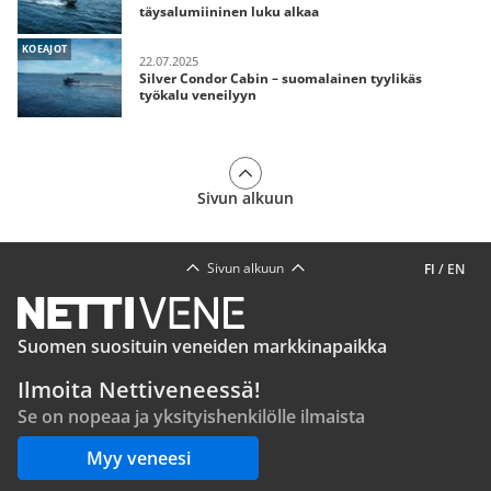
täysalumiininen luku alkaa
KOEAJOT
22.07.2025
Silver Condor Cabin – suomalainen tyylikäs
työkalu veneilyyn
Sivun alkuun
Sivun alkuun
FI
/
EN
Suomen suosituin veneiden markkinapaikka
Ilmoita Nettiveneessä!
Se on nopeaa ja yksityishenkilölle ilmaista
Myy veneesi