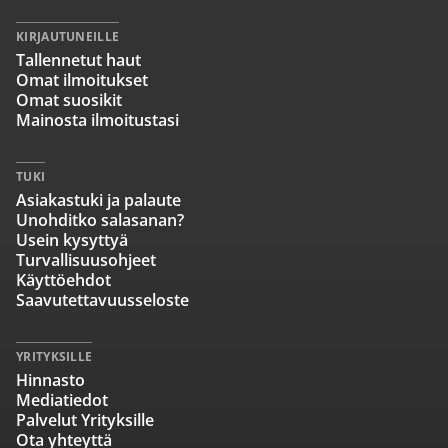
KIRJAUTUNEILLE
Tallennetut haut
Omat ilmoitukset
Omat suosikit
Mainosta ilmoitustasi
TUKI
Asiakastuki ja palaute
Unohditko salasanan?
Usein kysyttyä
Turvallisuusohjeet
Käyttöehdot
Saavutettavuusseloste
YRITYKSILLE
Hinnasto
Mediatiedot
Palvelut Yrityksille
Ota yhteyttä