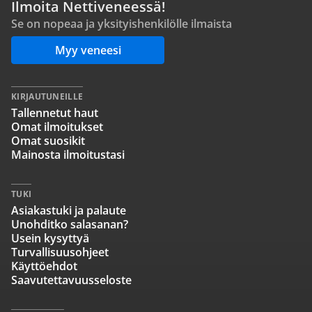
Ilmoita Nettiveneessä!
Se on nopeaa ja yksityishenkilölle ilmaista
Myy veneesi
KIRJAUTUNEILLE
Tallennetut haut
Omat ilmoitukset
Omat suosikit
Mainosta ilmoitustasi
TUKI
Asiakastuki ja palaute
Unohditko salasanan?
Usein kysyttyä
Turvallisuusohjeet
Käyttöehdot
Saavutettavuusseloste