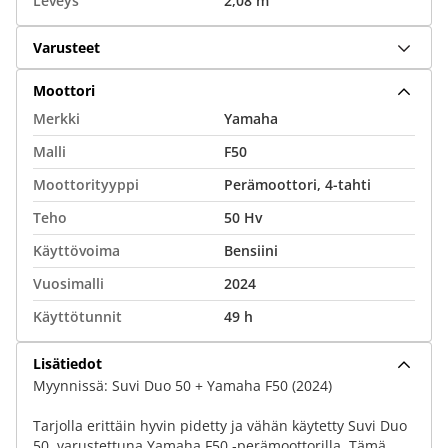
Leveys
2,08 m
Varusteet
Moottori
Merkki
Yamaha
Malli
F50
Moottorityyppi
Perämoottori, 4-tahti
Teho
50 Hv
Käyttövoima
Bensiini
Vuosimalli
2024
Käyttötunnit
49 h
Lisätiedot
Myynnissä: Suvi Duo 50 + Yamaha F50 (2024)
Tarjolla erittäin hyvin pidetty ja vähän käytetty Suvi Duo
50, varustettuna Yamaha F50 ‑perämoottorilla. Tämä