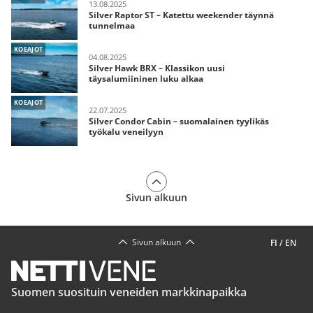
13.08.2025
Silver Raptor ST – Katettu weekender täynnä
tunnelmaa
KOEAJOT
04.08.2025
Silver Hawk BRX – Klassikon uusi
täysalumiininen luku alkaa
KOEAJOT
22.07.2025
Silver Condor Cabin – suomalainen tyylikäs
työkalu veneilyyn
Sivun alkuun
Sivun alkuun
FI
/
EN
Suomen suosituin veneiden markkinapaikka