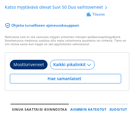
Katso myytävävä olevat Suvi 50 Duo vaihtoveneet
Tilastot
Ohjeita turvalliseen ajoneuvokauppaan
Nettivene.com ei ota vastuuta myyjän antamien tietojen paikkansapitävyydestä.
Ilmoitetuissa tiedoissa saattaa olla myös tahattomia puutteita tai virheitä. Tieto on
siis sitova vasta kun myyjä on sen pyynnöstäsi vahvistanut.
Moottoriveneet
Hae samanlaiset
SINUA SAATTAISI KIINNOSTAA
AIEMMIN KATSOTUT
SUOSITUT