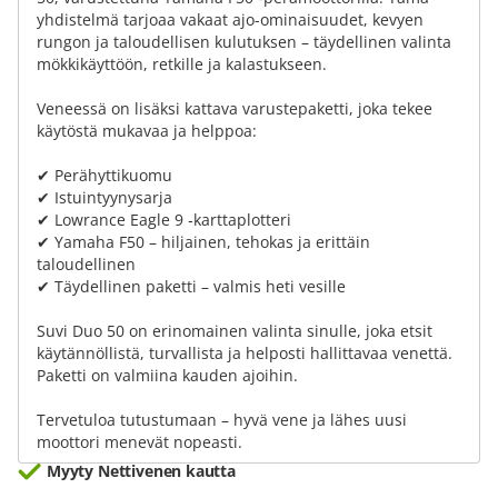
yhdistelmä tarjoaa vakaat ajo-ominaisuudet, kevyen
rungon ja taloudellisen kulutuksen – täydellinen valinta
mökkikäyttöön, retkille ja kalastukseen.
Veneessä on lisäksi kattava varustepaketti, joka tekee
käytöstä mukavaa ja helppoa:
✔ Perähyttikuomu
✔ Istuintyynysarja
✔ Lowrance Eagle 9 ‑karttaplotteri
✔ Yamaha F50 – hiljainen, tehokas ja erittäin
taloudellinen
✔ Täydellinen paketti – valmis heti vesille
Suvi Duo 50 on erinomainen valinta sinulle, joka etsit
käytännöllistä, turvallista ja helposti hallittavaa venettä.
Paketti on valmiina kauden ajoihin.
Tervetuloa tutustumaan – hyvä vene ja lähes uusi
moottori menevät nopeasti.
Myyty Nettivenen kautta