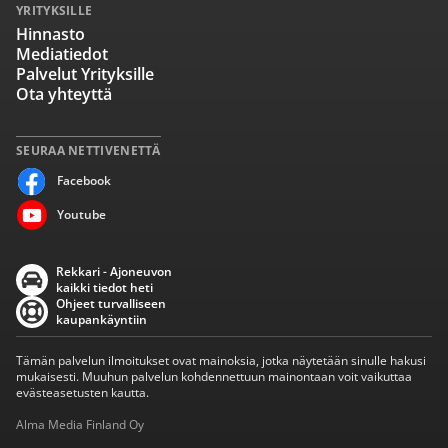
YRITYKSILLE
Hinnasto
Mediatiedot
Palvelut Yrityksille
Ota yhteyttä
SEURAA NETTIVENETTÄ
Facebook
Youtube
Rekkari - Ajoneuvon
kaikki tiedot heti
Ohjeet turvalliseen
kaupankäyntiin
Tämän palvelun ilmoitukset ovat mainoksia, jotka näytetään sinulle hakusi
mukaisesti. Muuhun palvelun kohdennettuun mainontaan voit vaikuttaa
evästeasetusten kautta.
Alma Media Finland Oy