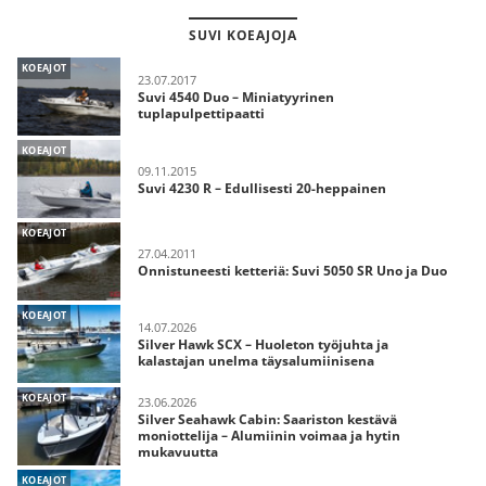
SUVI KOEAJOJA
KOEAJOT
23.07.2017
Suvi 4540 Duo – Miniatyyrinen
tuplapulpettipaatti
KOEAJOT
09.11.2015
Suvi 4230 R – Edullisesti 20-heppainen
KOEAJOT
27.04.2011
Onnistuneesti ketteriä: Suvi 5050 SR Uno ja Duo
KOEAJOT
14.07.2026
Silver Hawk SCX – Huoleton työjuhta ja
kalastajan unelma täysalumiinisena
KOEAJOT
23.06.2026
Silver Seahawk Cabin: Saariston kestävä
moniottelija – Alumiinin voimaa ja hytin
mukavuutta
KOEAJOT