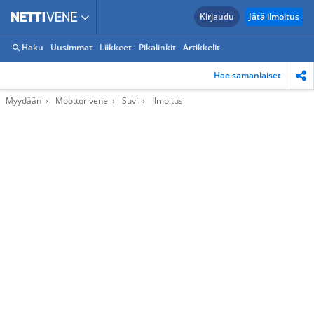
Kirjaudu
Jätä ilmoitus
Haku
Uusimmat
Liikkeet
Pikalinkit
Artikkelit
Hae samanlaiset
Myydään
Moottorivene
Suvi
Ilmoitus