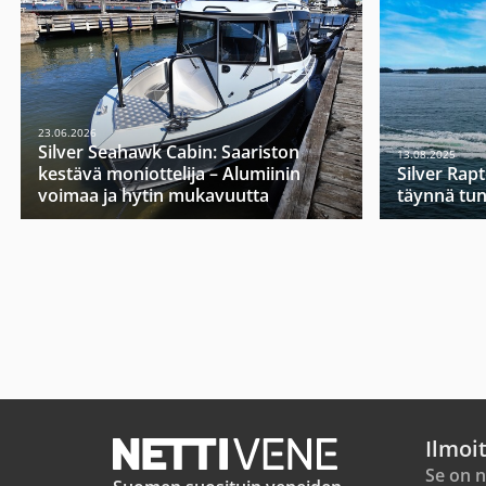
23.06.2026
Silver Seahawk Cabin: Saariston
13.08.2025
kestävä moniottelija – Alumiinin
Silver Rap
voimaa ja hytin mukavuutta
täynnä tu
Ilmoi
Se on n