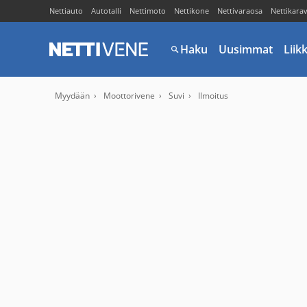
Nettiauto
Autotalli
Nettimoto
Nettikone
Nettivaraosa
Nettikara
Haku
Uusimmat
Liik
Myydään
Moottorivene
Suvi
Ilmoitus