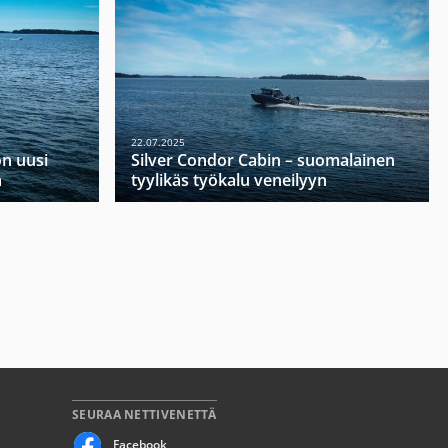
22.07.2025
on uusi
Silver Condor Cabin – suomalainen
a
tyylikäs työkalu veneilyyn
SEURAA NETTIVENETTÄ
Facebook