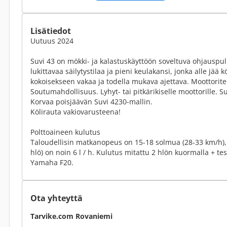
Lisätiedot
Uutuus 2024
Suvi 43 on mökki- ja kalastuskäyttöön soveltuva ohjauspul
lukittavaa säilytystilaa ja pieni keulakansi, jonka alle jää 
kokoisekseen vakaa ja todella mukava ajettava. Moottorite
Soutumahdollisuus. Lyhyt- tai pitkärikiselle moottorille. S
Korvaa poisjäävän Suvi 4230-mallin.
Kölirauta vakiovarusteena!
Polttoaineen kulutus
Taloudellisin matkanopeus on 15-18 solmua (28-33 km/h), 
hlö) on noin 6 l / h. Kulutus mitattu 2 hlön kuormalla + tes
Yamaha F20.
Ota yhteyttä
Tarvike.com Rovaniemi