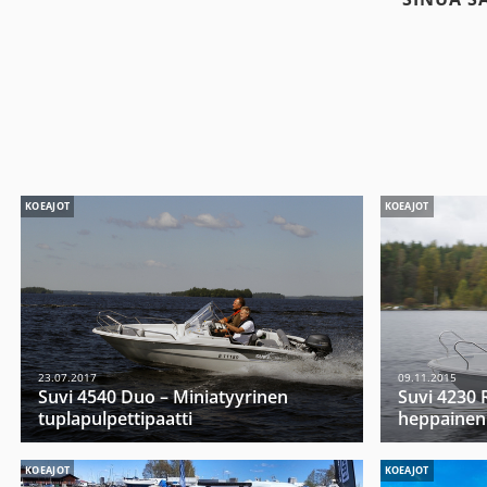
KOEAJOT
KOEAJOT
23.07.2017
09.11.2015
Suvi 4540 Duo – Miniatyyrinen
Suvi 4230 R
tuplapulpettipaatti
heppainen
KOEAJOT
KOEAJOT