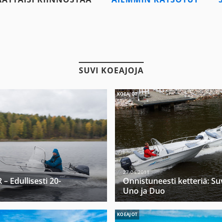
SUVI KOEAJOJA
KOEAJOT
27.04.2011
 – Edullisesti 20-
Onnistuneesti ketteriä: Su
Uno ja Duo
KOEAJOT