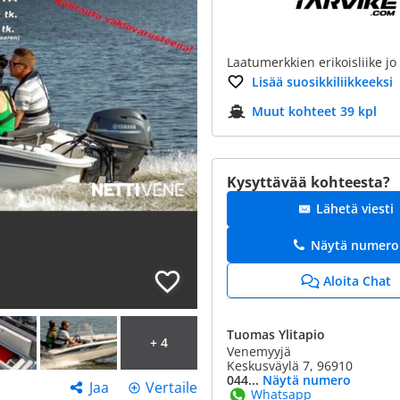
Laatumerkkien erikoisliike jo
Lisää suosikkiliikkeeksi
Muut kohteet 39 kpl
Kysyttävää kohteesta?
Lähetä viesti
Näytä numero
Aloita Chat
Tuomas Ylitapio
+ 4
Venemyyjä
Keskusväylä 7, 96910
044...
Näytä numero
Jaa
Vertaile
Whatsapp