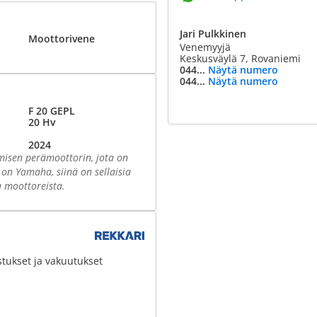
Jari Pulkkinen
Moottorivene
Venemyyjä
Keskusväylä 7, Rovaniemi
044...
Näytä numero
044...
Näytä numero
F 20 GEPL
20 Hv
2024
imisen perämoottorin, jota on
e on Yamaha, siinä on sellaisia
a moottoreista.
stukset ja vakuutukset