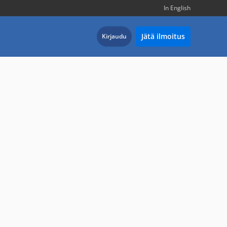
In English
Jätä ilmoitus
Kirjaudu