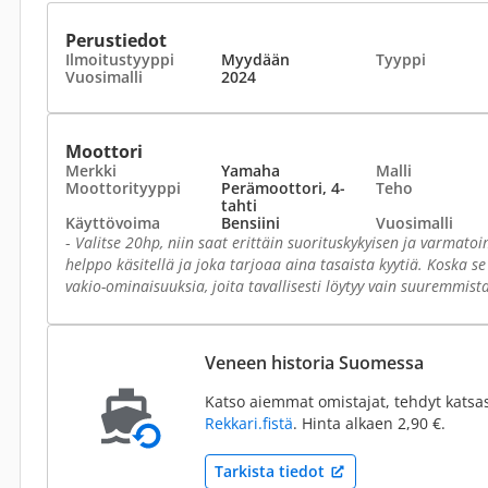
Perustiedot
Ilmoitustyyppi
Myydään
Tyyppi
Vuosimalli
2024
Moottori
Merkki
Yamaha
Malli
Moottorityyppi
Perämoottori, 4-
Teho
tahti
Käyttövoima
Bensiini
Vuosimalli
-
Valitse 20hp, niin saat erittäin suorituskykyisen ja varmato
helppo käsitellä ja joka tarjoaa aina tasaista kyytiä. Koska s
vakio-ominaisuuksia, joita tavallisesti löytyy vain suuremmist
Veneen historia Suomessa
Katso aiemmat omistajat, tehdyt katsa
Rekkari.fistä
. Hinta alkaen 2,90 €.
Tarkista tiedot