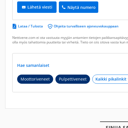
Lähetä viesti
Näytä numero
Lataa / Tulosta
Ohjeita turvalliseen ajoneuvokauppaan
Nettivene.com ei ota vastuuta myyjän antamien tietojen paikkansapitävyy
olla myös tahattomia puutteita tai virheitä. Tieto on siis sitova vasta ku
Hae samanlaiset
Moottoriveneet
Pulpettiveneet
SINUA S