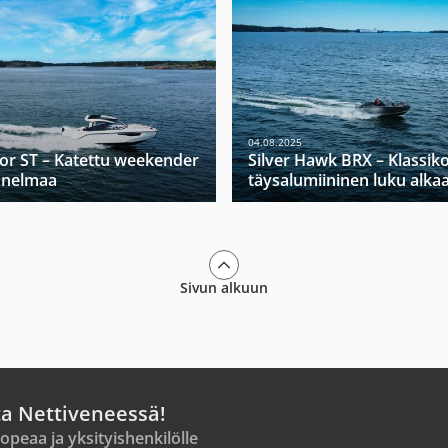
04.08.2025
tor ST – Katettu weekender
Silver Hawk BRX – Klassik
nnelmaa
täysalumiininen luku alka
Sivun alkuun
ta Nettiveneessä!
opeaa ja yksityishenkilölle