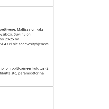
pettivene. Mallissa on kaksi
köysiboxi. Suvi 43 on
ho 20-25 hv.
uvi 43 ei ole sadevesityhjenevä.
jolloin polttoaineenkulutus (2
tilaitteisto, perämoottorina