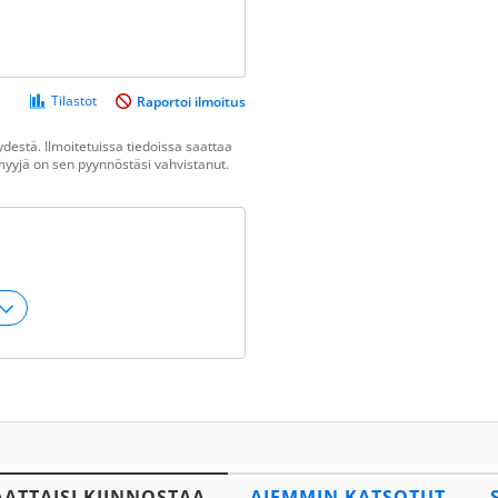
Tilastot
Raportoi ilmoitus
destä. Ilmoitetuissa tiedoissa saattaa
n myyjä on sen pyynnöstäsi vahvistanut.
AATTAISI KIINNOSTAA
AIEMMIN KATSOTUT