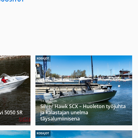
KOEAJOT
14.07.2026
Silver Hawk SCX – Huoleton työjuhta
vi 5050 SR
ja kalastajan unelma
täysalumiinisena
KOEAJOT