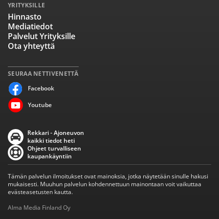
YRITYKSILLE
Hinnasto
Mediatiedot
Palvelut Yrityksille
Ota yhteyttä
SEURAA NETTIVENETTÄ
Facebook
Youtube
Rekkari - Ajoneuvon
kaikki tiedot heti
Ohjeet turvalliseen
kaupankäyntiin
Tämän palvelun ilmoitukset ovat mainoksia, jotka näytetään sinulle hakusi
mukaisesti. Muuhun palvelun kohdennettuun mainontaan voit vaikuttaa
evästeasetusten kautta.
Alma Media Finland Oy