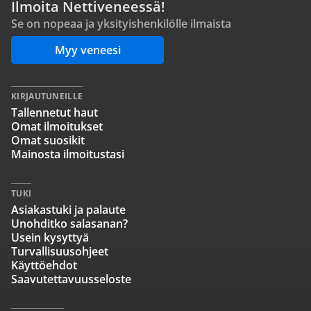
Ilmoita Nettiveneessä!
Se on nopeaa ja yksityishenkilölle ilmaista
Myy veneesi
KIRJAUTUNEILLE
Tallennetut haut
Omat ilmoitukset
Omat suosikit
Mainosta ilmoitustasi
TUKI
Asiakastuki ja palaute
Unohditko salasanan?
Usein kysyttyä
Turvallisuusohjeet
Käyttöehdot
Saavutettavuusseloste