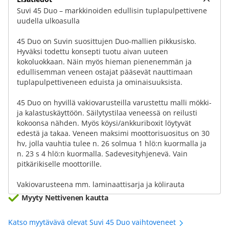
Suvi 45 Duo – markkinoiden edullisin tuplapulpettivene
uudella ulkoasulla
45 Duo on Suvin suosittujen Duo-mallien pikkusisko.
Hyväksi todettu konsepti tuotu aivan uuteen
kokoluokkaan. Näin myös hieman pienenemmän ja
edullisemman veneen ostajat pääsevät nauttimaan
tuplapulpettiveneen eduista ja ominaisuuksista.
45 Duo on hyvillä vakiovarusteilla varustettu malli mökki-
ja kalastuskäyttöön. Säilytystilaa veneessä on reilusti
kokoonsa nähden. Myös köysi/ankkuriboxit löytyvät
edestä ja takaa. Veneen maksimi moottorisuositus on 30
hv, jolla vauhtia tulee n. 26 solmua 1 hlö:n kuormalla ja
n. 23 s 4 hlö:n kuormalla. Sadevesityhjenevä. Vain
pitkärikiselle moottorille.
Vakiovarusteena mm. laminaattisarja ja kölirauta
Myyty Nettivenen kautta
Katso myytävävä olevat Suvi 45 Duo vaihtoveneet