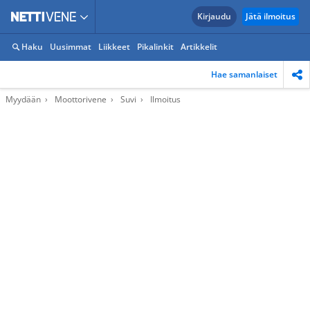
Kirjaudu
Jätä ilmoitus
Haku
Uusimmat
Liikkeet
Pikalinkit
Artikkelit
Hae samanlaiset
Myydään
Moottorivene
Suvi
Ilmoitus