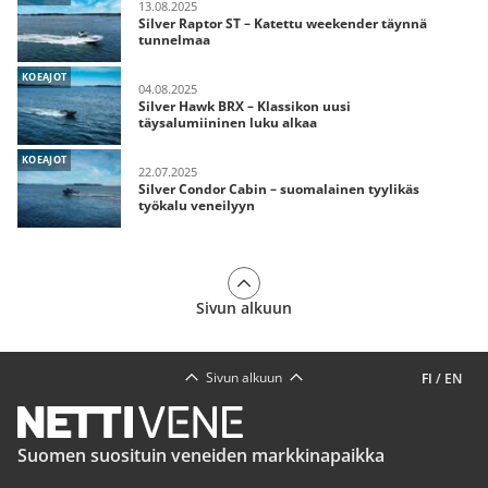
13.08.2025
Silver Raptor ST – Katettu weekender täynnä
tunnelmaa
KOEAJOT
04.08.2025
Silver Hawk BRX – Klassikon uusi
täysalumiininen luku alkaa
KOEAJOT
22.07.2025
Silver Condor Cabin – suomalainen tyylikäs
työkalu veneilyyn
Sivun alkuun
Sivun alkuun
FI
/
EN
Suomen suosituin veneiden markkinapaikka