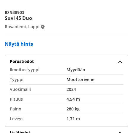
ID 938903
Suvi 45 Duo
Rovaniemi, Lappi
Näytä hinta
Perustiedot
Ilmoitustyyppi
Myydään
Tyyppi
Moottorivene
Vuosimalli
2024
Pituus
4,54 m
Paino
280 kg
Leveys
1,71 m
Lisätiedot