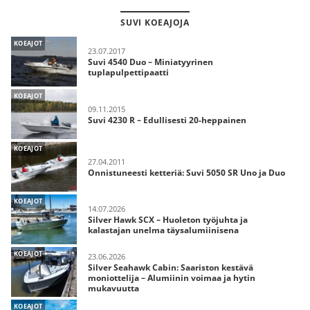
SUVI KOEAJOJA
KOEAJOT
23.07.2017
Suvi 4540 Duo – Miniatyyrinen
tuplapulpettipaatti
KOEAJOT
09.11.2015
Suvi 4230 R – Edullisesti 20-heppainen
KOEAJOT
27.04.2011
Onnistuneesti ketteriä: Suvi 5050 SR Uno ja Duo
KOEAJOT
14.07.2026
Silver Hawk SCX – Huoleton työjuhta ja
kalastajan unelma täysalumiinisena
KOEAJOT
23.06.2026
Silver Seahawk Cabin: Saariston kestävä
moniottelija – Alumiinin voimaa ja hytin
mukavuutta
KOEAJOT