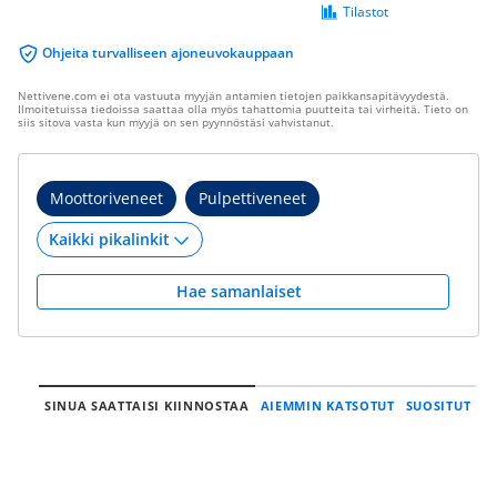
Tilastot
Ohjeita turvalliseen ajoneuvokauppaan
Nettivene.com ei ota vastuuta myyjän antamien tietojen paikkansapitävyydestä.
Ilmoitetuissa tiedoissa saattaa olla myös tahattomia puutteita tai virheitä. Tieto on
siis sitova vasta kun myyjä on sen pyynnöstäsi vahvistanut.
Moottoriveneet
Pulpettiveneet
Hae samanlaiset
SINUA SAATTAISI KIINNOSTAA
AIEMMIN KATSOTUT
SUOSITUT