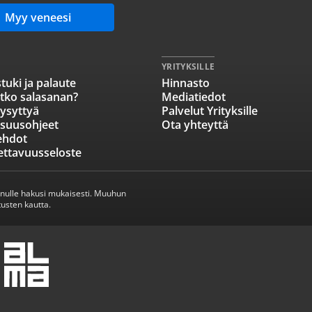
Myy veneesi
YRITYKSILLE
tuki ja palaute
Hinnasto
tko salasanan?
Mediatiedot
ysyttyä
Palvelut Yrityksille
isuusohjeet
Ota yhteyttä
ehdot
ettavuusseloste
inulle hakusi mukaisesti. Muuhun
usten kautta.