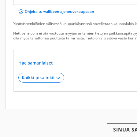
Ohjeita turvalliseen ajoneuvokauppaan
Yksityishenkilöiden välisessä kaupankäynnissä sovelletaan kauppalakia ku
Nettivene.com ei ota vastuuta myyjän antamien tietojen paikkansapitävyy
olla myös tahattomia puutteita tai virheitä. Tieto on siis sitova vasta ku
Hae samanlaiset
SINUA S