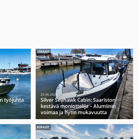
KOEAJOT
23.06.2026
n työjuhta
Silver Seahawk Cabin: Saariston
kestävä moniottelija – Alumiinin
voimaa ja hytin mukavuutta
KOEAJOT