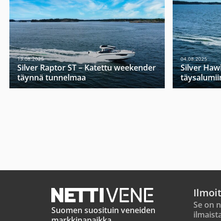
13.08.2025
04.08.2025
Silver Raptor ST – Katettu weekender
Silver Haw
täynnä tunnelmaa
täysalumii
Ilmoi
Se on n
Suomen suosituin veneiden
ilmaist
markkinapaikka