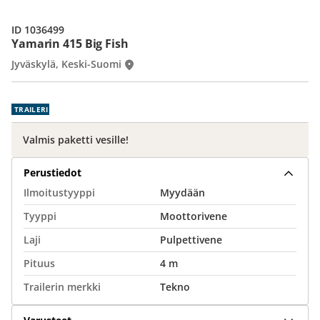
ID 1036499
Yamarin 415 Big Fish
Jyväskylä, Keski-Suomi
TRAILERI
Valmis paketti vesille!
Perustiedot
Ilmoitustyyppi
Myydään
Tyyppi
Moottorivene
Laji
Pulpettivene
Pituus
4 m
Trailerin merkki
Tekno