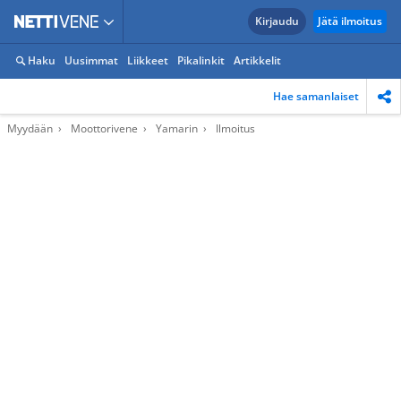
Kirjaudu
Jätä ilmoitus
Haku
Uusimmat
Liikkeet
Pikalinkit
Artikkelit
Hae samanlaiset
Myydään
Moottorivene
Yamarin
Ilmoitus