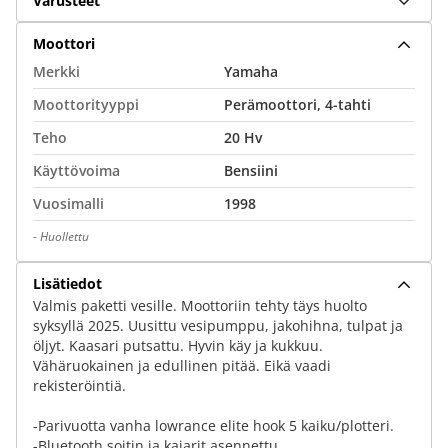
Varusteet
Moottori
Merkki
Yamaha
Moottorityyppi
Perämoottori, 4-tahti
Teho
20 Hv
Käyttövoima
Bensiini
Vuosimalli
1998
-
Huollettu
Lisätiedot
Valmis paketti vesille. Moottoriin tehty täys huolto
syksyllä 2025. Uusittu vesipumppu, jakohihna, tulpat ja
öljyt. Kaasari putsattu. Hyvin käy ja kukkuu.
Vähäruokainen ja edullinen pitää. Eikä vaadi
rekisteröintiä.
-Parivuotta vanha lowrance elite hook 5 kaiku/plotteri.
-Bluetooth soitin ja kajarit asennettu.