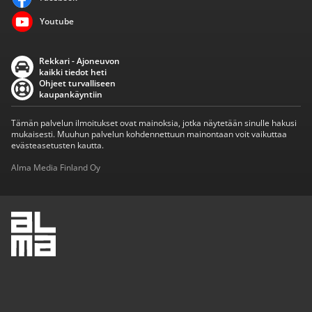
Youtube
Rekkari - Ajoneuvon
kaikki tiedot heti
Ohjeet turvalliseen
kaupankäyntiin
Tämän palvelun ilmoitukset ovat mainoksia, jotka näytetään sinulle hakusi
mukaisesti. Muuhun palvelun kohdennettuun mainontaan voit vaikuttaa
evästeasetusten kautta.
Alma Media Finland Oy