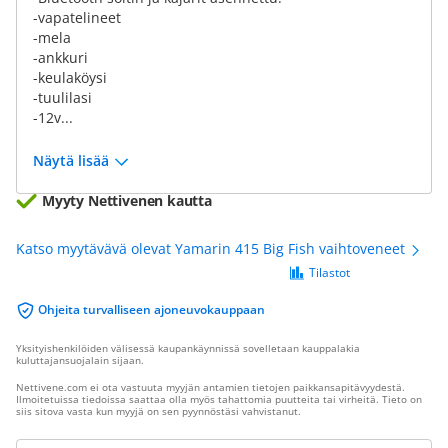
-vapatelineet
-mela
-ankkuri
-keulaköysi
-tuulilasi
-12v...
Näytä lisää
Myyty Nettivenen kautta
Katso myytävävä olevat Yamarin 415 Big Fish vaihtoveneet
Tilastot
Ohjeita turvalliseen ajoneuvokauppaan
Yksityishenkilöiden välisessä kaupankäynnissä sovelletaan kauppalakia
kuluttajansuojalain sijaan.
Nettivene.com ei ota vastuuta myyjän antamien tietojen paikkansapitävyydestä.
Ilmoitetuissa tiedoissa saattaa olla myös tahattomia puutteita tai virheitä. Tieto on
siis sitova vasta kun myyjä on sen pyynnöstäsi vahvistanut.