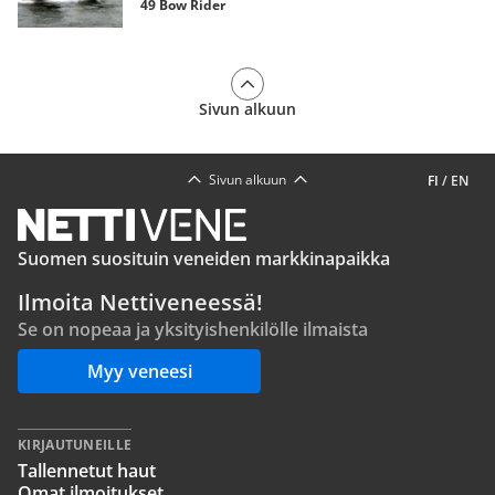
49 Bow Rider
Sivun alkuun
Sivun alkuun
FI
/
EN
Suomen suosituin veneiden markkinapaikka
Ilmoita Nettiveneessä!
Se on nopeaa ja yksityishenkilölle ilmaista
Myy veneesi
KIRJAUTUNEILLE
Tallennetut haut
Omat ilmoitukset