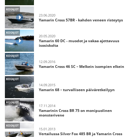
KOEAJOT
23.06.2020
Yamarin Cross 57BR - kahden veneen risteytys
KOEAJOT
20.05.2020
Yamarin 60 DC - muodot ja vakaa ajettavuus
isosiskolta
KOEAJOT
12.09.2016
Yamarin Cross 46 SC – Melkein isompien elkein
KOEAJOT
14.09.2015
Yamarin 68 – turvalliseen päiväretkeilyyn
KOEAJOT
17.11.2014
Yamarinin Cross BR 75 on monipuolinen
monsterivene
KOEAJOT
15.01.2013
Vertailussa Silver Fox 485 BR ja Yamarin Cross