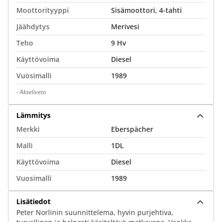
Moottorityyppi
Sisämoottori, 4-tahti
Jäähdytys
Merivesi
Teho
9 Hv
Käyttövoima
Diesel
Vuosimalli
1989
-
Akseliveto
Lämmitys
Merkki
Eberspächer
Malli
1DL
Käyttövoima
Diesel
Vuosimalli
1989
Lisätiedot
Peter Norlinin suunnittelema, hyvin purjehtiva,