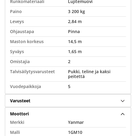
Runkomateriaali
Lujitemuovi
Paino
3 200 kg
Leveys
2,84 m
Ohjaustapa
Pinna
Maston korkeus
14,5 m
Syväys
1,65 m
Omistajia
2
Talvisäilytysvarusteet
Pukki, teline ja kaksi
peitettä
Vuodepaikkoja
5
Varusteet
Moottori
Merkki
Yanmar
Malli
1GM10