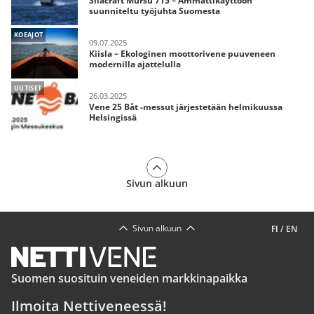
Silacraft Mursu 715 – Ammattikäyttöön
suunniteltu työjuhta Suomesta
KOEAJOT
09.07.2025
Kiisla – Ekologinen moottorivene puuveneen
modernilla ajattelulla
UUTISET
26.03.2025
Vene 25 Båt -messut järjestetään helmikuussa
Helsingissä
Sivun alkuun
Sivun alkuun
FI
/
EN
Suomen suosituin veneiden markkinapaikka
Ilmoita Nettiveneessä!