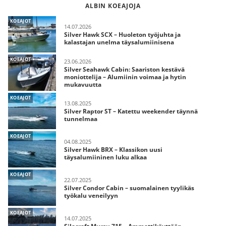
ALBIN KOEAJOJA
KOEAJOT
14.07.2026
Silver Hawk SCX – Huoleton työjuhta ja
kalastajan unelma täysalumiinisena
KOEAJOT
23.06.2026
Silver Seahawk Cabin: Saariston kestävä
moniottelija – Alumiinin voimaa ja hytin
mukavuutta
KOEAJOT
13.08.2025
Silver Raptor ST – Katettu weekender täynnä
tunnelmaa
KOEAJOT
04.08.2025
Silver Hawk BRX – Klassikon uusi
täysalumiininen luku alkaa
KOEAJOT
22.07.2025
Silver Condor Cabin – suomalainen tyylikäs
työkalu veneilyyn
KOEAJOT
14.07.2025