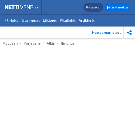
Kirjaudu
Jätä ilmoitus
Haku
Uusimmat
Liikkeet
Pikalinkit
Artikkelit
Hae samanlaiset
Myydään
Purjevene
Albin
Ilmoitus