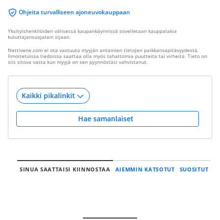
Ohjeita turvalliseen ajoneuvokauppaan
Yksityishenkilöiden välisessä kaupankäynnissä sovelletaan kauppalakia
kuluttajansuojalain sijaan.
Nettivene.com ei ota vastuuta myyjän antamien tietojen paikkansapitävyydestä.
Ilmoitetuissa tiedoissa saattaa olla myös tahattomia puutteita tai virheitä. Tieto on
siis sitova vasta kun myyjä on sen pyynnöstäsi vahvistanut.
Hae samanlaiset
SINUA SAATTAISI KIINNOSTAA
AIEMMIN KATSOTUT
SUOSITUT