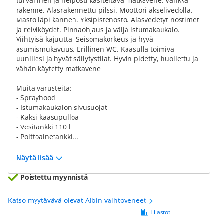
turvallinen ja helposti käsiteltävä matkavene. Vankka
rakenne. Alasrakennettu pilssi. Moottori akselivedolla.
Masto läpi kannen. Yksipistenosto. Alasvedetyt nostimet
ja reiviköydet. Pinnaohjaus ja väljä istumakaukalo.
Viihtyisä kajuutta. Seisomakorkeus ja hyvä
asumismukavuus. Erillinen WC. Kaasulla toimiva
uuniliesi ja hyvät säilytystilat. Hyvin pidetty, huollettu ja
vähän käytetty matkavene
Muita varusteita:
- Sprayhood
- Istumakaukalon sivusuojat
- Kaksi kaasupulloa
- Vesitankki 110 l
- Polttoainetankki...
Näytä lisää
Poistettu myynnistä
Katso myytävävä olevat Albin vaihtoveneet
Tilastot