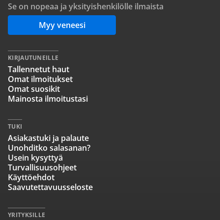
Se on nopeaa ja yksityishenkilölle ilmaista
Myy veneesi
KIRJAUTUNEILLE
Tallennetut haut
Omat ilmoitukset
Omat suosikit
Mainosta ilmoitustasi
TUKI
Asiakastuki ja palaute
Unohditko salasanan?
Usein kysyttyä
Turvallisuusohjeet
Käyttöehdot
Saavutettavuusseloste
YRITYKSILLE