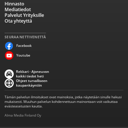
Hinnasto
Mediatiedot
Palvelut Yrityksille
Ota yhteyttä
SEURAA NETTIVENETTÄ
Facebook
Youtube
Rekkari - Ajoneuvon
kaikki tiedot heti
Ohjeet turvalliseen
kaupankäyntiin
Tämän palvelun ilmoitukset ovat mainoksia, jotka näytetään sinulle hakusi
mukaisesti. Muuhun palvelun kohdennettuun mainontaan voit vaikuttaa
evästeasetusten kautta.
Alma Media Finland Oy