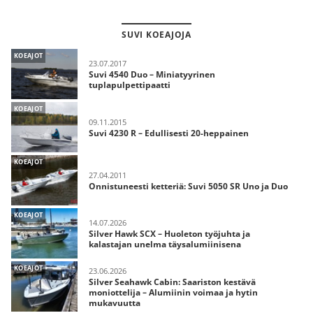
SUVI KOEAJOJA
KOEAJOT
23.07.2017
Suvi 4540 Duo – Miniatyyrinen
tuplapulpettipaatti
KOEAJOT
09.11.2015
Suvi 4230 R – Edullisesti 20-heppainen
KOEAJOT
27.04.2011
Onnistuneesti ketteriä: Suvi 5050 SR Uno ja Duo
KOEAJOT
14.07.2026
Silver Hawk SCX – Huoleton työjuhta ja
kalastajan unelma täysalumiinisena
KOEAJOT
23.06.2026
Silver Seahawk Cabin: Saariston kestävä
moniottelija – Alumiinin voimaa ja hytin
mukavuutta