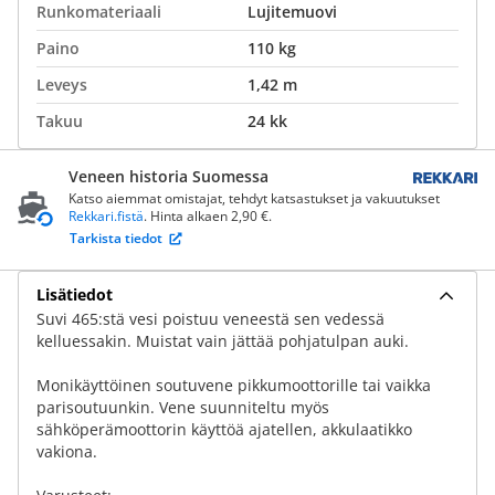
Runkomateriaali
Lujitemuovi
Paino
110 kg
Leveys
1,42 m
Takuu
24 kk
Veneen historia Suomessa
Katso aiemmat omistajat, tehdyt katsastukset ja vakuutukset
Rekkari.fistä
. Hinta alkaen 2,90 €.
Tarkista tiedot
Lisätiedot
Suvi 465:stä vesi poistuu veneestä sen vedessä
kelluessakin. Muistat vain jättää pohjatulpan auki.
Monikäyttöinen soutuvene pikkumoottorille tai vaikka
parisoutuunkin. Vene suunniteltu myös
sähköperämoottorin käyttöä ajatellen, akkulaatikko
vakiona.