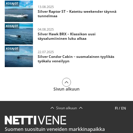
KOEAJOT
13.08.2025
Silver Raptor ST – Katettu weekender täynnä
tunnelmaa
KOEAJOT
04.08.2025
Silver Hawk BRX – Klassikon uusi
täysalumiininen luku alkaa
KOEAJOT
22.07.2025
Silver Condor Cabin – suomalainen tyylikäs
työkalu veneilyyn
Sivun alkuun
Sivun alkuun
FI
/
EN
Suomen suosituin veneiden markkinapaikka