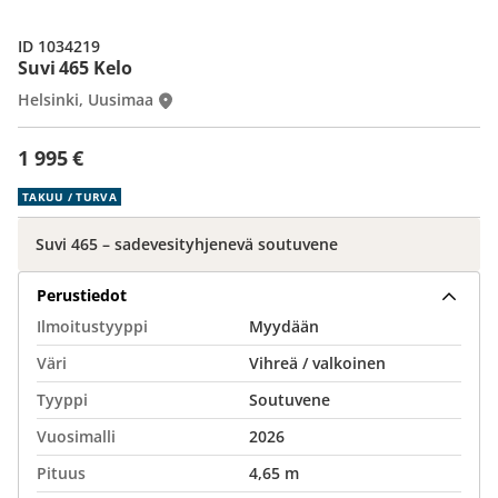
ID 1034219
Suvi 465 Kelo
Helsinki, Uusimaa
1 995 €
TAKUU / TURVA
Suvi 465 – sadevesityhjenevä soutuvene
Perustiedot
Ilmoitustyyppi
Myydään
Väri
Vihreä / valkoinen
Tyyppi
Soutuvene
Vuosimalli
2026
Pituus
4,65 m