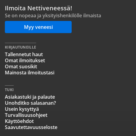
Ilmoita Nettiveneessä!
Se on nopeaa ja yksityishenkilölle ilmaista
Myy veneesi
KIRJAUTUNEILLE
Tallennetut haut
Omat ilmoitukset
Omat suosikit
Mainosta ilmoitustasi
TUKI
Asiakastuki ja palaute
Unohditko salasanan?
Usein kysyttyä
Turvallisuusohjeet
Käyttöehdot
Saavutettavuusseloste