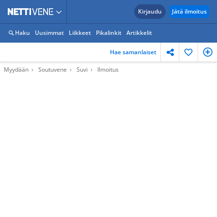
Kirjaudu
Jätä ilmoitus
Haku
Uusimmat
Liikkeet
Pikalinkit
Artikkelit
Hae samanlaiset
Myydään
Soutuvene
Suvi
Ilmoitus