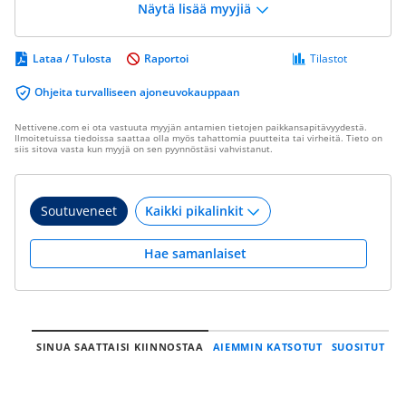
Näytä lisää myyjiä
Lataa / Tulosta
Raportoi
Tilastot
Ohjeita turvalliseen ajoneuvokauppaan
Nettivene.com ei ota vastuuta myyjän antamien tietojen paikkansapitävyydestä.
Ilmoitetuissa tiedoissa saattaa olla myös tahattomia puutteita tai virheitä. Tieto on
siis sitova vasta kun myyjä on sen pyynnöstäsi vahvistanut.
Soutuveneet
Hae samanlaiset
SINUA SAATTAISI KIINNOSTAA
AIEMMIN KATSOTUT
SUOSITUT