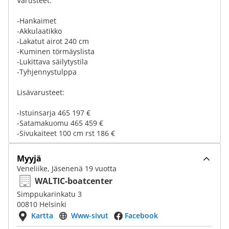
Varusteet:
-Hankaimet
-Akkulaatikko
-Lakatut airot 240 cm
-Kuminen törmäyslista
-Lukittava säilytystila
-Tyhjennystulppa
Lisävarusteet:
-Istuinsarja 465 197 €
-Satamakuomu 465 459 €
-Sivukaiteet 100 cm rst 186 €
Myyjä
Veneliike, Jäsenenä 19 vuotta
WALTIC-boatcenter
Simppukarinkatu 3
00810 Helsinki
Kartta
Www-sivut
Facebook