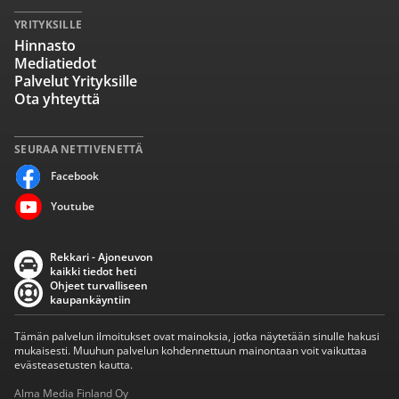
YRITYKSILLE
Hinnasto
Mediatiedot
Palvelut Yrityksille
Ota yhteyttä
SEURAA NETTIVENETTÄ
Facebook
Youtube
Rekkari - Ajoneuvon
kaikki tiedot heti
Ohjeet turvalliseen
kaupankäyntiin
Tämän palvelun ilmoitukset ovat mainoksia, jotka näytetään sinulle hakusi
mukaisesti. Muuhun palvelun kohdennettuun mainontaan voit vaikuttaa
evästeasetusten kautta.
Alma Media Finland Oy