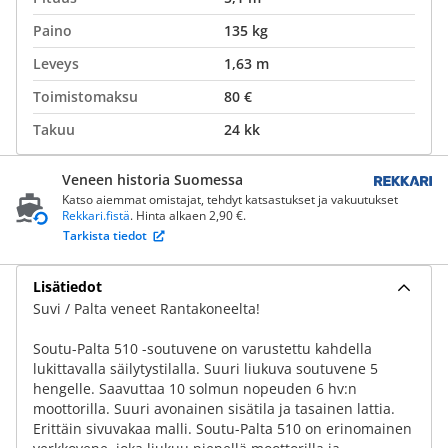
Paino
135 kg
Leveys
1,63 m
Toimistomaksu
80 €
Takuu
24 kk
Veneen historia Suomessa
Katso aiemmat omistajat, tehdyt katsastukset ja vakuutukset
Rekkari.fistä
. Hinta alkaen 2,90 €.
Tarkista tiedot
Lisätiedot
Suvi / Palta veneet Rantakoneelta!
Soutu-Palta 510 -soutuvene on varustettu kahdella
lukittavalla säilytystilalla. Suuri liukuva soutuvene 5
hengelle. Saavuttaa 10 solmun nopeuden 6 hv:n
moottorilla. Suuri avonainen sisätila ja tasainen lattia.
Erittäin sivuvakaa malli. Soutu-Palta 510 on erinomainen