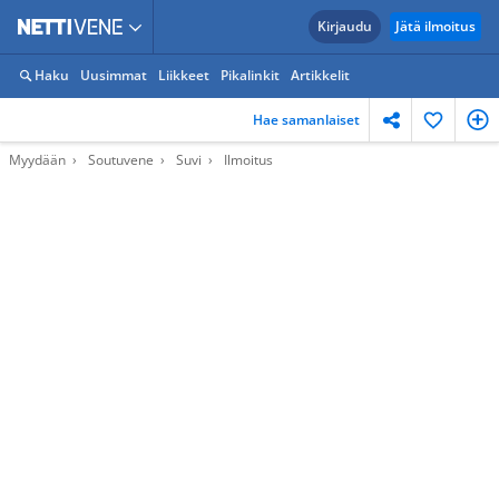
Kirjaudu
Jätä ilmoitus
Haku
Uusimmat
Liikkeet
Pikalinkit
Artikkelit
Hae samanlaiset
Myydään
Soutuvene
Suvi
Ilmoitus