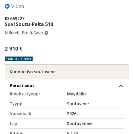
Video
ID 669227
Suvi Soutu-Palta 510
Mikkeli, Etelä-Savo
2 910 €
TAKUU / TURVA
Kunnon iso soutuvene..
Perustiedot
Ilmoitustyyppi
Myydään
Tyyppi
Soutuvene
Vuosimalli
2026
Laji
Soutuveneet
Pituus
5,1 m