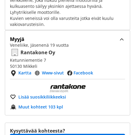
verkkovene, joka liukuu pienellä moottorilla ja
kulkuasento säilyy yksinkin ajettaessa hyvänä.
Lyhytrikiselle moottorille.
Kuvien veneissä voi olla varusteita jotka eivät kuulu
vakiovarusteisiin.
Myyjä
Veneliike, Jäsenenä 19 vuotta
Rantakone Oy
Ketunniementie 7
50130 Mikkeli
Kartta
Www-sivut
Facebook
Lisää suosikkiliikkeeksi
Muut kohteet 103 kpl
Kysyttävää kohteesta?