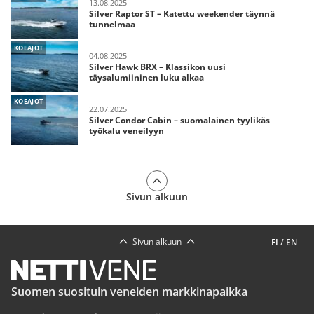
13.08.2025
Silver Raptor ST – Katettu weekender täynnä
tunnelmaa
KOEAJOT
04.08.2025
Silver Hawk BRX – Klassikon uusi
täysalumiininen luku alkaa
KOEAJOT
22.07.2025
Silver Condor Cabin – suomalainen tyylikäs
työkalu veneilyyn
Sivun alkuun
Sivun alkuun
FI
/
EN
Suomen suosituin veneiden markkinapaikka