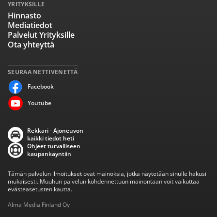
YRITYKSILLE
Hinnasto
Mediatiedot
Palvelut Yrityksille
Ota yhteyttä
SEURAA NETTIVENETTÄ
Facebook
Youtube
Rekkari - Ajoneuvon
kaikki tiedot heti
Ohjeet turvalliseen
kaupankäyntiin
Tämän palvelun ilmoitukset ovat mainoksia, jotka näytetään sinulle hakusi
mukaisesti. Muuhun palvelun kohdennettuun mainontaan voit vaikuttaa
evästeasetusten kautta.
Alma Media Finland Oy