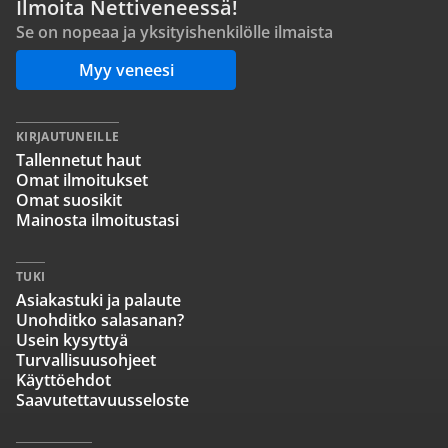
Ilmoita Nettiveneessä!
Se on nopeaa ja yksityishenkilölle ilmaista
Myy veneesi
KIRJAUTUNEILLE
Tallennetut haut
Omat ilmoitukset
Omat suosikit
Mainosta ilmoitustasi
TUKI
Asiakastuki ja palaute
Unohditko salasanan?
Usein kysyttyä
Turvallisuusohjeet
Käyttöehdot
Saavutettavuusseloste