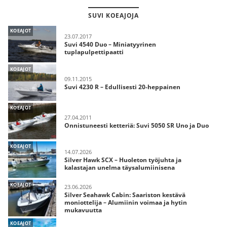
SUVI KOEAJOJA
KOEAJOT
23.07.2017
Suvi 4540 Duo – Miniatyyrinen
tuplapulpettipaatti
KOEAJOT
09.11.2015
Suvi 4230 R – Edullisesti 20-heppainen
KOEAJOT
27.04.2011
Onnistuneesti ketteriä: Suvi 5050 SR Uno ja Duo
KOEAJOT
14.07.2026
Silver Hawk SCX – Huoleton työjuhta ja
kalastajan unelma täysalumiinisena
KOEAJOT
23.06.2026
Silver Seahawk Cabin: Saariston kestävä
moniottelija – Alumiinin voimaa ja hytin
mukavuutta
KOEAJOT