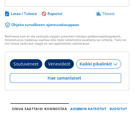
Lataa / Tulosta
Raportoi
Tilastot
Ohjeita turvalliseen ajoneuvokauppaan
Nettivene.com ei ota vastuuta myyjän antamien tietojen paikkansapitävyydestä.
Ilmoitetuissa tiedoissa saattaa olla myös tahattomia puutteita tai virheitä. Tieto on
siis sitova vasta kun myyjä on sen pyynnöstäsi vahvistanut.
Soutuveneet
Venevideot
Hae samanlaiset
SINUA SAATTAISI KIINNOSTAA
AIEMMIN KATSOTUT
SUOSITUT