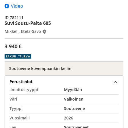
Video
ID 782111
Suvi Soutu-Palta 605
Mikkeli, Etelä-Savo
3 940 €
TAKUU / TURVA
Soutuvene kovempaankin keliin
Perustiedot
Ilmoitustyyppi
Myydään
Väri
Valkoinen
Tyyppi
Soutuvene
Vuosimalli
2026
Laji
Soutuveneet