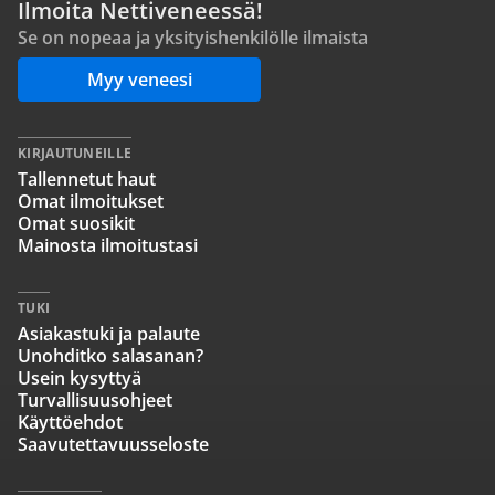
Ilmoita Nettiveneessä!
Se on nopeaa ja yksityishenkilölle ilmaista
Myy veneesi
KIRJAUTUNEILLE
Tallennetut haut
Omat ilmoitukset
Omat suosikit
Mainosta ilmoitustasi
TUKI
Asiakastuki ja palaute
Unohditko salasanan?
Usein kysyttyä
Turvallisuusohjeet
Käyttöehdot
Saavutettavuusseloste