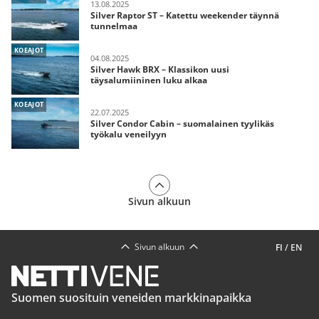
13.08.2025
Silver Raptor ST – Katettu weekender täynnä
tunnelmaa
KOEAJOT
04.08.2025
Silver Hawk BRX – Klassikon uusi
täysalumiininen luku alkaa
KOEAJOT
22.07.2025
Silver Condor Cabin – suomalainen tyylikäs
työkalu veneilyyn
Sivun alkuun
Sivun alkuun
FI
/
EN
Suomen suosituin veneiden markkinapaikka