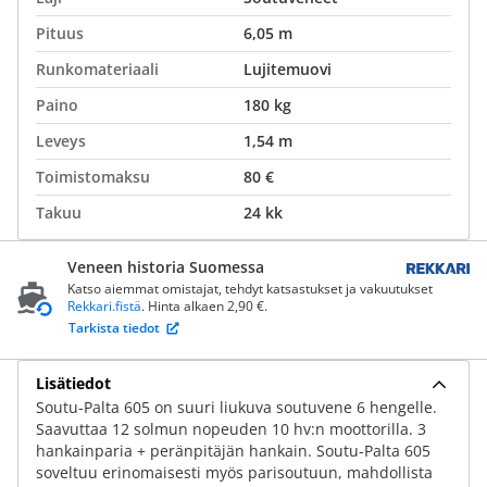
Pituus
6,05 m
Runkomateriaali
Lujitemuovi
Paino
180 kg
Leveys
1,54 m
Toimistomaksu
80 €
Takuu
24 kk
Veneen historia Suomessa
Katso aiemmat omistajat, tehdyt katsastukset ja vakuutukset
Rekkari.fistä
. Hinta alkaen 2,90 €.
Tarkista tiedot
Lisätiedot
Soutu-Palta 605 on suuri liukuva soutuvene 6 hengelle.
Saavuttaa 12 solmun nopeuden 10 hv:n moottorilla. 3
hankainparia + peränpitäjän hankain. Soutu-Palta 605
soveltuu erinomaisesti myös parisoutuun, mahdollista