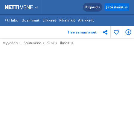
Kirjaudu
Jätä ilmoitus
Haku
Uusimmat
Liikkeet
Pikalinkit
Artikkelit
Hae samanlaiset
Myydään
Soutuvene
Suvi
Ilmoitus