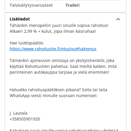
Talvisäilytysvarusteet
Traileri
Lisätiedot
Tähänkin menope­liin juuri sinulle sopiva rahoitus!
Alkaen 2,99 % + kulut, jopa ilman käsirahaa!
Hae luottopäätös:
https://www.rahoitustie.fi/etusivu#hakemus
Tämänkin ajoneuvon omistaja on yksityishenkilö, joka
käyttää Rahoitustien palvelua. Saat meiltä kaiken, mitä
perinteinen autokauppa tarjoaa ja vielä enemmän!
Haluatko rahoituspäätöksen pikana? Soita tai laita
WhatsApp-viesti minulle suoraan numeroon:
J. Lautala
+358505901920
Katsotaan juuri sinulle sopiva rahoitusratkaisu yhdessä.