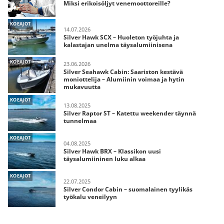
Miksi erikoisöljyt venemoottoreille?
KOEAJOT
14.07.2026
Silver Hawk SCX – Huoleton työjuhta ja
kalastajan unelma täysalumiinisena
KOEAJOT
23.06.2026
Silver Seahawk Cabin: Saariston kestävä
moniottelija – Alumiinin voimaa ja hytin
mukavuutta
KOEAJOT
13.08.2025
Silver Raptor ST – Katettu weekender täynnä
tunnelmaa
KOEAJOT
04.08.2025
Silver Hawk BRX – Klassikon uusi
täysalumiininen luku alkaa
KOEAJOT
22.07.2025
Silver Condor Cabin – suomalainen tyylikäs
työkalu veneilyyn