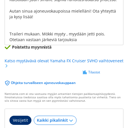
Autan sinua ajoneuvokaupoissa mielelläni! Ota yhteyttä
ja kysy lisää!
Traileri mukaan. Mökki myyty , myydään jetti pois.
Otetaan vastaan järkeviä tarjouksia
Poistettu myynnistä
Katso myytävävä olevat Yamaha FX Cruiser SVHO vaihtoveneet
Tilastot
Ohjeita turvalliseen ajoneuvokauppaan
Nettivene.com ei ota vastuuta myyjän antamien tietojen paikkansapitävyydestä.
Ilmoitetuissa tiedoissa saattaa olla myös tahattomia puutteita tai virheitä. Tieto on
siis sitova vasta kun myyjä on sen pyynnöstäsi vahvistanut.
Vesijetit