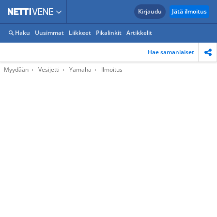
Kirjaudu
Jätä ilmoitus
Haku
Uusimmat
Liikkeet
Pikalinkit
Artikkelit
Hae samanlaiset
Myydään
Vesijetti
Yamaha
Ilmoitus