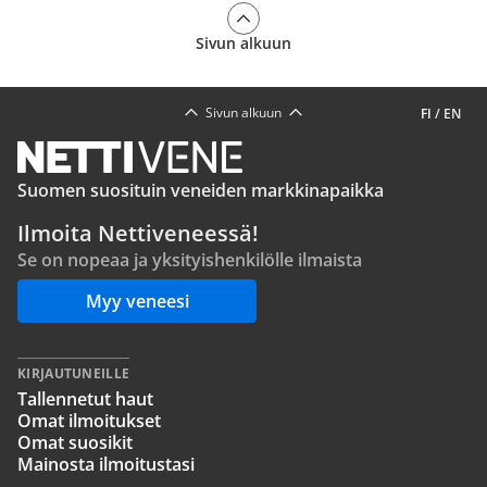
Sivun alkuun
Sivun alkuun
FI
/
EN
Suomen suosituin veneiden markkinapaikka
Ilmoita Nettiveneessä!
Se on nopeaa ja yksityishenkilölle ilmaista
Myy veneesi
KIRJAUTUNEILLE
Tallennetut haut
Omat ilmoitukset
Omat suosikit
Mainosta ilmoitustasi