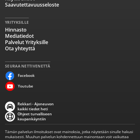
Saavutettavuusseloste
YRITYKSILLE
Hinnasto
Mediatiedot
Palvelut Yrityksille
Ota yhteyttä
SEURAA NETTIVENETTÄ
Facebook
Youtube
Rekkari - Ajoneuvon
kaikki tiedot heti
Ohjeet turvalliseen
kaupankäyntiin
Tämän palvelun ilmoitukset ovat mainoksia, jotka näytetään sinulle hakusi
mukaisesti. Muuhun palvelun kohdennettuun mainontaan voit vaikuttaa