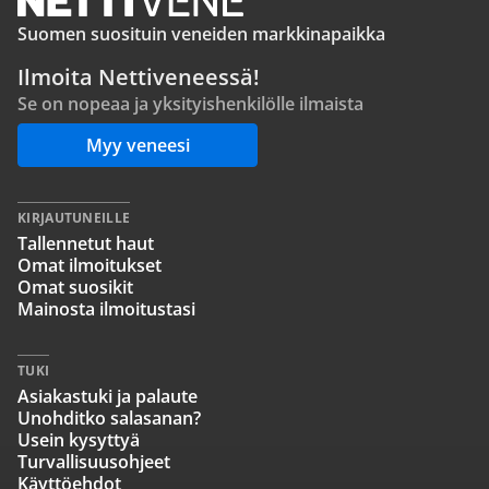
Suomen suosituin veneiden markkinapaikka
Ilmoita Nettiveneessä!
Se on nopeaa ja yksityishenkilölle ilmaista
Myy veneesi
KIRJAUTUNEILLE
Tallennetut haut
Omat ilmoitukset
Omat suosikit
Mainosta ilmoitustasi
TUKI
Asiakastuki ja palaute
Unohditko salasanan?
Usein kysyttyä
Turvallisuusohjeet
Käyttöehdot