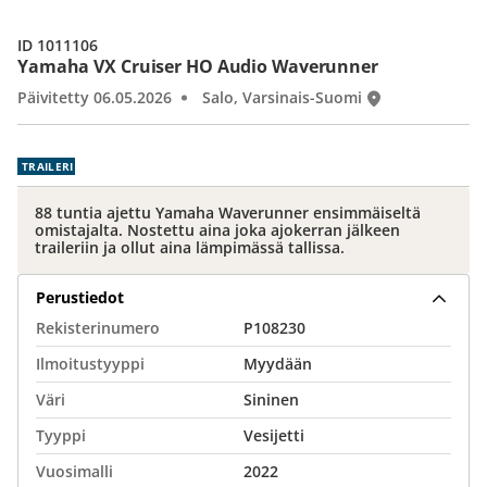
ID 1011106
Yamaha VX Cruiser HO Audio Waverunner
Päivitetty 06.05.2026
Salo, Varsinais-Suomi
TRAILERI
88 tuntia ajettu Yamaha Waverunner ensimmäiseltä
omistajalta. Nostettu aina joka ajokerran jälkeen
traileriin ja ollut aina lämpimässä tallissa.
Perustiedot
Rekisterinumero
P108230
Ilmoitustyyppi
Myydään
Väri
Sininen
Tyyppi
Vesijetti
Vuosimalli
2022