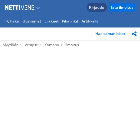
Kirjaudu
Jätä ilmoitus
Haku
Uusimmat
Liikkeet
Pikalinkit
Artikkelit
Hae samanlaiset
Myydään
Vesijetti
Yamaha
Ilmoitus