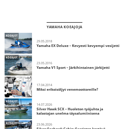
YAMAHA KOEAJOJA
KOEAJOT
29.05.2018
Yamaha EX Deluxe – Kevyesti kevyempi vesijetti
KOEAJOT
23.05.2016
Yamaha V1 Sport – Järkihintainen järkijetti
JUTUT
17.04.2014
Miksi erikoisöljyt venemoottoreille?
KOEAJOT
14.07.2026
Silver Hawk SCX – Huoleton työjuhta ja
kalastajan unelma täysalumiinisena
KOEAJOT
23.06.2026
Silver Seahawk Cabin: Saariston kestävä