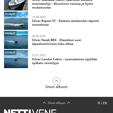
moniottelija – Alumiinin voimaa ja hytin
mukavuutta
KOEAJOT
13.08.2025
Silver Raptor ST – Katettu weekender täynnä
tunnelmaa
KOEAJOT
04.08.2025
Silver Hawk BRX – Klassikon uusi
täysalumiininen luku alkaa
KOEAJOT
22.07.2025
Silver Condor Cabin – suomalainen tyylikäs
työkalu veneilyyn
Sivun alkuun
Sivun alkuun
FI
/
EN