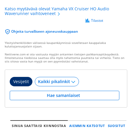
Katso myytävävä olevat Yamaha VX Cruiser HO Audio
Waverunner vaihtoveneet
Tilastot
Ohjeita turvalliseen ajoneuvokauppaan
Yksityishenkilöiden välisessä kaupankäynnissä sovelletaan kauppalakia
kuluttajansuojalain sijaan.
Nettivene.com ei ota vastuuta myyjän antamien tietojen paikkansapitävyydestä.
Ilmoitetuissa tiedoissa saattaa olla myös tahattomia puutteita tai virheitä. Tieto on
siis sitova vasta kun myyjä on sen pyynnöstäsi vahvistanut.
Vesijetit
Hae samanlaiset
SINUA SAATTAISI KIINNOSTAA
AIEMMIN KATSOTUT
SUOSITUT