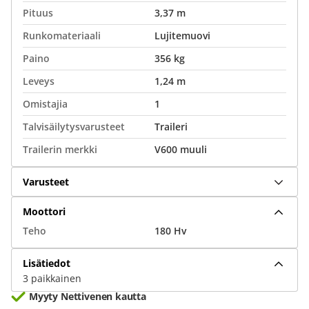
Pituus
3,37 m
Runkomateriaali
Lujitemuovi
Paino
356 kg
Leveys
1,24 m
Omistajia
1
Talvisäilytysvarusteet
Traileri
Trailerin merkki
V600 muuli
Varusteet
Moottori
Teho
180 Hv
Lisätiedot
3 paikkainen
Myyty Nettivenen kautta