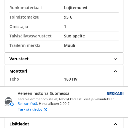
Runkomateriaali
Lujitemuovi
Toimistomaksu
95 €
Omistajia
1
Talvisäilytysvarusteet
Suojapeite
Trailerin merkki
Muuli
Varusteet
Moottori
Teho
180 Hv
Veneen historia Suomessa
Katso aiemmat omistajat, tehdyt katsastukset ja vakuutukset
Rekkari.fistä
. Hinta alkaen 2,90 €.
Tarkista tiedot
Lisätiedot