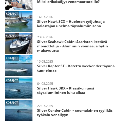
Miksi erikoisöljyt venemoottoreille?
KOEAJOT
14.07.2026
Silver Hawk SCX – Huoleton työjuhta ja
kalastajan unelma täysalumiinisena
KOEAJOT
23.06.2026
Silver Seahawk Cabin: Saariston kestävä
moniottelija – Alumiinin voimaa ja hytin
mukavuutta
KOEAJOT
13.08.2025
Silver Raptor ST – Katettu weekender täynnä
tunnelmaa
KOEAJOT
04.08.2025
Silver Hawk BRX – Klassikon uusi
täysalumiininen luku alkaa
KOEAJOT
22.07.2025
Silver Condor Cabin – suomalainen tyylikäs
työkalu veneilyyn