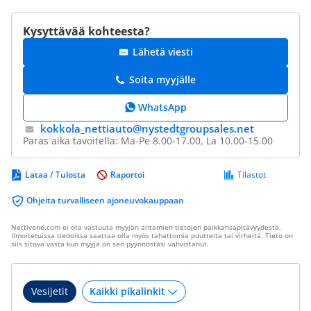
Kysyttävää kohteesta?
Lähetä viesti
Soita myyjälle
WhatsApp
kokkola_nettiauto@​nystedtgroupsales.net
Paras aika tavoitella: Ma-Pe 8.00-17.00, La 10.00-15.00
Lataa / Tulosta
Raportoi
Tilastot
Ohjeita turvalliseen ajoneuvokauppaan
Nettivene.com ei ota vastuuta myyjän antamien tietojen paikkansapitävyydestä.
Ilmoitetuissa tiedoissa saattaa olla myös tahattomia puutteita tai virheitä. Tieto on
siis sitova vasta kun myyjä on sen pyynnöstäsi vahvistanut.
Vesijetit