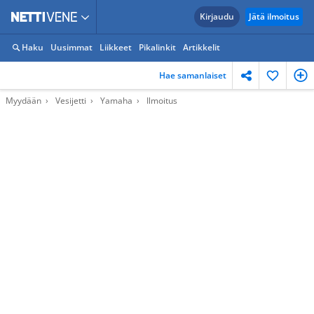
Kirjaudu
Jätä ilmoitus
Haku
Uusimmat
Liikkeet
Pikalinkit
Artikkelit
Hae samanlaiset
Myydään
Vesijetti
Yamaha
Ilmoitus