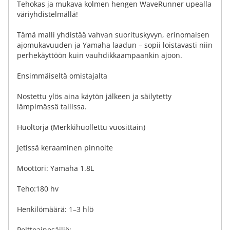
Tehokas ja mukava kolmen hengen WaveRunner upealla
väriyhdistelmällä!
Tämä malli yhdistää vahvan suorituskyvyn, erinomaisen
ajomukavuuden ja Yamaha laadun – sopii loistavasti niin
perhekäyttöön kuin vauhdikkaampaankin ajoon.
Ensimmäiseltä omistajalta
Nostettu ylös aina käytön jälkeen ja säilytetty
lämpimässä tallissa.
Huoltorja (Merkkihuollettu vuosittain)
Jetissä keraaminen pinnoite
Moottori: Yamaha 1.8L
Teho:180 hv
Henkilömäärä: 1–3 hlö
Polttoainesäiliö:...