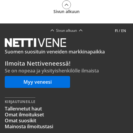
Sivun alkuun
Sivun alkuun
FI
/
EN
Suomen suosituin veneiden markkinapaikka
Ilmoita Nettiveneessä!
Se on nopeaa ja yksityishenkilölle ilmaista
Myy veneesi
KIRJAUTUNEILLE
Tallennetut haut
Omat ilmoitukset
Omat suosikit
Mainosta ilmoitustasi