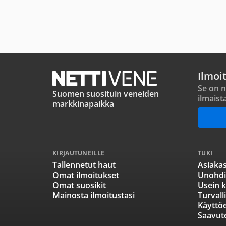
Ilmoi
Se on n
Suomen suosituin veneiden
ilmaist
markkinapaikka
KIRJAUTUNEILLE
TUKI
Tallennetut haut
Asiakas
Omat ilmoitukset
Unohdi
Omat suosikit
Usein k
Mainosta ilmoitustasi
Turvall
Käyttö
Saavut