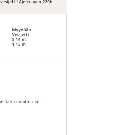
esijetti! Ajettu vain 220h.
Myydään
Vesijetti
3,14 m
1,13 m
elitahti moottorilla!