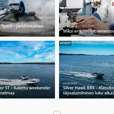
Sport – Järkihintainen
17.04.2014
Miksi erikoisöljyt venemoo
KOEAJOT
04.08.2025
tor ST – Katettu weekender
Silver Hawk BRX – Klassik
nnelmaa
täysalumiininen luku alka