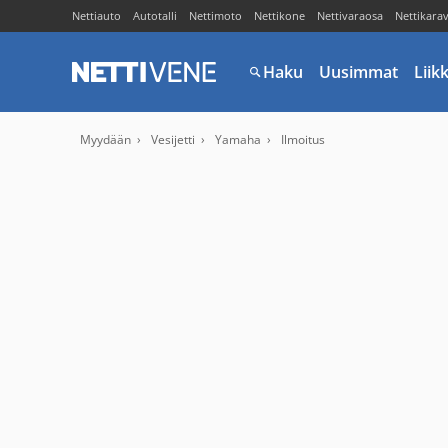
Nettiauto
Autotalli
Nettimoto
Nettikone
Nettivaraosa
Nettikara
Haku
Uusimmat
Liik
Myydään
Vesijetti
Yamaha
Ilmoitus