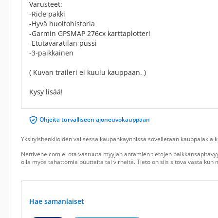
Varusteet:
-Ride pakki
-Hyvä huoltohistoria
-Garmin GPSMAP 276cx karttaplotteri
-Etutavaratilan pussi
-3-paikkainen
( Kuvan traileri ei kuulu kauppaan. )
Kysy lisää!
Ohjeita turvalliseen ajoneuvokauppaan
Yksityishenkilöiden välisessä kaupankäynnissä sovelletaan kauppalakia ku
Nettivene.com ei ota vastuuta myyjän antamien tietojen paikkansapitävyy
olla myös tahattomia puutteita tai virheitä. Tieto on siis sitova vasta ku
Hae samanlaiset