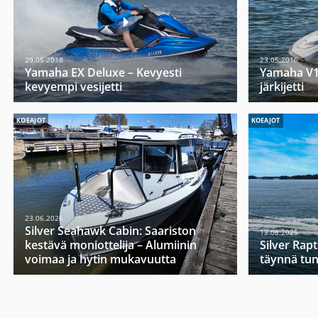
29.05.2018
23.05.2016
Yamaha EX Deluxe – Kevyesti
Yamaha V1 
kevyempi vesijetti
järkijetti
KOEAJOT
KOEAJOT
23.06.2026
Silver Seahawk Cabin: Saariston
13.08.2025
kestävä moniottelija – Alumiinin
Silver Rap
voimaa ja hytin mukavuutta
täynnä tu