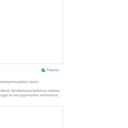
Tilastot
luttajansuojalain sijaan.
destä. Ilmoitetuissa tiedoissa saattaa
n myyjä on sen pyynnöstäsi vahvistanut.