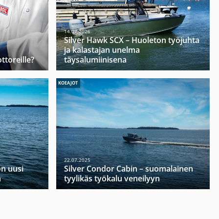
14.07.2026
Silver Hawk SCX – Huoleton työjuhta
ja kalastajan unelma
ttoreille?
täysalumiinisena
KOEAJOT
22.07.2025
on uusi
Silver Condor Cabin – suomalainen
a
tyylikäs työkalu veneilyyn