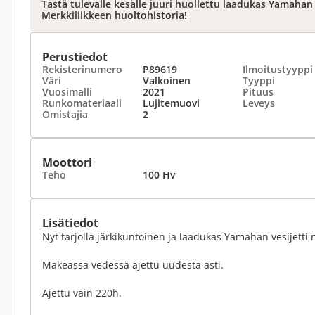
Tästä tulevalle kesälle juuri huollettu laadukas Yamahan v
Merkkiliikkeen huoltohistoria!
Perustiedot
Rekisterinumero
P89619
Ilmoitustyyppi
Väri
Valkoinen
Tyyppi
Vuosimalli
2021
Pituus
Runkomateriaali
Lujitemuovi
Leveys
Omistajia
2
Moottori
Teho
100 Hv
Lisätiedot
Nyt tarjolla järkikuntoinen ja laadukas Yamahan vesijetti n
Makeassa vedessä ajettu uudesta asti.
Ajettu vain 220h.