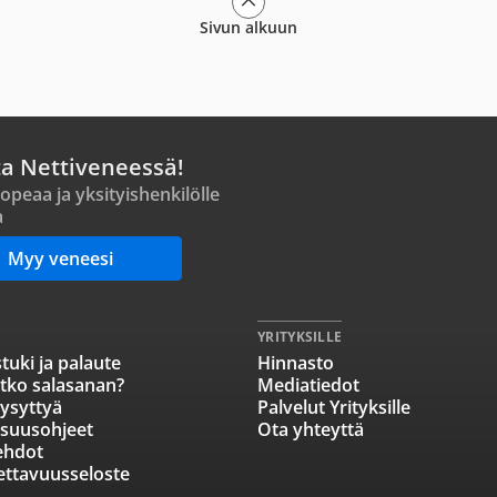
Sivun alkuun
ta Nettiveneessä!
opeaa ja yksityishenkilölle
a
Myy veneesi
YRITYKSILLE
tuki ja palaute
Hinnasto
tko salasanan?
Mediatiedot
ysyttyä
Palvelut Yrityksille
isuusohjeet
Ota yhteyttä
ehdot
ettavuusseloste