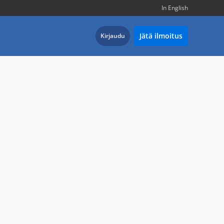
In English
Jätä ilmoitus
Kirjaudu