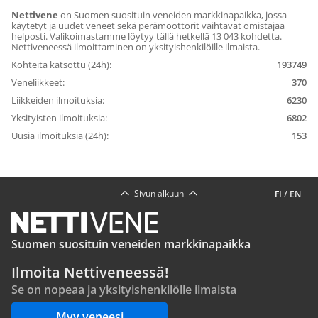
Nettivene
on Suomen suosituin veneiden markkinapaikka, jossa
käytetyt ja uudet veneet sekä perämoottorit vaihtavat omistajaa
helposti. Valikoimastamme löytyy tällä hetkellä 13 043 kohdetta.
Nettiveneessä ilmoittaminen on yksityishenkilöille ilmaista.
Kohteita katsottu (24h):
193749
Veneliikkeet:
370
Liikkeiden ilmoituksia:
6230
Yksityisten ilmoituksia:
6802
Uusia ilmoituksia (24h):
153
Sivun alkuun
FI
/
EN
Suomen suosituin veneiden markkinapaikka
Ilmoita Nettiveneessä!
Se on nopeaa ja yksityishenkilölle ilmaista
Myy veneesi