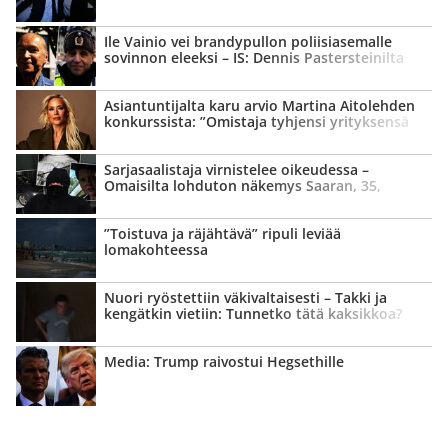
Ile Vainio vei brandypullon poliisi­asemalle
sovinnon eleeksi – IS: Dennis Pasters­teinilta
tyly vastaus
Asian­tuntijalta karu arvio Martina Aitolehden
konkurssista: ”Omistaja tyhjensi yrityksensä
kassan”
Sarja­saalistaja virnistelee oikeudessa –
Omaisilta lohduton näkemys Saaran, 35,
kohtalosta
”Toistuva ja räjähtävä” ripuli leviää
lomakohteessa
Nuori ryöstettiin väki­valtaisesti – Takki ja
kengätkin vietiin: Tunnetko tätä kaksikkoa?
Media: Trump raivostui Hegsethille