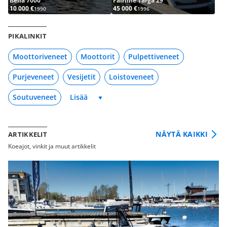
Bella 7000
Fairline Targa 29
10 000 €
45 000 €
1990
1996
PIKALINKIT
Moottoriveneet
Moottorit
Pulpettiveneet
Purjeveneet
Vesijetit
Loistoveneet
Soutuveneet
NÄYTÄ KAIKKI
ARTIKKELIT
Koeajot, vinkit ja muut artikkelit