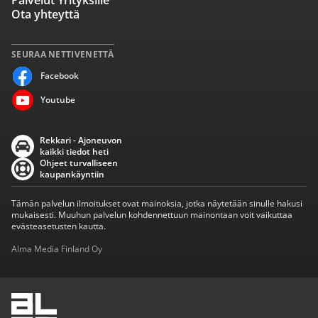
Palvelut Yrityksille
Ota yhteyttä
SEURAA NETTIVENETTÄ
Facebook
Youtube
Rekkari - Ajoneuvon
kaikki tiedot heti
Ohjeet turvalliseen
kaupankäyntiin
Tämän palvelun ilmoitukset ovat mainoksia, jotka näytetään sinulle hakusi
mukaisesti. Muuhun palvelun kohdennettuun mainontaan voit vaikuttaa
evästeasetusten kautta.
Alma Media Finland Oy