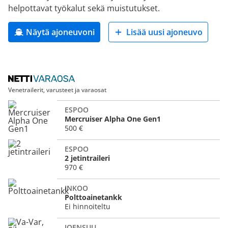
helpottavat työkalut sekä muistutukset.
Näytä ajoneuvoni
Lisää uusi ajoneuvo
Venetrailerit, varusteet ja varaosat
ESPOO
Mercruiser Alpha One Gen1
500 €
ESPOO
2 jetintraileri
970 €
INKOO
Polttoainetankk
Ei hinnoiteltu
JOENSUU