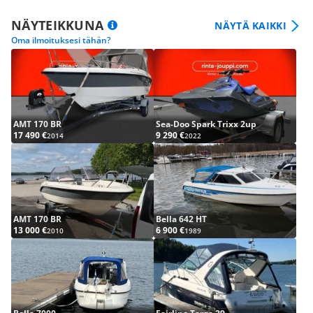
NÄYTEIKKUNA
NÄYTÄ KAIKKI
Oma ilmoituksesi tähän?
AMT 170 BR
Sea-Doo Spark Trixx 2up
17 490 €
9 290 €
2014
2022
AMT 170 BR
Bella 642 HT
13 000 €
6 900 €
2010
1989