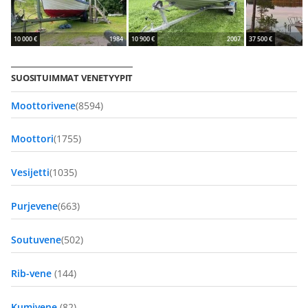
10 000 €
1984
10 900 €
2007
37 500 €
SUOSITUIMMAT VENETYYPIT
Moottorivene
(8594)
Moottori
(1755)
Vesijetti
(1035)
Purjevene
(663)
Soutuvene
(502)
Rib-vene
(144)
Kumivene
(82)