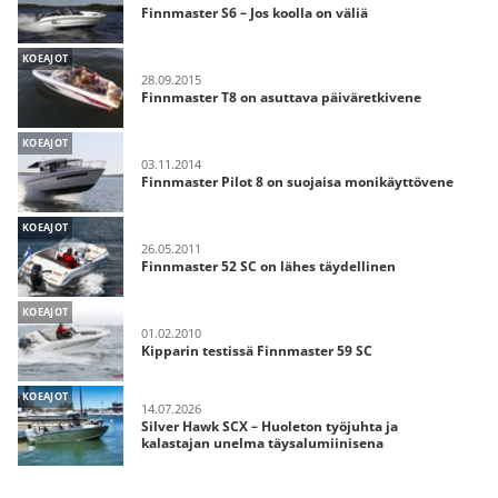
Finnmaster S6 – Jos koolla on väliä
KOEAJOT
28.09.2015
Finnmaster T8 on asuttava päiväretkivene
KOEAJOT
03.11.2014
Finnmaster Pilot 8 on suojaisa monikäyttövene
KOEAJOT
26.05.2011
Finnmaster 52 SC on lähes täydellinen
KOEAJOT
01.02.2010
Kipparin testissä Finnmaster 59 SC
KOEAJOT
14.07.2026
Silver Hawk SCX – Huoleton työjuhta ja
kalastajan unelma täysalumiinisena