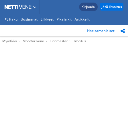
Kirjaudu
Jätä ilmoitus
Haku
Uusimmat
Liikkeet
Pikalinkit
Artikkelit
Hae samanlaiset
Myydään
Moottorivene
Finnmaster
Ilmoitus