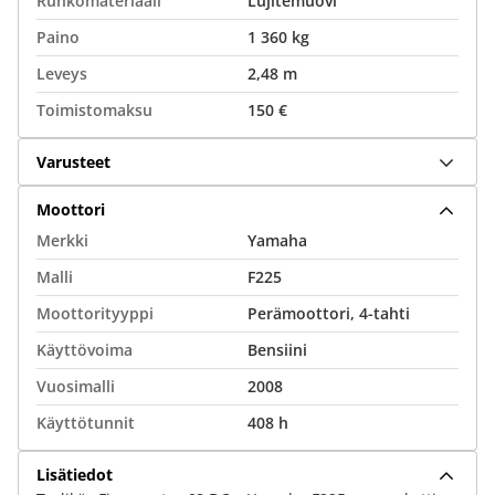
Runkomateriaali
Lujitemuovi
Paino
1 360 kg
Leveys
2,48 m
Toimistomaksu
150 €
Varusteet
Moottori
Merkki
Yamaha
Malli
F225
Moottorityyppi
Perämoottori, 4-tahti
Käyttövoima
Bensiini
Vuosimalli
2008
Käyttötunnit
408 h
Lisätiedot