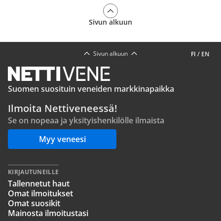
Sivun alkuun
Sivun alkuun
FI
/
EN
Suomen suosituin veneiden markkinapaikka
Ilmoita Nettiveneessä!
Se on nopeaa ja yksityishenkilölle ilmaista
Myy veneesi
KIRJAUTUNEILLE
Tallennetut haut
Omat ilmoitukset
Omat suosikit
Mainosta ilmoitustasi