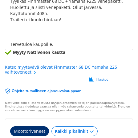
Tyylikäs Finnmaster 68 DC + Yamaha F225 venepaketti.
Huollettu ja siisti venepaketti. Ollut järvessä.
Käyttötunnit 408h.
Traileri ei kuulu hintaan!
Tervetuloa kaupoille.
Myyty Nettivenen kautta
Katso myytävävä olevat Finnmaster 68 DC Yamaha 225
vaihtoveneet
Tilastot
Ohjeita turvalliseen ajoneuvokauppaan
Nettivene.com ei ota vastuuta myyjän antamien tietojen paikkansapitävyydestä.
Ilmoitetuissa tiedoissa saattaa olla myös tahattomia puutteita tai virheitä. Tieto on
siis sitova vasta kun myyjä on sen pyynnöstäsi vahvistanut.
Moottoriveneet