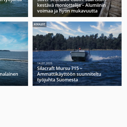
kestävä moniottelija – Alumiinin
voimaa ja hytin mukavuutta
KOEAJOT
14.07.2025
Silacraft Mursu 715 –
malainen
Ammattikäyttöön suunniteltu
työjuhta Suomesta