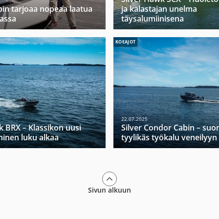
in tarjoaa nopeaa laatua
ja kalastajan unelma
jassa
täysalumiinisena
KOEAJOT
22.07.2025
k BRX – Klassikon uusi
Silver Condor Cabin – suo
ninen luku alkaa
tyylikäs työkalu veneilyyn
Sivun alkuun