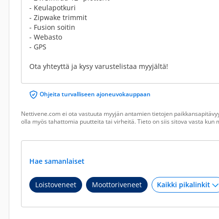
- Keulapotkuri
- Zipwake trimmit
- Fusion soitin
- Webasto
- GPS
Ota yhteyttä ja kysy varustelistaa myyjältä!
Ohjeita turvalliseen ajoneuvokauppaan
Nettivene.com ei ota vastuuta myyjän antamien tietojen paikkansapitävyy
olla myös tahattomia puutteita tai virheitä. Tieto on siis sitova vasta ku
Hae samanlaiset
Loistoveneet
Moottoriveneet