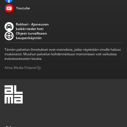
Youtube
Rekkari - Ajoneuvon
kaikki tiedot heti
Ohjeet turvalliseen
kaupankäyntiin
Tämän palvelun ilmoitukset ovat mainoksia, jotka näytetään sinulle hakusi
mukaisesti. Muuhun palvelun kohdennettuun mainontaan voit vaikuttaa
evästeasetusten kautta.
Alma Media Finland Oy