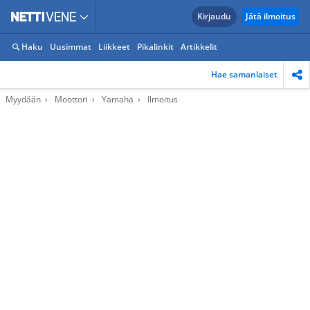
Kirjaudu
Jätä ilmoitus
Haku
Uusimmat
Liikkeet
Pikalinkit
Artikkelit
Hae samanlaiset
Myydään
Moottori
Yamaha
Ilmoitus