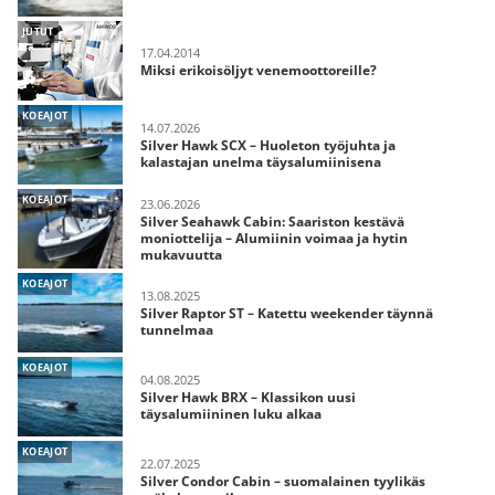
JUTUT
17.04.2014
Miksi erikoisöljyt venemoottoreille?
KOEAJOT
14.07.2026
Silver Hawk SCX – Huoleton työjuhta ja
kalastajan unelma täysalumiinisena
KOEAJOT
23.06.2026
Silver Seahawk Cabin: Saariston kestävä
moniottelija – Alumiinin voimaa ja hytin
mukavuutta
KOEAJOT
13.08.2025
Silver Raptor ST – Katettu weekender täynnä
tunnelmaa
KOEAJOT
04.08.2025
Silver Hawk BRX – Klassikon uusi
täysalumiininen luku alkaa
KOEAJOT
22.07.2025
Silver Condor Cabin – suomalainen tyylikäs