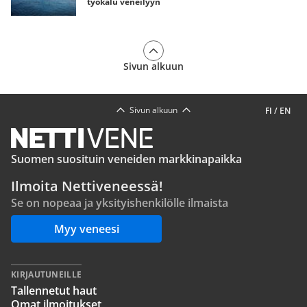
työkalu veneilyyn
Sivun alkuun
Sivun alkuun
FI
/
EN
Suomen suosituin veneiden markkinapaikka
Ilmoita Nettiveneessä!
Se on nopeaa ja yksityishenkilölle ilmaista
Myy veneesi
KIRJAUTUNEILLE
Tallennetut haut
Omat ilmoitukset