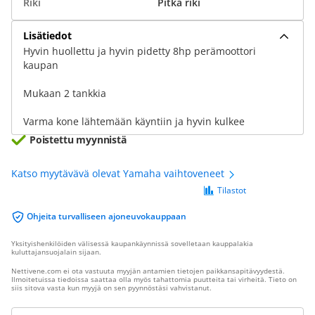
Riki
Pitkä riki
Lisätiedot
Hyvin huollettu ja hyvin pidetty 8hp perämoottori
kaupan
Mukaan 2 tankkia
Varma kone lähtemään käyntiin ja hyvin kulkee
Poistettu myynnistä
Katso myytävävä olevat Yamaha vaihtoveneet
Tilastot
Ohjeita turvalliseen ajoneuvokauppaan
Yksityishenkilöiden välisessä kaupankäynnissä sovelletaan kauppalakia
kuluttajansuojalain sijaan.
Nettivene.com ei ota vastuuta myyjän antamien tietojen paikkansapitävyydestä.
Ilmoitetuissa tiedoissa saattaa olla myös tahattomia puutteita tai virheitä. Tieto on
siis sitova vasta kun myyjä on sen pyynnöstäsi vahvistanut.