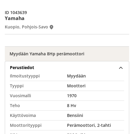
ID 1043639
Yamaha
Kuopio, Pohjois-Savo
Myydään Yamaha 8Hp perämoottori
Perustiedot
Ilmoitustyyppi
Myydään
Tyyppi
Moottori
Vuosimalli
1970
Teho
8 Hv
Käyttövoima
Bensiini
Moottorityyppi
Perämoottori, 2-tahti