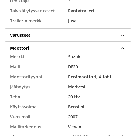
Omistajia
3
Talvisäilytysvarusteet
Rantatraileri
Trailerin merkki
Jusa
Varusteet
Moottori
Merkki
Suzuki
Malli
DF20
Moottorityyppi
Perämoottori, 4-tahti
Jäähdytys
Merivesi
Teho
20 Hv
Käyttövoima
Bensiini
Vuosimalli
2007
Mallitarkennus
V-twin