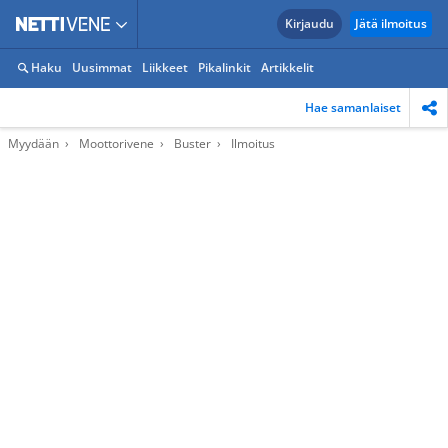
Kirjaudu
Jätä ilmoitus
Haku
Uusimmat
Liikkeet
Pikalinkit
Artikkelit
Hae samanlaiset
Myydään
Moottorivene
Buster
Ilmoitus