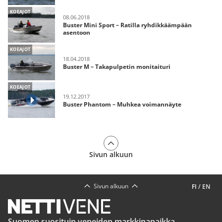
KOEAJOT
08.06.2018
Buster Mini Sport – Ratilla ryhdikkäämpään
asentoon
KOEAJOT
18.04.2018
Buster M – Takapulpetin monitaituri
KOEAJOT
19.12.2017
Buster Phantom – Muhkea voimannäyte
Sivun alkuun
Sivun alkuun
FI
/
EN
Suomen suosituin veneiden markkinapaikka