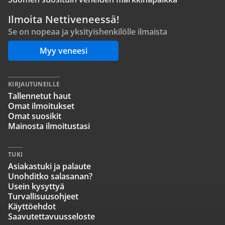
Ilmoita Nettiveneessä!
Se on nopeaa ja yksityishenkilölle ilmaista
Myy veneesi
KIRJAUTUNEILLE
Tallennetut haut
Omat ilmoitukset
Omat suosikit
Mainosta ilmoitustasi
TUKI
Asiakastuki ja palaute
Unohditko salasanan?
Usein kysyttyä
Turvallisuusohjeet
Käyttöehdot
Saavutettavuusseloste