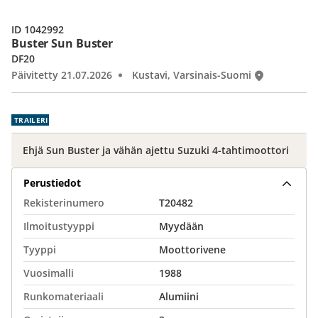
ID 1042992
Buster Sun Buster
DF20
Päivitetty 21.07.2026
Kustavi, Varsinais-Suomi
TRAILERI
Ehjä Sun Buster ja vähän ajettu Suzuki 4-tahtimoottori
Perustiedot
Rekisterinumero
T20482
Ilmoitustyyppi
Myydään
Tyyppi
Moottorivene
Vuosimalli
1988
Runkomateriaali
Alumiini