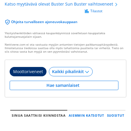
Katso myytävävä olevat Buster Sun Buster vaihtoveneet
Tilastot
Ohjeita turvalliseen ajoneuvokauppaan
Yksityishenkilöiden välisessä kaupankäynnissä sovelletaan kauppalakia
kuluttajansuojalain sijaan.
Nettivene.com ei ota vastuuta myyjän antamien tietojen paikkansapitävyydestä.
Ilmoitetuissa tiedoissa saattaa olla myös tahattomia puutteita tai virheitä. Tieto on
siis sitova vasta kun myyjä on sen pyynnöstäsi vahvistanut.
Moottoriveneet
Hae samanlaiset
SINUA SAATTAISI KIINNOSTAA
AIEMMIN KATSOTUT
SUOSITUT