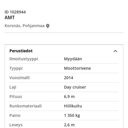
ID 1028944
AMT
Korsnäs, Pohjanmaa
Perustiedot
Ilmoitustyyppi
Myydään
Tyyppi
Moottorivene
Vuosimalli
2014
Laji
Day cruiser
Pituus
6,9 m
Runkomateriaali
Hiilikuitu
Paino
1 350 kg
Leveys
2,6 m