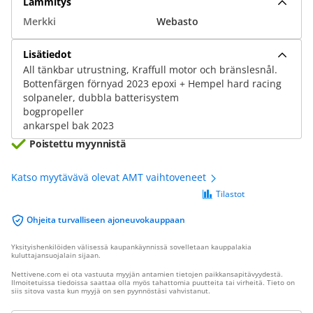
Lämmitys
Merkki
Webasto
Lisätiedot
All tänkbar utrustning, Kraffull motor och bränslesnål.
Bottenfärgen förnyad 2023 epoxi + Hempel hard racing
solpaneler, dubbla batterisystem
bogpropeller
ankarspel bak 2023
Poistettu myynnistä
Katso myytävävä olevat AMT vaihtoveneet
Tilastot
Ohjeita turvalliseen ajoneuvokauppaan
Yksityishenkilöiden välisessä kaupankäynnissä sovelletaan kauppalakia
kuluttajansuojalain sijaan.
Nettivene.com ei ota vastuuta myyjän antamien tietojen paikkansapitävyydestä.
Ilmoitetuissa tiedoissa saattaa olla myös tahattomia puutteita tai virheitä. Tieto on
siis sitova vasta kun myyjä on sen pyynnöstäsi vahvistanut.