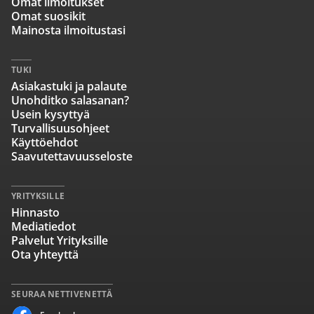
Omat ilmoitukset
Omat suosikit
Mainosta ilmoitustasi
TUKI
Asiakastuki ja palaute
Unohditko salasanan?
Usein kysyttyä
Turvallisuusohjeet
Käyttöehdot
Saavutettavuusseloste
YRITYKSILLE
Hinnasto
Mediatiedot
Palvelut Yrityksille
Ota yhteyttä
SEURAA NETTIVENETTÄ