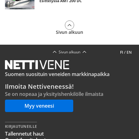
Esittelyssä AMT 200 DC
Sivun alkuun
Sivun alkuun
FI
/
EN
Suomen suosituin veneiden markkinapaikka
Ilmoita Nettiveneessä!
Se on nopeaa ja yksityishenkilölle ilmaista
Myy veneesi
KIRJAUTUNEILLE
Tallennetut haut