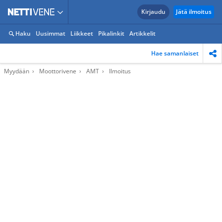
Kirjaudu
Jätä ilmoitus
Haku
Uusimmat
Liikkeet
Pikalinkit
Artikkelit
Hae samanlaiset
Myydään
Moottorivene
AMT
Ilmoitus