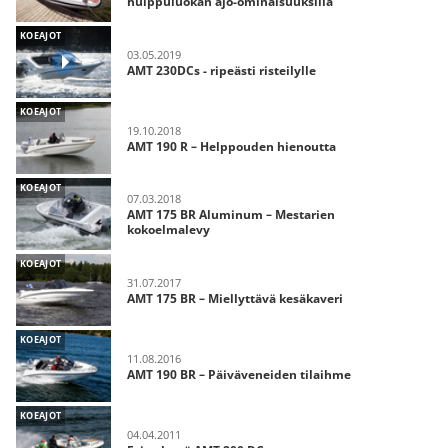
huippuluokan ajo-ominaisuuksilla
KOEAJOT
03.05.2019
AMT 230DCs - ripeästi risteilylle
KOEAJOT
19.10.2018
AMT 190 R – Helppouden hienoutta
KOEAJOT
07.03.2018
AMT 175 BR Aluminum – Mestarien
kokoelmalevy
KOEAJOT
31.07.2017
AMT 175 BR – Miellyttävä kesäkaveri
KOEAJOT
11.08.2016
AMT 190 BR – Päiväveneiden tilaihme
KOEAJOT
04.04.2011