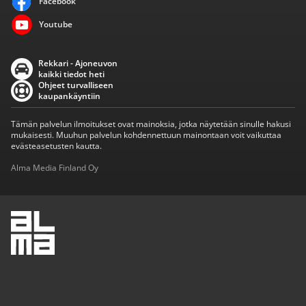
Facebook
Youtube
Rekkari - Ajoneuvon
kaikki tiedot heti
Ohjeet turvalliseen
kaupankäyntiin
Tämän palvelun ilmoitukset ovat mainoksia, jotka näytetään sinulle hakusi
mukaisesti. Muuhun palvelun kohdennettuun mainontaan voit vaikuttaa
evästeasetusten kautta.
Alma Media Finland Oy