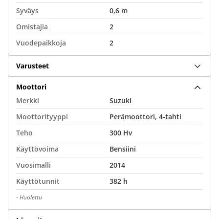
Syväys
0,6 m
Omistajia
2
Vuodepaikkoja
2
Varusteet
Moottori
Merkki
Suzuki
Moottorityyppi
Perämoottori, 4-tahti
Teho
300 Hv
Käyttövoima
Bensiini
Vuosimalli
2014
Käyttötunnit
382 h
-
Huolettu