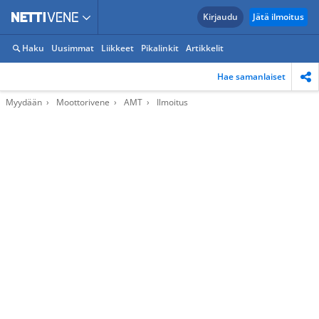
Kirjaudu
Jätä ilmoitus
Haku
Uusimmat
Liikkeet
Pikalinkit
Artikkelit
Hae samanlaiset
Myydään
Moottorivene
AMT
Ilmoitus