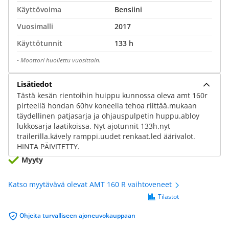
Käyttövoima
Bensiini
Vuosimalli
2017
Käyttötunnit
133 h
-
Moottori huollettu vuosittain.
Lisätiedot
Tästä kesän rientoihin huippu kunnossa oleva amt 160r
pirteellä hondan 60hv koneella tehoa riittää.mukaan
täydellinen patjasarja ja ohjauspulpetin huppu.abloy
lukkosarja laatikoissa. Nyt ajotunnit 133h.nyt
trailerilla.kävely ramppi.uudet renkaat.led äärivalot.
HINTA PÄIVITETTY.
Myyty
Katso myytävävä olevat AMT 160 R vaihtoveneet
Tilastot
Ohjeita turvalliseen ajoneuvokauppaan