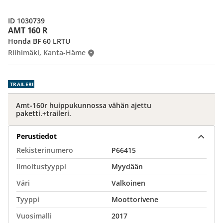
ID 1030739
AMT 160 R
Honda BF 60 LRTU
Riihimäki, Kanta-Häme
TRAILERI
Amt-160r huippukunnossa vähän ajettu
paketti.+traileri.
Perustiedot
Rekisterinumero
P66415
Ilmoitustyyppi
Myydään
Väri
Valkoinen
Tyyppi
Moottorivene
Vuosimalli
2017