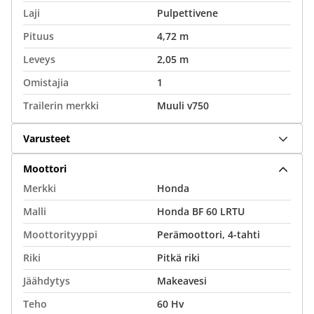
Laji
Pulpettivene
Pituus
4,72 m
Leveys
2,05 m
Omistajia
1
Trailerin merkki
Muuli v750
Varusteet
Moottori
Merkki
Honda
Malli
Honda BF 60 LRTU
Moottorityyppi
Perämoottori, 4-tahti
Riki
Pitkä riki
Jäähdytys
Makeavesi
Teho
60 Hv