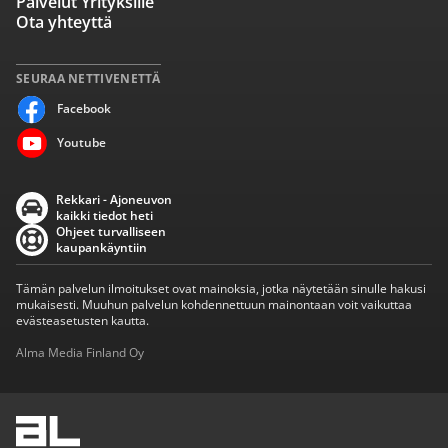
Palvelut Yrityksille
Ota yhteyttä
SEURAA NETTIVENETTÄ
Facebook
Youtube
Rekkari - Ajoneuvon
kaikki tiedot heti
Ohjeet turvalliseen
kaupankäyntiin
Tämän palvelun ilmoitukset ovat mainoksia, jotka näytetään sinulle hakusi
mukaisesti. Muuhun palvelun kohdennettuun mainontaan voit vaikuttaa
evästeasetusten kautta.
Alma Media Finland Oy