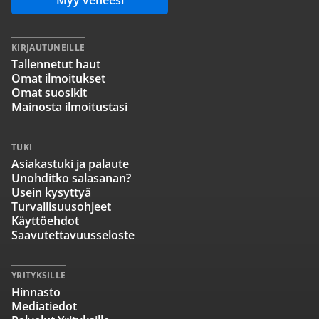
Myy veneesi
KIRJAUTUNEILLE
Tallennetut haut
Omat ilmoitukset
Omat suosikit
Mainosta ilmoitustasi
TUKI
Asiakastuki ja palaute
Unohditko salasanan?
Usein kysyttyä
Turvallisuusohjeet
Käyttöehdot
Saavutettavuusseloste
YRITYKSILLE
Hinnasto
Mediatiedot