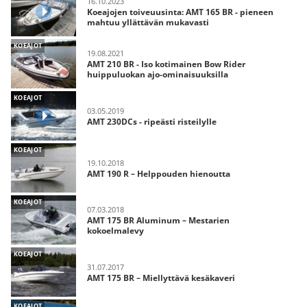
16.10.2023
Koeajojen toiveuusinta: AMT 165 BR - pieneen
mahtuu yllättävän mukavasti
KOEAJOT
19.08.2021
AMT 210 BR - Iso kotimainen Bow Rider
huippuluokan ajo-ominaisuuksilla
KOEAJOT
03.05.2019
AMT 230DCs - ripeästi risteilylle
KOEAJOT
19.10.2018
AMT 190 R – Helppouden hienoutta
KOEAJOT
07.03.2018
AMT 175 BR Aluminum – Mestarien
kokoelmalevy
KOEAJOT
31.07.2017
AMT 175 BR – Miellyttävä kesäkaveri
KOEAJOT