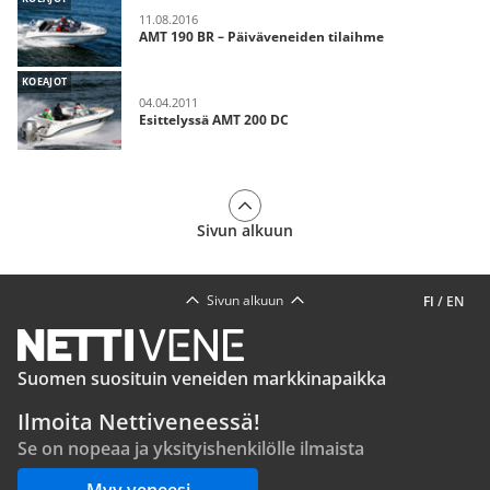
11.08.2016
AMT 190 BR – Päiväveneiden tilaihme
KOEAJOT
04.04.2011
Esittelyssä AMT 200 DC
Sivun alkuun
Sivun alkuun
FI
/
EN
Suomen suosituin veneiden markkinapaikka
Ilmoita Nettiveneessä!
Se on nopeaa ja yksityishenkilölle ilmaista