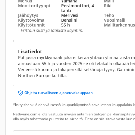
Merkki
Yamaha
Malli
Moottorityyppi
Perämoottori, 4-
Riki
tahti
Jäähdytys
Merivesi
Teho
Käyttövoima
Bensiini
Vuosimalli
Käyttötunnit
55 h
Mallitarkennus
-
Erittäin siisti ja laakista käyntiin.
Lisätiedot
Pohjassa myrkkymaali joka ei kerää yhtään ylimääräistä me
ainoastaan 55 h ja vuoden 2025 se oli telakalla olkapää le
Veneessä kuomu ja takapenkillä selkänoja tyyny. Garminin
Northen Europe kortilla.
Ohjeita turvalliseen ajoneuvokauppaan
Yksityishenkilöiden välisessä kaupankäynnissä sovelletaan kauppalakia ku
Nettivene.com ei ota vastuuta myyjän antamien tietojen paikkansapitävyy
olla myös tahattomia puutteita tai virheitä. Tieto on siis sitova vasta ku