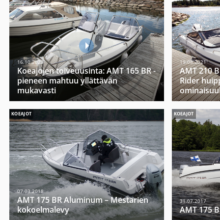
16.10.2023
19.08.2021
Koeajojen toiveuusinta: AMT 165 BR -
AMT 210 BR
pieneen mahtuu yllättävän
Rider huip
mukavasti
ominaisuuk
KOEAJOT
KOEAJOT
07.03.2018
AMT 175 BR Aluminum – Mestarien
31.07.2017
kokoelmalevy
AMT 175 BR