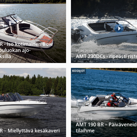
 - Iso kotimainen Bow
puluokan ajo-
03.05.2019
silla
AMT 230DCs - ripeästi riste
KOEAJOT
11.08.2016
AMT 190 BR – Päivävenei
 – Miellyttävä kesäkaveri
tilaihme