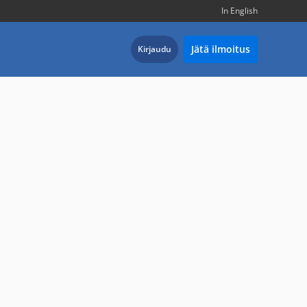
In English
Jätä ilmoitus
Kirjaudu