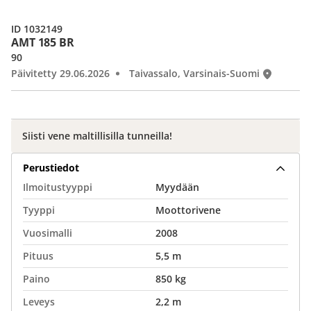
ID 1032149
AMT 185 BR
90
Päivitetty 29.06.2026
Taivassalo, Varsinais-Suomi
Siisti vene maltillisilla tunneilla!
Perustiedot
Ilmoitustyyppi
Myydään
Tyyppi
Moottorivene
Vuosimalli
2008
Pituus
5,5 m
Paino
850 kg
Leveys
2,2 m