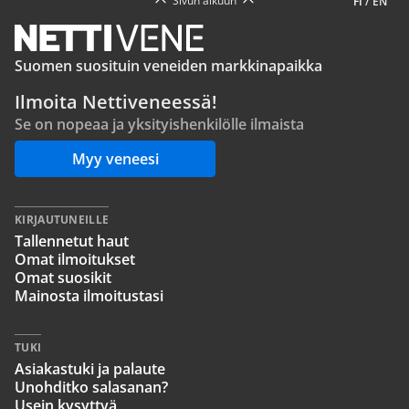
Sivun alkuun
FI
/
EN
Suomen suosituin veneiden markkinapaikka
Ilmoita Nettiveneessä!
Se on nopeaa ja yksityishenkilölle ilmaista
Myy veneesi
KIRJAUTUNEILLE
Tallennetut haut
Omat ilmoitukset
Omat suosikit
Mainosta ilmoitustasi
TUKI
Asiakastuki ja palaute
Unohditko salasanan?
Usein kysyttyä