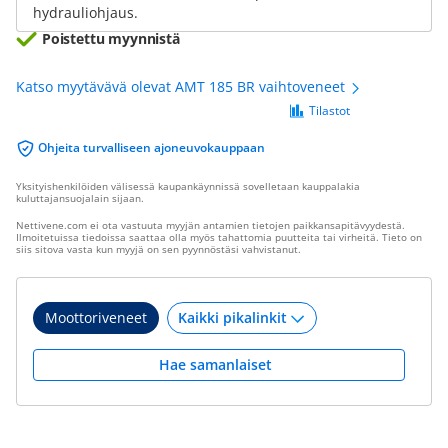
hydrauliohjaus.
Poistettu myynnistä
Katso myytävävä olevat AMT 185 BR vaihtoveneet
Tilastot
Ohjeita turvalliseen ajoneuvokauppaan
Yksityishenkilöiden välisessä kaupankäynnissä sovelletaan kauppalakia
kuluttajansuojalain sijaan.
Nettivene.com ei ota vastuuta myyjän antamien tietojen paikkansapitävyydestä.
Ilmoitetuissa tiedoissa saattaa olla myös tahattomia puutteita tai virheitä. Tieto on
siis sitova vasta kun myyjä on sen pyynnöstäsi vahvistanut.
Moottoriveneet
Hae samanlaiset