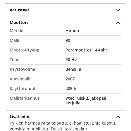
Varusteet
Moottori
Merkki
Honda
Malli
90
Moottorityyppi
Perämoottori, 4-tahti
Teho
90 Hv
Käyttövoima
Bensiini
Vuosimalli
2007
Käyttötunnit
405 h
Mallitarkennus
Vtec ruisku. Jakopää
ketjulla
Lisätiedot
Kylkien harmaa raita teipattu. ei haalistu. Ehjä kuomu.
Vuosittain huollettu. Teakit. teräspotkuri.