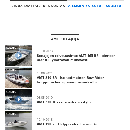
SINUA SAATTAISI KIINNOSTAA
AIEMMIN KATSOTUT
SUOSITUT
AMT KOEAJOJA
KOEAJOT
16.10.2023
Koeajojen toiveuusinta: AMT 165 BR - pieneen
mahtuu yllättävän mukavasti
KOEAJOT
19.08.2021
AMT 210 BR - Iso kotimainen Bow Rider
huippuluokan ajo-ominaisuuksilla
KOEAJOT
03.05.2019
AMT 230DCs - ripeästi risteilylle
KOEAJOT
19.10.2018
AMT 190 R – Helppouden hienoutta