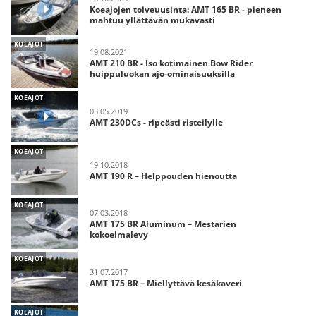
Koeajojen toiveuusinta: AMT 165 BR - pieneen
mahtuu yllättävän mukavasti
KOEAJOT
19.08.2021
AMT 210 BR - Iso kotimainen Bow Rider
huippuluokan ajo-ominaisuuksilla
KOEAJOT
03.05.2019
AMT 230DCs - ripeästi risteilylle
KOEAJOT
19.10.2018
AMT 190 R – Helppouden hienoutta
KOEAJOT
07.03.2018
AMT 175 BR Aluminum – Mestarien
kokoelmalevy
KOEAJOT
31.07.2017
AMT 175 BR – Miellyttävä kesäkaveri
KOEAJOT