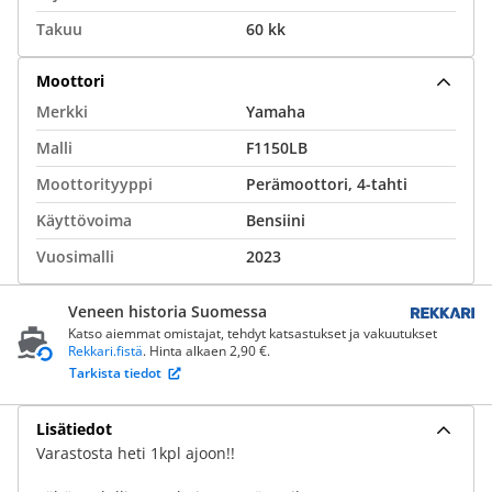
Takuu
60 kk
Moottori
Merkki
Yamaha
Malli
F1150LB
Moottorityyppi
Perämoottori, 4-tahti
Käyttövoima
Bensiini
Vuosimalli
2023
Veneen historia Suomessa
Katso aiemmat omistajat, tehdyt katsastukset ja vakuutukset
Rekkari.fistä
. Hinta alkaen 2,90 €.
Tarkista tiedot
Lisätiedot
Varastosta heti 1kpl ajoon!!