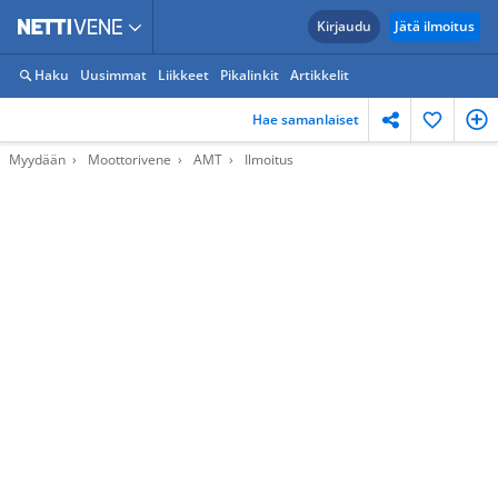
Kirjaudu
Jätä ilmoitus
Haku
Uusimmat
Liikkeet
Pikalinkit
Artikkelit
Hae samanlaiset
Myydään
Moottorivene
AMT
Ilmoitus