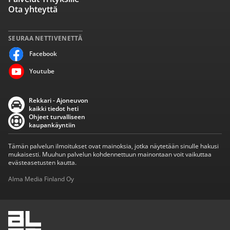
Ota yhteyttä
SEURAA NETTIVENETTÄ
Facebook
Youtube
Rekkari - Ajoneuvon
kaikki tiedot heti
Ohjeet turvalliseen
kaupankäyntiin
Tämän palvelun ilmoitukset ovat mainoksia, jotka näytetään sinulle hakusi
mukaisesti. Muuhun palvelun kohdennettuun mainontaan voit vaikuttaa
evästeasetusten kautta.
Alma Media Finland Oy