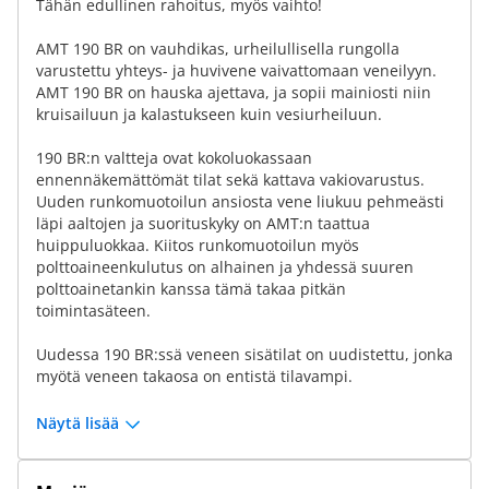
Tähän edullinen rahoitus, myös vaihto!
AMT 190 BR on vauhdikas, urheilullisella rungolla
varustettu yhteys- ja huvivene vaivattomaan veneilyyn.
AMT 190 BR on hauska ajettava, ja sopii mainiosti niin
kruisailuun ja kalastukseen kuin vesiurheiluun.
190 BR:n valtteja ovat kokoluokassaan
ennennäkemättömät tilat sekä kattava vakiovarustus.
Uuden runkomuotoilun ansiosta vene liukuu pehmeästi
läpi aaltojen ja suorituskyky on AMT:n taattua
huippuluokkaa. Kiitos runkomuotoilun myös
polttoaineenkulutus on alhainen ja yhdessä suuren
polttoainetankin kanssa tämä takaa pitkän
toimintasäteen.
Uudessa 190 BR:ssä veneen sisätilat on uudistettu, jonka
myötä veneen takaosa on entistä tilavampi.
Näytä lisää