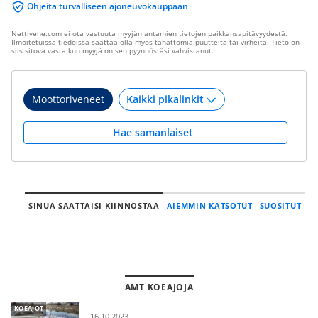
Ohjeita turvalliseen ajoneuvokauppaan
Nettivene.com ei ota vastuuta myyjän antamien tietojen paikkansapitävyydestä.
Ilmoitetuissa tiedoissa saattaa olla myös tahattomia puutteita tai virheitä. Tieto on
siis sitova vasta kun myyjä on sen pyynnöstäsi vahvistanut.
Moottoriveneet
Hae samanlaiset
SINUA SAATTAISI KIINNOSTAA
AIEMMIN KATSOTUT
SUOSITUT
AMT KOEAJOJA
KOEAJOT
16.10.2023