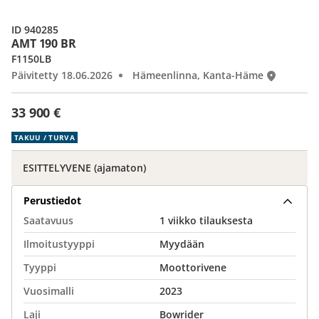
ID 940285
AMT 190 BR
F1150LB
Päivitetty 18.06.2026
Hämeenlinna, Kanta-Häme
33 900 €
TAKUU / TURVA
ESITTELYVENE (ajamaton)
Perustiedot
Saatavuus
1 viikko tilauksesta
Ilmoitustyyppi
Myydään
Tyyppi
Moottorivene
Vuosimalli
2023
Laji
Bowrider