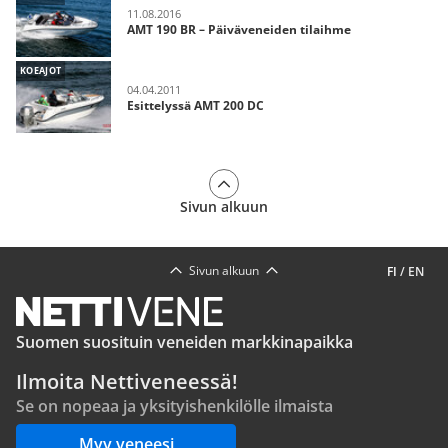
11.08.2016
AMT 190 BR – Päiväveneiden tilaihme
KOEAJOT
04.04.2011
Esittelyssä AMT 200 DC
Sivun alkuun
Sivun alkuun
FI
/
EN
Suomen suosituin veneiden markkinapaikka
Ilmoita Nettiveneessä!
Se on nopeaa ja yksityishenkilölle ilmaista
Myy veneesi