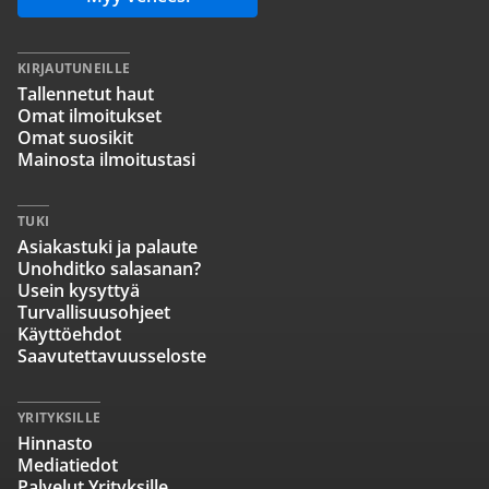
KIRJAUTUNEILLE
Tallennetut haut
Omat ilmoitukset
Omat suosikit
Mainosta ilmoitustasi
TUKI
Asiakastuki ja palaute
Unohditko salasanan?
Usein kysyttyä
Turvallisuusohjeet
Käyttöehdot
Saavutettavuusseloste
YRITYKSILLE
Hinnasto
Mediatiedot
Palvelut Yrityksille